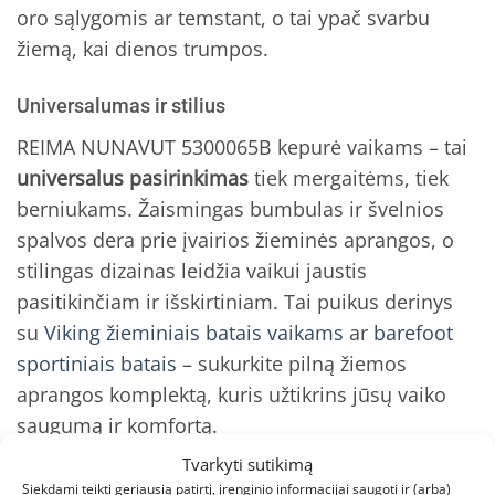
oro sąlygomis ar temstant, o tai ypač svarbu
žiemą, kai dienos trumpos.
Universalumas ir stilius
REIMA NUNAVUT 5300065B kepurė vaikams – tai
universalus pasirinkimas
tiek mergaitėms, tiek
berniukams. Žaismingas bumbulas ir švelnios
spalvos dera prie įvairios žieminės aprangos, o
stilingas dizainas leidžia vaikui jaustis
pasitikinčiam ir išskirtiniam. Tai puikus derinys
su
Viking žieminiais batais vaikams
ar
barefoot
sportiniais batais
– sukurkite pilną žiemos
aprangos komplektą, kuris užtikrins jūsų vaiko
saugumą ir komfortą.
Tvarkyti sutikimą
Kokybė ir patikimumas
Siekdami teikti geriausią patirtį, įrenginio informacijai saugoti ir (arba)