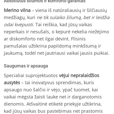
Absoliutus šilumos ir komforto garantas
Merino vilna
– viena iš natūraliausių ir šilčiausių
medžiagų, kuri
ne tik sulaiko šilumą, bet ir leidžia
odai kvėpuoti
. Tai reiškia, kad jūsų vaikas
neperkais ir nesušals, o kepurė nekelia niežėjimo
ar diskomforto net ilgai dėvint. Flisinis
pamušalas užtikrina papildomą minkštumą ir
jaukumą, todėl net jautriausi vaikai jausis puikiai.
Saugumas ir apsauga
Specialiai suprojektuotos
vėjui nepralaidžios
ausytės
– tai inovatyvus sprendimas, kuris
apsaugo nuo šalčio ir vėjo, ypač tuomet, kai
vaikai mėgsta žaisti lauke net ir darganotomis
dienomis. Atšvaitinė etiketė priekyje užtikrina,
kad jūsų vaikas bus pastebimas net prastomis