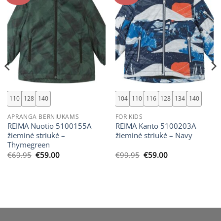
110
128
140
104
110
116
128
134
140
APRANGA BERNIUKAMS
FOR KIDS
REIMA Nuotio 5100155A
REIMA Kanto 5100203A
žieminė striukė –
žieminė striukė – Navy
Thymegreen
Original
Current
Original
Current
€
69.95
€
59.00
€
99.95
€
59.00
price
price
price
price
was:
is:
was:
is:
€69.95.
€59.00.
€99.95.
€59.00.