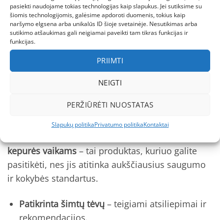
pasiekti naudojame tokias technologijas kaip slapukus. Jei sutiksime su
Reima – tai
skandinaviškos kokybės simbolis
, kurį
šiomis technologijomis, galėsime apdoroti duomenis, tokius kaip
naršymo elgsena arba unikalūs ID šioje svetainėje. Nesutikimas arba
jau daugelį metų renkasi tūkstančiai tėvų visoje
sutikimo atšaukimas gali neigiamai paveikti tam tikras funkcijas ir
Europoje. REIMA NUNAVUT 5300065B kepurė
funkcijas.
vaikams gaminama iš
100 % natūralios merino
PRIIMTI
vilnos
, kuri pasižymi ne tik šiluma, bet ir
ilgaamžiškumu. Kepurė išlaiko formą net po
NEIGTI
daugybės skalbimų, nesipūkuoja ir nepraranda
PERŽIŪRĖTI NUOSTATAS
spalvos. Flisinis pamušalas – tai papildoma
apsauga nuo šalčio, o tvirti raišteliai užtikrina,
Slapukų politika
Privatumo politika
Kontaktai
kad kepurė nenukris net aktyviai judant.
Reima
kepurės vaikams
– tai produktas, kuriuo galite
pasitikėti, nes jis atitinka aukščiausius saugumo
ir kokybės standartus.
Patikrinta šimtų tėvų
– teigiami atsiliepimai ir
rekomendacijos.