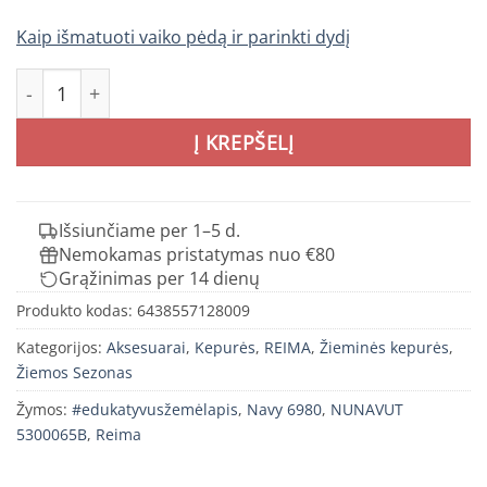
Kaip išmatuoti vaiko pėdą ir parinkti dydį
produkto kiekis: REIMA NUNAVUT 5300065B kepurė vaik
Į KREPŠELĮ
Išsiunčiame per 1–5 d.
Nemokamas pristatymas nuo €80
Grąžinimas per 14 dienų
Produkto kodas:
6438557128009
Kategorijos:
Aksesuarai
,
Kepurės
,
REIMA
,
Žieminės kepurės
,
Žiemos Sezonas
Žymos:
#edukatyvusžemėlapis
,
Navy 6980
,
NUNAVUT
5300065B
,
Reima