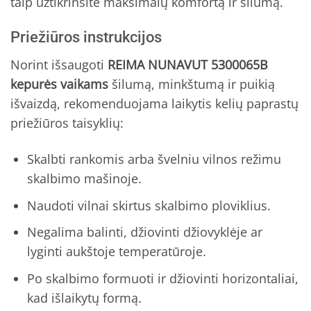
taip užtikrinsite maksimalų komfortą ir šilumą.
Priežiūros instrukcijos
Norint išsaugoti
REIMA NUNAVUT 5300065B
kepurės vaikams
šilumą, minkštumą ir puikią
išvaizdą, rekomenduojama laikytis kelių paprastų
priežiūros taisyklių:
Skalbti rankomis arba švelniu vilnos režimu
skalbimo mašinoje.
Naudoti vilnai skirtus skalbimo ploviklius.
Negalima balinti, džiovinti džiovyklėje ar
lyginti aukštoje temperatūroje.
Po skalbimo formuoti ir džiovinti horizontaliai,
kad išlaikytų formą.