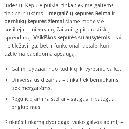
judesių. Kepurė puikiai tinka tiek mergaitėms,
tiek berniukams –
mergaičių kepurės Reima
ir
berniukų kepurės žiemai
šiame modelyje
susilieja į universalų, žaismingą ir praktišką
sprendimą.
Vaikiškos kepurės su ausytėmis
– tai
ne tik žavinga, bet ir funkcionali detalė, kuri
užtikrina papildomą apsaugą.
Galimi dydžiai: nuo kūdikių iki vyresnių vaikų.
Universalus dizainas – tinka tiek berniukams,
tiek mergaitėms.
Reguliuojami raišteliai – saugus ir patogus
prigludimas.
Rinkitės tinkamą dydį pagal vaiko galvos apimtį –