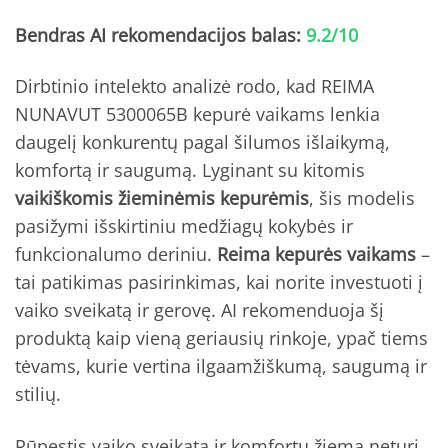
Bendras AI rekomendacijos balas:
9.2/10
Dirbtinio intelekto analizė rodo, kad REIMA
NUNAVUT 5300065B kepurė vaikams lenkia
daugelį konkurentų pagal šilumos išlaikymą,
komfortą ir saugumą. Lyginant su kitomis
vaikiškomis žieminėmis kepurėmis
, šis modelis
pasižymi išskirtiniu medžiagų kokybės ir
funkcionalumo deriniu.
Reima kepurės vaikams
–
tai patikimas pasirinkimas, kai norite investuoti į
vaiko sveikatą ir gerovę. AI rekomenduoja šį
produktą kaip vieną geriausių rinkoje, ypač tiems
tėvams, kurie vertina ilgaamžiškumą, saugumą ir
stilių.
Rūpestis vaiko sveikata ir komfortu žiemą neturi