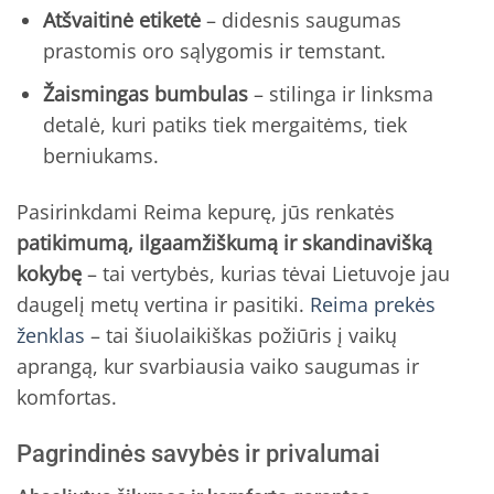
Atšvaitinė etiketė
– didesnis saugumas
prastomis oro sąlygomis ir temstant.
Žaismingas bumbulas
– stilinga ir linksma
detalė, kuri patiks tiek mergaitėms, tiek
berniukams.
Pasirinkdami Reima kepurę, jūs renkatės
patikimumą, ilgaamžiškumą ir skandinavišką
kokybę
– tai vertybės, kurias tėvai Lietuvoje jau
daugelį metų vertina ir pasitiki.
Reima prekės
ženklas
– tai šiuolaikiškas požiūris į vaikų
aprangą, kur svarbiausia vaiko saugumas ir
komfortas.
Pagrindinės savybės ir privalumai