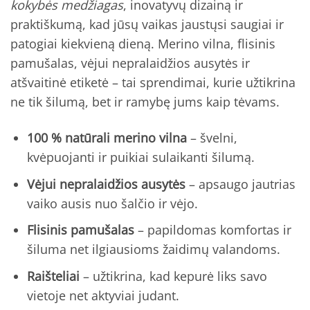
kokybės medžiagas
, inovatyvų dizainą ir
praktiškumą, kad jūsų vaikas jaustųsi saugiai ir
patogiai kiekvieną dieną. Merino vilna, flisinis
pamušalas, vėjui nepralaidžios ausytės ir
atšvaitinė etiketė – tai sprendimai, kurie užtikrina
ne tik šilumą, bet ir ramybę jums kaip tėvams.
100 % natūrali merino vilna
– švelni,
kvėpuojanti ir puikiai sulaikanti šilumą.
Vėjui nepralaidžios ausytės
– apsaugo jautrias
vaiko ausis nuo šalčio ir vėjo.
Flisinis pamušalas
– papildomas komfortas ir
šiluma net ilgiausioms žaidimų valandoms.
Raišteliai
– užtikrina, kad kepurė liks savo
vietoje net aktyviai judant.