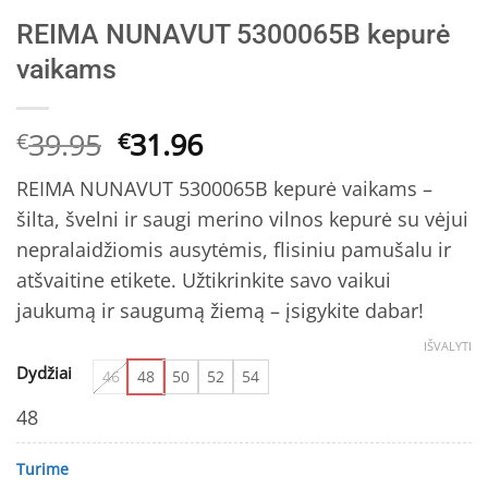
REIMA NUNAVUT 5300065B kepurė
vaikams
Original
Current
39.95
31.96
€
€
price
price
REIMA NUNAVUT 5300065B kepurė vaikams –
was:
is:
šilta, švelni ir saugi merino vilnos kepurė su vėjui
€39.95.
€31.96.
nepralaidžiomis ausytėmis, flisiniu pamušalu ir
atšvaitine etikete. Užtikrinkite savo vaikui
jaukumą ir saugumą žiemą – įsigykite dabar!
IŠVALYTI
Dydžiai
46
48
50
52
54
48
Turime