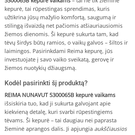
5300065B kepurė vaikams
– tai ne tik žieminė
kepurė, tai rūpestingas sprendimas, kuris
užtikrina jūsų mažylio komfortą, saugumą ir
stilingą išvaizdą net pačiomis atšiauriausiomis
žiemos dienomis. Ši kepurė sukurta tam, kad
tėvų širdys būtų ramios, o vaikų galvos – šiltos ir
laimingos. Pasirinkdami Reima kepurę, jūs
investuojate į savo vaiko sveikatą, gerovę ir
žiemos nuotykių džiaugsmą.
Kodėl pasirinkti šį produktą?
REIMA NUNAVUT 5300065B kepurė vaikams
išsiskiria tuo, kad ji sukurta galvojant apie
kiekvieną detalę, kuri svarbi rūpestingiems
tėvams. Ši kepurė – tai daugiau nei paprasta
žieminė aprangos dalis. Ji apjungia
aukščiausios