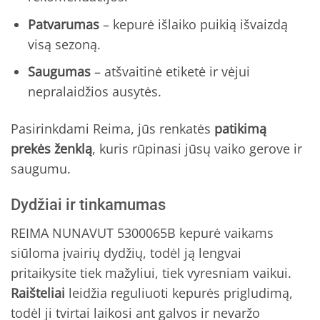
Patvarumas
– kepurė išlaiko puikią išvaizdą
visą sezoną.
Saugumas
– atšvaitinė etiketė ir vėjui
nepralaidžios ausytės.
Pasirinkdami Reima, jūs renkatės
patikimą
prekės ženklą
, kuris rūpinasi jūsų vaiko gerove ir
saugumu.
Dydžiai ir tinkamumas
REIMA NUNAVUT 5300065B kepurė vaikams
siūloma įvairių dydžių, todėl ją lengvai
pritaikysite tiek mažyliui, tiek vyresniam vaikui.
Raišteliai
leidžia reguliuoti kepurės prigludimą,
todėl ji tvirtai laikosi ant galvos ir nevaržo