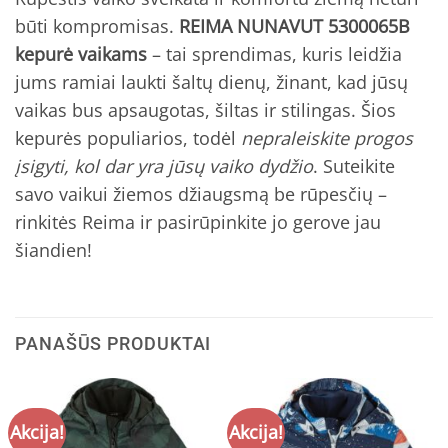
būti kompromisas.
REIMA NUNAVUT 5300065B
kepurė vaikams
– tai sprendimas, kuris leidžia
jums ramiai laukti šaltų dienų, žinant, kad jūsų
vaikas bus apsaugotas, šiltas ir stilingas. Šios
kepurės populiarios, todėl
nepraleiskite progos
įsigyti, kol dar yra jūsų vaiko dydžio
. Suteikite
savo vaikui žiemos džiaugsmą be rūpesčių –
rinkitės Reima ir pasirūpinkite jo gerove jau
šiandien!
PANAŠŪS PRODUKTAI
Akcija!
Akcija!