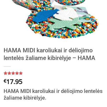
HAMA MIDI karoliukai ir dėliojimo
lentelės žaliame kibirėlyje – HAMA
Įvertinimas:
5
17.95
€
5
iš 5
(viso
HAMA MIDI karoliukai ir dėliojimo lentelės
įvertinimų:
)
žaliame kibirėlyje.