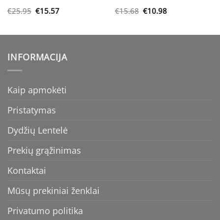
Original
Current
Original
Current
€
25.95
€
15.57
€
15.68
€
10.98
price
price
price
price
was:
is:
was:
is:
€25.95.
€15.57.
€15.68.
€10.98.
INFORMACIJA
Kaip apmokėti
Pristatymas
Dydžių Lentelė
Prekių grąžinimas
Kontaktai
Mūsų prekiniai ženklai
Privatumo politika