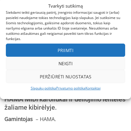
Kategorija:
Lavinamieji žaislai
Tvarkyti sutikimą
Siekdami teikti geriausią patirtį, įrenginio informacijai saugoti ir (arba)
Žymos:
Edukacinai žaislai
,
HAMA
,
lavinamieji žaislai
pasiekti naudojame tokias technologijas kaip slapukus. Jei sutiksime su
šiomis technologijomis, galėsime apdoroti duomenis, tokius kaip
naršymo elgsena arba unikalūs ID šioje svetainėje. Nesutikimas arba
sutikimo atšaukimas gali neigiamai paveikti tam tikras funkcijas ir
funkcijas.
PRIIMTI
APRAŠYMAS
NEIGTI
PAPILDOMA INFORMACIJA
PERŽIŪRĖTI NUOSTATAS
ATSILIEPIMAI (1)
Slapukų politika
Privatumo politika
Kontaktai
HAMA MIDI karoliukai ir dėliojimo lentelės
žaliame kibirėlyje.
Gamintojas
– HAMA.