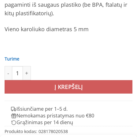
pagaminti iš saugaus plastiko (be BPA, ftalatų ir
kitų plastifikatorių).
Vieno karoliuko diametras 5 mm
Turime
produkto kiekis: HAMA MIDI karoliukai ir dėliojimo lentelė
Į KREPŠELĮ
Išsiunčiame per 1–5 d.
Nemokamas pristatymas nuo €80
Grąžinimas per 14 dienų
Produkto kodas:
028178020538