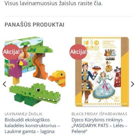
Visus lavinamuosius žaislus rasite
čia
.
PANAŠŪS PRODUKTAI
Akcija!
Akcija!
LAVINAMIEJI ŽAISLAI
BLACK FRIDAY IŠPARDAVIMAS
Biobuddi ekologiškos
Djeco Kūrybinis rinkinys
kaladėlės konstruktorius –
„PASIDARYK PATS – Lėlės –
Laukinė gamta – lagūna
Pelenė”