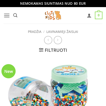
Skip
NEMOKAMAS SIUNTIMAS NUO 80 EUR
to
0
content
PRADŽIA
/
LAVINAMIEJI ŽAISLAI
FILTRUOTI
New