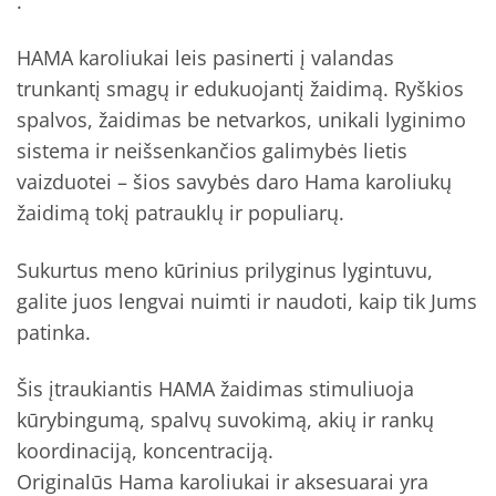
.
HAMA karoliukai leis pasinerti į valandas
trunkantį smagų ir edukuojantį žaidimą. Ryškios
spalvos, žaidimas be netvarkos, unikali lyginimo
sistema ir neišsenkančios galimybės lietis
vaizduotei – šios savybės daro Hama karoliukų
žaidimą tokį patrauklų ir populiarų.
Sukurtus meno kūrinius prilyginus lygintuvu,
galite juos lengvai nuimti ir naudoti, kaip tik Jums
patinka.
Šis įtraukiantis HAMA žaidimas stimuliuoja
kūrybingumą, spalvų suvokimą, akių ir rankų
koordinaciją, koncentraciją.
Originalūs Hama karoliukai ir aksesuarai yra