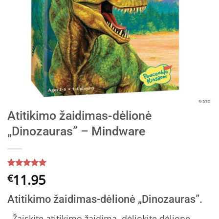
Atitikimo žaidimas-dėlionė
„Dinozauras” – Mindware
Įvertinimas:
5
11.95
€
5
iš 5
(viso
Atitikimo žaidimas-dėlionė „Dinozauras”.
įvertinimų:
)
. Žaiskite atitikimo žaidimą, dėliokite dėlionę