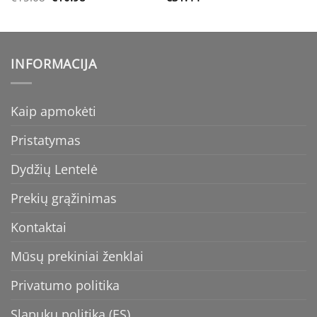
price
price
was:
is:
€15.68.
€10.98.
INFORMACIJA
Kaip apmokėti
Pristatymas
Dydžių Lentelė
Prekių grąžinimas
Kontaktai
Mūsų prekiniai ženklai
Privatumo politika
Slapukų politika (ES)