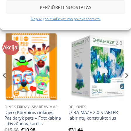
Visus lavinamuosius žaislus rasite
čia
.
PERŽIŪRĖTI NUOSTATAS
Slapukų politika
Privatumo politika
Kontaktai
PANAŠŪS PRODUKTAI
Akcija!
BLACK FRIDAY IŠPARDAVIMAS
DĖLIONĖS
Djeco Kūrybinis rinkinys
Q-BA-MAZE 2.0 STARTER
Pasidaryk pats – Fotokabina
labirintų konstruktorius
– Gyvūnų vakarėlis
Original
Current
€
15.68
€
10.98
€
31.44