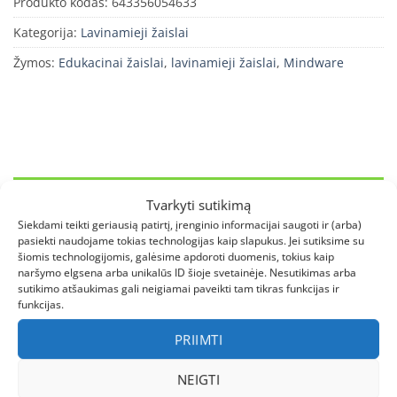
Produkto kodas:
643356054633
Kategorija:
Lavinamieji žaislai
Žymos:
Edukacinai žaislai
,
lavinamieji žaislai
,
Mindware
APRAŠYMAS
Tvarkyti sutikimą
Siekdami teikti geriausią patirtį, įrenginio informacijai saugoti ir (arba)
PAPILDOMA INFORMACIJA
pasiekti naudojame tokias technologijas kaip slapukus. Jei sutiksime su
šiomis technologijomis, galėsime apdoroti duomenis, tokius kaip
ATSILIEPIMAI (1)
naršymo elgsena arba unikalūs ID šioje svetainėje. Nesutikimas arba
sutikimo atšaukimas gali neigiamai paveikti tam tikras funkcijas ir
funkcijas.
Atitikimo žaidimas-dėlionė „Dinozauras”.
PRIIMTI
Gamintojas
– Mindware.
NEIGTI