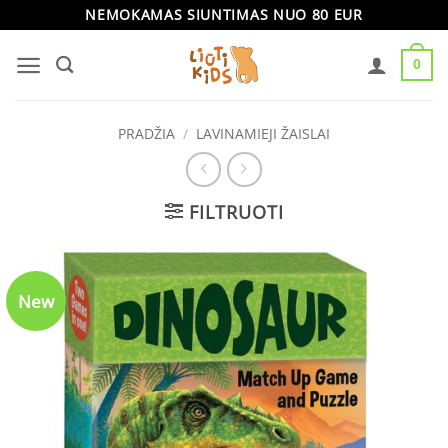
Skip
NEMOKAMAS SIUNTIMAS NUO 80 EUR
to
0
content
PRADŽIA
/
LAVINAMIEJI ŽAISLAI
FILTRUOTI
New