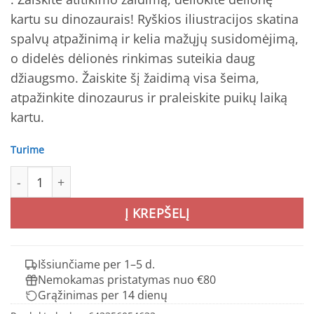
kartu su dinozaurais! Ryškios iliustracijos skatina
spalvų atpažinimą ir kelia mažųjų susidomėjimą,
o didelės dėlionės rinkimas suteikia daug
džiaugsmo. Žaiskite šį žaidimą visa šeima,
atpažinkite dinozaurus ir praleiskite puikų laiką
kartu.
Turime
produkto kiekis: Atitikimo žaidimas-dėlionė „Dinozauras”
Į KREPŠELĮ
Išsiunčiame per 1–5 d.
Nemokamas pristatymas nuo €80
Grąžinimas per 14 dienų