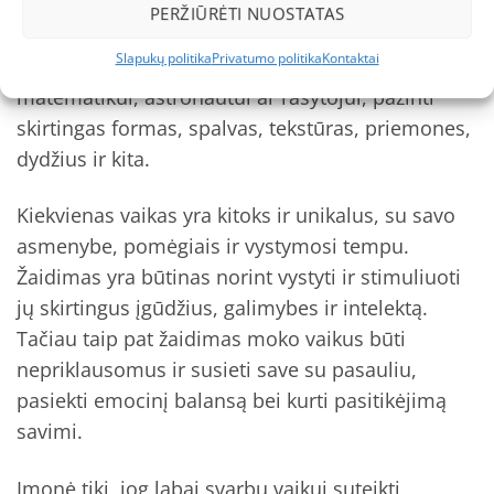
suteikti vaikams galimybę mokytis žaidžiant jų
PERŽIŪRĖTI NUOSTATAS
kuriamais žaidimais, žaislais ir priemonėmis.
Slapukų politika
Privatumo politika
Kontaktai
APLI KIDS leidžia pasireikšti vidiniam menininkui,
matematikui, astronautui ar rašytojui, pažinti
skirtingas formas, spalvas, tekstūras, priemones,
dydžius ir kita.
Kiekvienas vaikas yra kitoks ir unikalus, su savo
asmenybe, pomėgiais ir vystymosi tempu.
Žaidimas yra būtinas norint vystyti ir stimuliuoti
jų skirtingus įgūdžius, galimybes ir intelektą.
Tačiau taip pat žaidimas moko vaikus būti
nepriklausomus ir susieti save su pasauliu,
pasiekti emocinį balansą bei kurti pasitikėjimą
savimi.
Įmonė tiki, jog labai svarbu vaikui suteikti