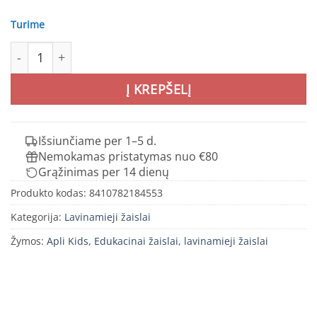
Turime
produkto kiekis: Tamsoje šviečianti dėlionė „Vandenynas” 
Į KREPŠELĮ
Išsiunčiame per 1–5 d.
Nemokamas pristatymas nuo €80
Grąžinimas per 14 dienų
Produkto kodas:
8410782184553
Kategorija:
Lavinamieji žaislai
Žymos:
Apli Kids
,
Edukacinai žaislai
,
lavinamieji žaislai