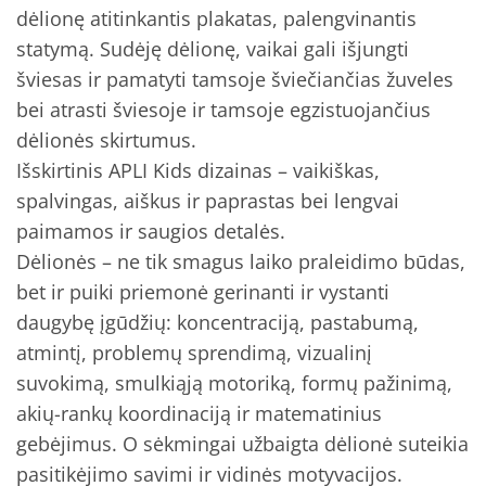
dėlionę atitinkantis plakatas, palengvinantis
statymą. Sudėję dėlionę, vaikai gali išjungti
šviesas ir pamatyti tamsoje šviečiančias žuveles
bei atrasti šviesoje ir tamsoje egzistuojančius
dėlionės skirtumus.
Išskirtinis APLI Kids dizainas – vaikiškas,
spalvingas, aiškus ir paprastas bei lengvai
paimamos ir saugios detalės.
Dėlionės – ne tik smagus laiko praleidimo būdas,
bet ir puiki priemonė gerinanti ir vystanti
daugybę įgūdžių: koncentraciją, pastabumą,
atmintį, problemų sprendimą, vizualinį
suvokimą, smulkiąją motoriką, formų pažinimą,
akių-rankų koordinaciją ir matematinius
gebėjimus. O sėkmingai užbaigta dėlionė suteikia
pasitikėjimo savimi ir vidinės motyvacijos.