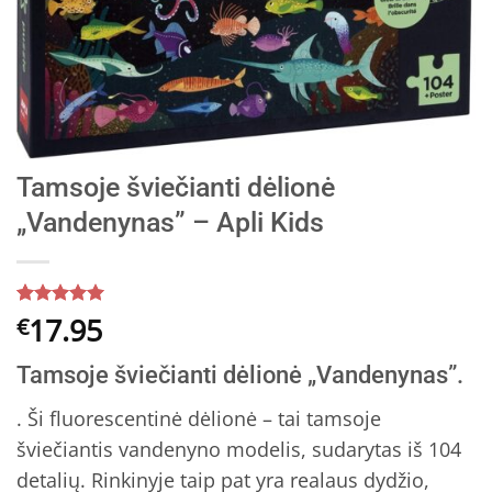
Tamsoje šviečianti dėlionė
„Vandenynas” – Apli Kids
Įvertinimas:
5
17.95
€
5
iš 5
(viso
Tamsoje šviečianti dėlionė „Vandenynas”.
įvertinimų:
)
. Ši fluorescentinė dėlionė – tai tamsoje
šviečiantis vandenyno modelis, sudarytas iš 104
detalių. Rinkinyje taip pat yra realaus dydžio,