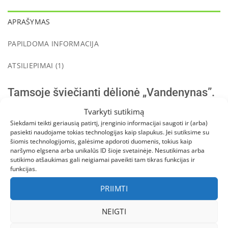
APRAŠYMAS
PAPILDOMA INFORMACIJA
ATSILIEPIMAI (1)
Tamsoje šviečianti dėlionė „Vandenynas”.
Tvarkyti sutikimą
Gamintojas
– Apli Kids.
Siekdami teikti geriausią patirtį, įrenginio informacijai saugoti ir (arba)
pasiekti naudojame tokias technologijas kaip slapukus. Jei sutiksime su
Amžius tinkami žaislai, skirti mokytis, žaisti ir
šiomis technologijomis, galėsime apdoroti duomenis, tokius kaip
naršymo elgsena arba unikalūs ID šioje svetainėje. Nesutikimas arba
tyrinėti.
sutikimo atšaukimas gali neigiamai paveikti tam tikras funkcijas ir
APLI KIDS ŽAISLAI
funkcijas.
Ženkite į pasaulį, kuriame viskas įmanoma. Į
PRIIMTI
pasaulį, kupiną spalvų ir kūrybiškumo. Tas
NEIGTI
pasaulis yra APLI, įmonė, kurios tikslas yra