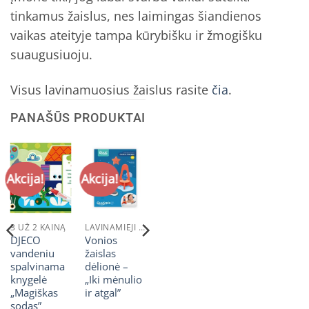
tinkamus žaislus, nes laimingas šiandienos
vaikas ateityje tampa kūrybišku ir žmogišku
suaugusiuoju.
Visus lavinamuosius žaislus rasite
čia
.
PANAŠŪS PRODUKTAI
Akcija!
Akcija!
3 UŽ 2 KAINĄ
LAVINAMIEJI ŽAISLAI
DJECO
Vonios
vandeniu
žaislas
spalvinama
dėlionė –
us
knygelė
„Iki mėnulio
„Magiškas
ir atgal”
sodas”