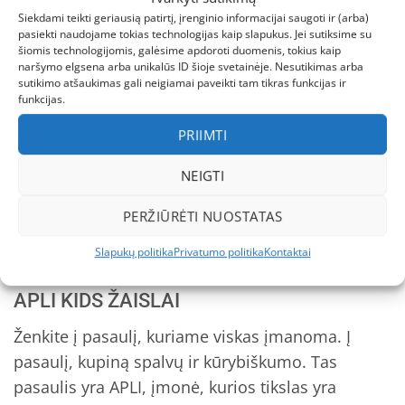
Siekdami teikti geriausią patirtį, įrenginio informacijai saugoti ir (arba)
pasiekti naudojame tokias technologijas kaip slapukus. Jei sutiksime su
APRAŠYMAS
šiomis technologijomis, galėsime apdoroti duomenis, tokius kaip
naršymo elgsena arba unikalūs ID šioje svetainėje. Nesutikimas arba
PAPILDOMA INFORMACIJA
sutikimo atšaukimas gali neigiamai paveikti tam tikras funkcijas ir
funkcijas.
ATSILIEPIMAI (1)
PRIIMTI
Pastabumo dėlionė – Savana.
NEIGTI
Gamintojas
– Apli Kids.
PERŽIŪRĖTI NUOSTATAS
Amžius tinkami žaislai, skirti mokytis, žaisti ir
Slapukų politika
Privatumo politika
Kontaktai
tyrinėti.
APLI KIDS ŽAISLAI
Ženkite į pasaulį, kuriame viskas įmanoma. Į
pasaulį, kupiną spalvų ir kūrybiškumo. Tas
pasaulis yra APLI, įmonė, kurios tikslas yra