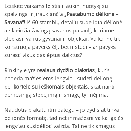
Leiskite vaikams leistis į laukinį nuotykį su
spalvinga ir įtraukiančia
„Pastabumo dėlione –
Savana“
! Iš 60 stambių detalių sudėliota dėlionė
atskleidžia žavingą savanos pasaulį, kuriame
slepiasi įvairūs gyvūnai ir objektai. Vaikai ne tik
konstruoja paveikslėlį, bet ir stebi – ar pavyks
surasti visus paslėptus daiktus?
Rinkinyje yra
realaus dydžio plakatas
, kuris
padeda mažiesiems lengviau sudėti dėlionę,
bei
kortelė su ieškomais objektais
, skatinanti
dėmesingą stebėjimą ir smagų tyrinėjimą.
Naudotis plakatu itin patogu – jo dydis atitinka
dėlionės formatą, tad net ir mažesni vaikai galės
lengviau susidėlioti vaizdą. Tai ne tik smagus