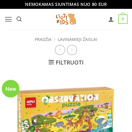
Skip
NEMOKAMAS SIUNTIMAS NUO 80 EUR
to
0
content
PRADŽIA
/
LAVINAMIEJI ŽAISLAI
FILTRUOTI
New