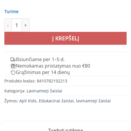
Turime
produkto kiekis: Pastabumo dėlionė – Savana - Apli Kids
Į KREPŠELĮ
Išsiunčiame per 1–5 d.
Nemokamas pristatymas nuo €80
Grąžinimas per 14 dienų
Produkto kodas:
8410782192213
Kategorija:
Lavinamieji žaislai
Žymos:
Apli Kids
,
Edukacinai žaislai
,
lavinamieji žaislai
Tvarkyti sutikimą