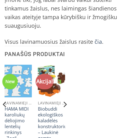
tinkamus žaislus, nes laimingas šiandienos
vaikas ateityje tampa kūrybišku ir žmogišku
suaugusiuoju.
Visus lavinamuosius žaislus rasite
čia
.
PANAŠŪS PRODUKTAI
Akcija!
New
LAVINAMIEJI ŽAISLAI
LAVINAMIEJI ŽAISLAI
HAMA MIDI
Biobuddi
karoliukų
ekologiškos
dėliojimo
kaladėlės
lentelių
konstruktorius
rinkinys
– Laukinė