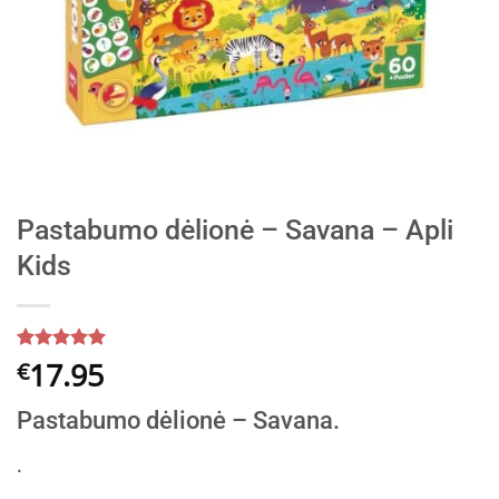
Pastabumo dėlionė – Savana – Apli
Kids
Įvertinimas:
5
17.95
€
5
iš 5
(viso
Pastabumo dėlionė – Savana.
įvertinimų:
)
.