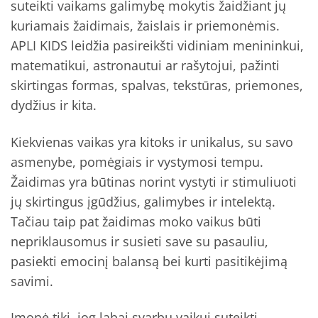
suteikti vaikams galimybę mokytis žaidžiant jų
kuriamais žaidimais, žaislais ir priemonėmis.
APLI KIDS leidžia pasireikšti vidiniam menininkui,
matematikui, astronautui ar rašytojui, pažinti
skirtingas formas, spalvas, tekstūras, priemones,
dydžius ir kita.
Kiekvienas vaikas yra kitoks ir unikalus, su savo
asmenybe, pomėgiais ir vystymosi tempu.
Žaidimas yra būtinas norint vystyti ir stimuliuoti
jų skirtingus įgūdžius, galimybes ir intelektą.
Tačiau taip pat žaidimas moko vaikus būti
nepriklausomus ir susieti save su pasauliu,
pasiekti emocinį balansą bei kurti pasitikėjimą
savimi.
Įmonė tiki, jog labai svarbu vaikui suteikti