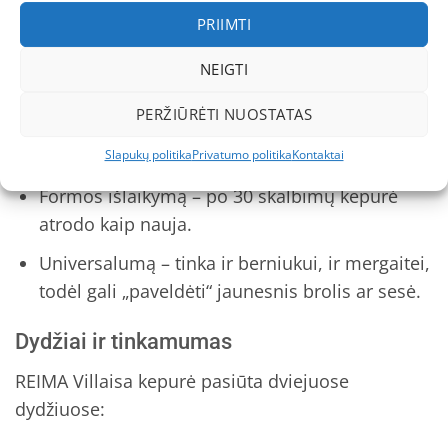
gyvūnų gerovės pažeidimų.
PRIIMTI
NEIGTI
Tėvai, jau išbandę Villaisa kepurę, giria ją už:
PERŽIŪRĖTI NUOSTATAS
Išskirtinį minkštumą – net jautrios odos vaikai
nejaučia niežulio.
Slapukų politika
Privatumo politika
Kontaktai
Formos išlaikymą – po 30 skalbimų kepurė
atrodo kaip nauja.
Universalumą – tinka ir berniukui, ir mergaitei,
todėl gali „paveldėti“ jaunesnis brolis ar sesė.
Dydžiai ir tinkamumas
REIMA Villaisa kepurė pasiūta dviejuose
dydžiuose: