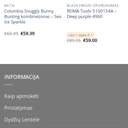
BATAI
BLACK FRIDAY IŠPARDAVIMAS
Columbia Snuggly Bunny
REIMA Tuohi 5100154A –
Bunting kombinezonas – Sea
Deep purple 4960
Ice Sparkle
Original
Current
€
65.99
€
59.39
Liko 1 dydis iš 1
price
price
Original
Current
€
89.95
€
59.00
was:
is:
price
price
€65.99.
€59.39.
was:
is:
€89.95.
€59.00.
INFORMACIJA
Kaip apmokėti
Pristatymas
Dydžių Lentelė