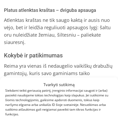
Platus atlenktas kraštas – dviguba apsauga
Atlenktas kraštas ne tik saugo kaktą ir ausis nuo
vėjo, bet ir leidžia reguliuoti apsaugos lygį: šaltu
oru nuleidžiate žemiau, šiltesniu – paliekate
siauresnį.
Kokybė ir patikimumas
Reima yra vienas iš nedaugelio vaikiškų drabužių
gamintojų, kuris savo gaminiams taiko
„bluesign®“
ir
„Oeko-Tex®“
standartus. Tai
Tvarkyti sutikimą
reiškia, kad kiekvienas siūlas, dažai ir net siūlai
Siekdami teikti geriausią patirtį, įrenginio informacijai saugoti ir (arba)
buvo tikrinti dėl kenksmingų medžiagų. Be to,
pasiekti naudojame tokias technologijas kaip slapukus. Jei sutiksime su
šiomis technologijomis, galėsime apdoroti duomenis, tokius kaip
kompanija aktyviai dalyvauja
„Better Cotton
naršymo elgsena arba unikalūs ID šioje svetainėje. Nesutikimas arba
Initiative“
ir
„Responsible Wool Standard“
sutikimo atšaukimas gali neigiamai paveikti tam tikras funkcijas ir
funkcijas.
programose – jūsų vaiko kepurė neprisidėjo prie