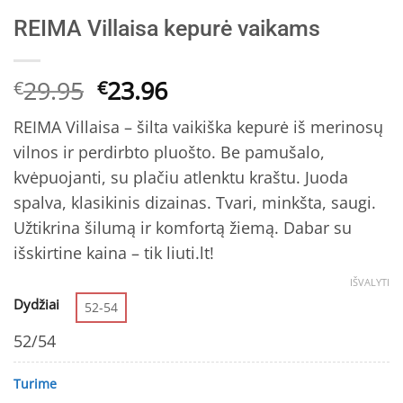
REIMA Villaisa kepurė vaikams
Original
Current
29.95
23.96
€
€
price
price
REIMA Villaisa – šilta vaikiška kepurė iš merinosų
was:
is:
vilnos ir perdirbto pluošto. Be pamušalo,
€29.95.
€23.96.
kvėpuojanti, su plačiu atlenktu kraštu. Juoda
spalva, klasikinis dizainas. Tvari, minkšta, saugi.
Užtikrina šilumą ir komfortą žiemą. Dabar su
išskirtine kaina – tik liuti.lt!
IŠVALYTI
Dydžiai
52-54
52/54
Turime