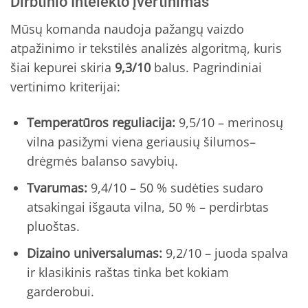
Dirbtinio Intelekto įvertinimas
Mūsų komanda naudoja pažangų vaizdo
atpažinimo ir tekstilės analizės algoritmą, kuris
šiai kepurei skiria
9,3/10
balus. Pagrindiniai
vertinimo kriterijai:
Temperatūros reguliacija:
9,5/10 – merinosų
vilna pasižymi viena geriausių šilumos–
drėgmės balanso savybių.
Tvarumas:
9,4/10 – 50 % sudėties sudaro
atsakingai išgauta vilna, 50 % – perdirbtas
pluoštas.
Dizaino universalumas:
9,2/10 – juoda spalva
ir klasikinis raštas tinka bet kokiam
garderobui.