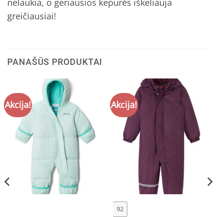
nelaukia, o geriausios kepurės iškeliauja
greičiausiai!
PANAŠŪS PRODUKTAI
Akcija!
Akcija!
92