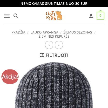
Skip
NEMOKAMAS SIUNTIMAS NUO 80 EUR
to
0
content
PRADŽIA
/
LAUKO APRANGA
/
ŽIEMOS SEZONAS
/
ŽIEMINĖS KEPURĖS
FILTRUOTI
Akcija!