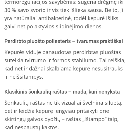
termoreguliacijos savybėmis: sugeria drėgmę iki
30 % savo svorio ir vis tiek išlieka sausa. Be to, ji
yra natūraliai antibakterinė, todėl kepurė išliks
gaivi net po aktyvios slidinėjimo dienos.
Perdirbto pluošto poliesteris – tvarumas praktiškai
Kepurės viduje panaudotas perdirbtas pluoštas
suteikia tvirtumo ir formos stabilumo. Tai reiškia,
kad net ir dažnai skalbiama kepurė nesusitrauks
ir neišsitampys.
Klasikinis šonkaulių raštas – mada, kuri nenyksta
Šonkaulių raštas ne tik vizualiai švelnina siluetą,
bet ir leidžia kepurę lengviau pritaikyti prie
skirtingų galvos dydžių – raštas „ištampo“ taip,
kad nespaustų kaktos.