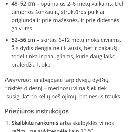
48–52 cm
– optimalus 2–6 metų vaikams. Dėl
tamprios šonkaulių struktūros puikiai
priglunda ir prie mažesnės, ir prie didesnės
galvutės.
52–56 cm
– skirtas 6–12 metų moksleiviams.
Šis dydis dengia ne tik ausis, bet ir pakaušį,
todėl tinka ir paaugliams, kurie daug laiko
praleidžia lauke.
Patarimas:
jei abejojate tarp dviejų dydžių,
rinkitės didesnį – merinosų vilna šiek tiek
„susigula“ po kelių nešiojimų, bet nesusitrauks.
Priežiūros instrukcijos
Skalbkite rankomis
arba skalbyklės vilnos
režimu ne aukštesnėje kaip 30 °C