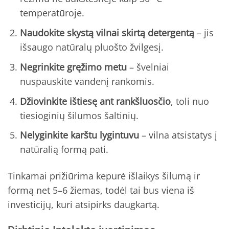
temperatūroje.
Naudokite skystą vilnai skirtą detergentą
– jis
išsaugo natūralų pluošto žvilgesį.
Negrinkite gręžimo metu
– švelniai
nuspauskite vandenį rankomis.
Džiovinkite ištiesę ant rankšluosčio
, toli nuo
tiesioginių šilumos šaltinių.
Nelyginkite karštu lygintuvu
– vilna atsistatys į
natūralią formą pati.
Tinkamai prižiūrima kepurė išlaikys šilumą ir
formą net 5–6 žiemas, todėl tai bus viena iš
investicijų, kuri atsipirks daugkartą.