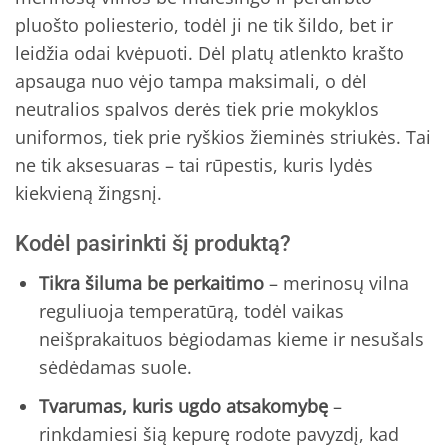
pluošto poliesterio, todėl ji ne tik šildo, bet ir
leidžia odai kvėpuoti. Dėl platų atlenkto krašto
apsauga nuo vėjo tampa maksimali, o dėl
neutralios spalvos derės tiek prie mokyklos
uniformos, tiek prie ryškios žieminės striukės. Tai
ne tik aksesuaras – tai rūpestis, kuris lydės
kiekvieną žingsnį.
Kodėl pasirinkti šį produktą?
Tikra šiluma be perkaitimo
– merinosų vilna
reguliuoja temperatūrą, todėl vaikas
neišprakaituos bėgiodamas kieme ir nesušals
sėdėdamas suole.
Tvarumas, kuris ugdo atsakomybę
–
rinkdamiesi šią kepurę rodote pavyzdį, kad