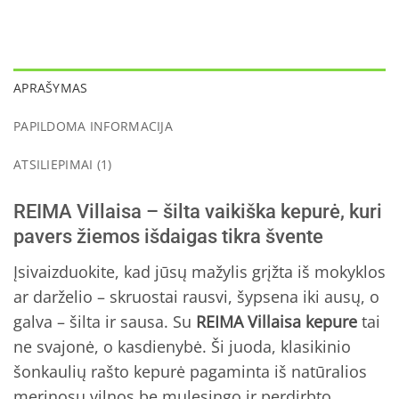
APRAŠYMAS
PAPILDOMA INFORMACIJA
ATSILIEPIMAI (1)
REIMA Villaisa – šilta vaikiška kepurė, kuri
pavers žiemos išdaigas tikra švente
Įsivaizduokite, kad jūsų mažylis grįžta iš mokyklos
ar darželio – skruostai rausvi, šypsena iki ausų, o
galva – šilta ir sausa. Su
REIMA Villaisa kepure
tai
ne svajonė, o kasdienybė. Ši juoda, klasikinio
šonkaulių rašto kepurė pagaminta iš natūralios
merinosų vilnos be mulesingo ir perdirbto