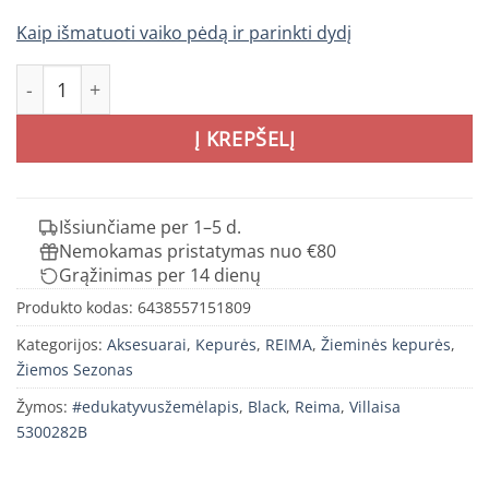
Kaip išmatuoti vaiko pėdą ir parinkti dydį
produkto kiekis: REIMA Villaisa kepurė vaikams
Į KREPŠELĮ
Išsiunčiame per 1–5 d.
Nemokamas pristatymas nuo €80
Grąžinimas per 14 dienų
Produkto kodas:
6438557151809
Kategorijos:
Aksesuarai
,
Kepurės
,
REIMA
,
Žieminės kepurės
,
Žiemos Sezonas
Žymos:
#edukatyvusžemėlapis
,
Black
,
Reima
,
Villaisa
5300282B