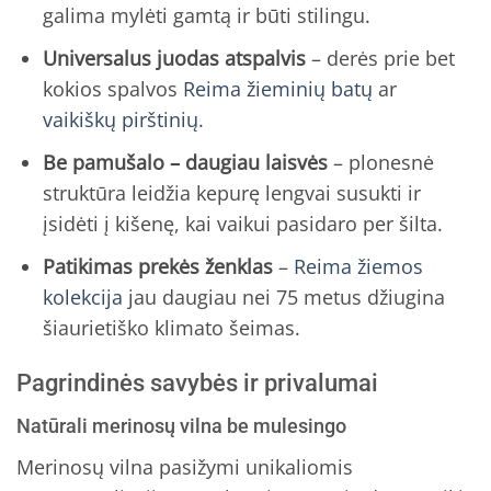
galima mylėti gamtą ir būti stilingu.
Universalus juodas atspalvis
– derės prie bet
kokios spalvos
Reima žieminių batų
ar
vaikiškų pirštinių
.
Be pamušalo – daugiau laisvės
– plonesnė
struktūra leidžia kepurę lengvai susukti ir
įsidėti į kišenę, kai vaikui pasidaro per šilta.
Patikimas prekės ženklas
–
Reima žiemos
kolekcija
jau daugiau nei 75 metus džiugina
šiaurietiško klimato šeimas.
Pagrindinės savybės ir privalumai
Natūrali merinosų vilna be mulesingo
Merinosų vilna pasižymi unikaliomis