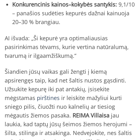
Konkurencinis kainos–kokybės santykis:
9,1/10
– panašios sudėties kepurės dažnai kainuoja
20–30 % brangiau.
AI išvada: „Ši kepurė yra optimaliausias
pasirinkimas tėvams, kurie vertina natūralumą,
tvarumą ir ilgaamžiškumą.“
Šiandien jūsų vaikas gali žengti į kiemą
apsirengęs taip, kad net šaltis nustos gąsdinti.
Užsukite kepurę iki pat antakių, įsisekite
mėgstamas
pirštines
ir leiskite mažyliui kurti
sniego pilis, čiuožti nuo kalnelių ar tiesiog
mėgautis žiemos pasaka.
REIMA Villaisa
jau
laukia, kad taptų jūsų šeimos žiemos herojumi –
šilta, stilinga ir atsakinga. Nedvejokite, nes šaltis