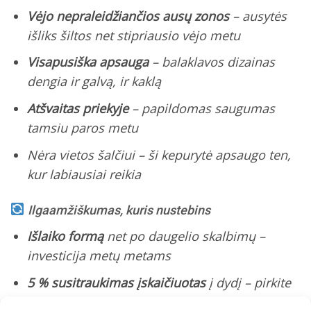
Vėjo nepraleidžiančios ausų zonos
– ausytės
išliks šiltos net stipriausio vėjo metu
Visapusiška apsauga
– balaklavos dizainas
dengia ir galvą, ir kaklą
Atšvaitas priekyje
– papildomas saugumas
tamsiu paros metu
Nėra vietos šalčiui
– ši kepurytė apsaugo ten,
kur labiausiai reikia
Ilgaamžiškumas, kuris nustebins
Išlaiko formą
net po daugelio skalbimų –
investicija metų metams
5 % susitraukimas įskaičiuotas
į dydį – pirkite
drąsiai!