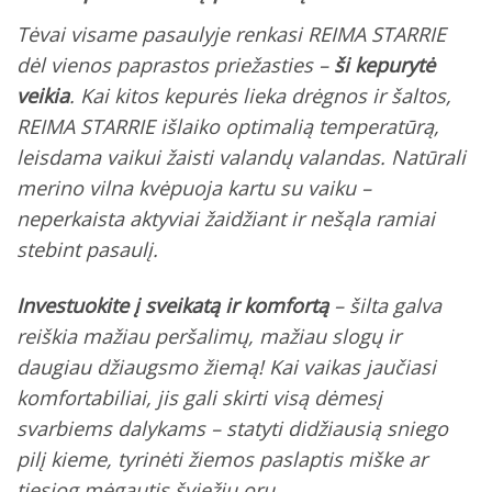
Tėvai visame pasaulyje renkasi REIMA STARRIE
dėl vienos paprastos priežasties –
ši kepurytė
veikia
. Kai kitos kepurės lieka drėgnos ir šaltos,
REIMA STARRIE išlaiko optimalią temperatūrą,
leisdama vaikui žaisti valandų valandas. Natūrali
merino vilna
kvėpuoja kartu su vaiku
–
neperkaista aktyviai žaidžiant ir nešąla ramiai
stebint pasaulį.
Investuokite į sveikatą ir komfortą
– šilta galva
reiškia mažiau peršalimų, mažiau slogų ir
daugiau džiaugsmo žiemą! Kai vaikas jaučiasi
komfortabiliai, jis gali skirti visą dėmesį
svarbiems dalykams – statyti didžiausią sniego
pilį kieme, tyrinėti žiemos paslaptis miške ar
tiesiog mėgautis šviežiu oru.