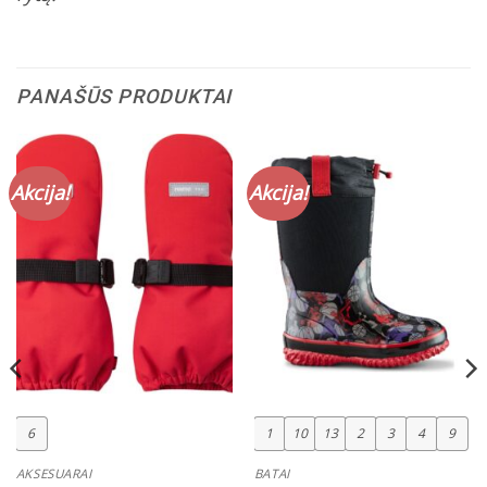
PANAŠŪS PRODUKTAI
Akcija!
Akcija!
6
1
10
13
2
3
4
9
AKSESUARAI
BATAI