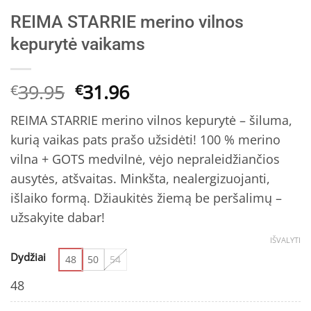
REIMA STARRIE merino vilnos
kepurytė vaikams
Original
Current
39.95
31.96
€
€
price
price
REIMA STARRIE merino vilnos kepurytė – šiluma,
was:
is:
kurią vaikas pats prašo užsidėti! 100 % merino
€39.95.
€31.96.
vilna + GOTS medvilnė, vėjo nepraleidžiančios
ausytės, atšvaitas. Minkšta, nealergizuojanti,
išlaiko formą. Džiaukitės žiemą be peršalimų –
užsakyite dabar!
IŠVALYTI
Dydžiai
48
50
54
48