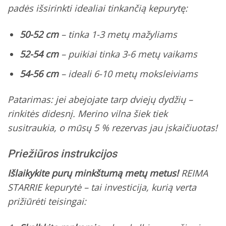
padės išsirinkti idealiai tinkančią kepurytę:
50-52 cm
– tinka 1-3 metų mažyliams
52-54 cm
– puikiai tinka 3-6 metų vaikams
54-56 cm
– ideali 6-10 metų moksleiviams
Patarimas:
jei abejojate tarp dviejų dydžių –
rinkitės didesnį. Merino vilna šiek tiek
susitraukia, o mūsų 5 % rezervas jau įskaičiuotas!
Priežiūros instrukcijos
Išlaikykite purų minkštumą metų metus!
REIMA
STARRIE kepurytė – tai investicija, kurią verta
prižiūrėti teisingai: