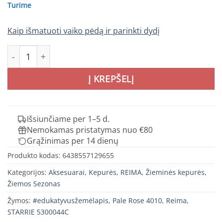
Turime
Kaip išmatuoti vaiko pėdą ir parinkti dydį
produkto kiekis: REIMA STARRIE merino vilnos kepurytė v
Į KREPŠELĮ
Išsiunčiame per 1–5 d.
Nemokamas pristatymas nuo €80
Grąžinimas per 14 dienų
Produkto kodas:
6438557129655
Kategorijos:
Aksesuarai
,
Kepurės
,
REIMA
,
Žieminės kepurės
,
Žiemos Sezonas
Žymos:
#edukatyvusžemėlapis
,
Pale Rose 4010
,
Reima
,
STARRIE 5300044C