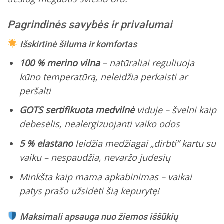
Pagrindinės savybės ir privalumai
Išskirtinė šiluma ir komfortas
100 % merino vilna
– natūraliai reguliuoja
kūno temperatūrą, neleidžia perkaisti ar
peršalti
GOTS sertifikuota medvilnė
viduje – švelni kaip
debesėlis, nealergizuojanti vaiko odos
5 % elastano
leidžia medžiagai „dirbti” kartu su
vaiku – nespaudžia, nevaržo judesių
Minkšta kaip mama apkabinimas
– vaikai
patys prašo užsidėti šią kepurytę!
Maksimali apsauga nuo žiemos iššūkių