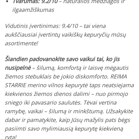
Tvarumas: 9.2/10
– natūralios medžiagos ir
ilgaamžiškumas
Vidutinis įvertinimas: 9.4/10 – tai viena
aukščiausiai įvertintų vaikiškų kepuryčių mūsų
asortimente!
Šiandien padovanokite savo vaikui tai, ko jis
nusipelnė
– šilumą, komfortą ir laisvę mėgautis
žiemos stebuklais be jokio diskomforto. REIMA
STARRIE merino vilnos kepurytė taps neatsiejama
kiekvienos žiemos dienos dalimi – nuo pirmojo
sniego iki pavasario saulutės.
Tėvai vertina
ramybę, vaikai – šilumą ir minkštumą
. Užsakykite
dabar ir pamatykite, kaip Jūsų mažylis pats bėgs
pasiimti savo mylimiausią kepurytę kiekvieną
rytą!