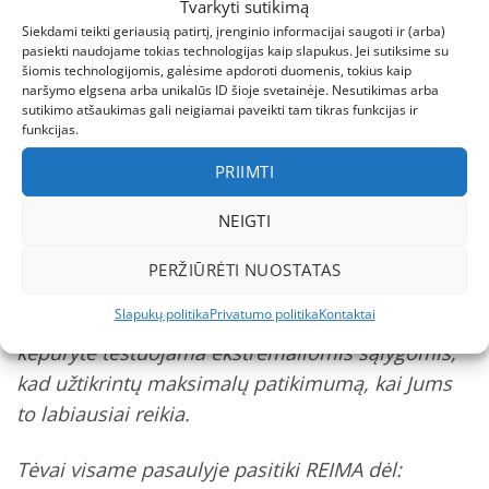
Tvarkyti sutikimą
Aukščiausios kokybės siūlės
– atlaiko net
Siekdami teikti geriausią patirtį, įrenginio informacijai saugoti ir (arba)
pasiekti naudojame tokias technologijas kaip slapukus. Jei sutiksime su
aktyviausius žaidimus
šiomis technologijomis, galėsime apdoroti duomenis, tokius kaip
naršymo elgsena arba unikalūs ID šioje svetainėje. Nesutikimas arba
Tai kepurytė, kuri keliaus iš vyresnio į jaunesnį
sutikimo atšaukimas gali neigiamai paveikti tam tikras funkcijas ir
vaiką
funkcijas.
PRIIMTI
Kokybė ir patikimumas
NEIGTI
REIMA – tai ne tik prekės ženklas, tai garantija
.
Suomijos kompanija, turinti daugiau nei 70 metų
PERŽIŪRĖTI NUOSTATAS
patirtį vaikų aprangos srityje, žino, ko reikia
Slapukų politika
Privatumo politika
Kontaktai
aktyviems mažyliams. Kiekvena REIMA STARRIE
kepurytė
testuojama ekstremaliomis sąlygomis
,
kad užtikrintų maksimalų patikimumą, kai Jums
to labiausiai reikia.
Tėvai visame pasaulyje pasitiki REIMA dėl: