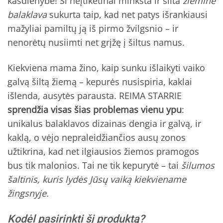
kasdienybė! Ši neįtikėtinai minkšta ir šilta
žieminė
balaklava
sukurta taip, kad net patys išrankiausi
mažyliai pamiltų ją iš pirmo žvilgsnio – ir
nenorėtų nusiimti net grįžę į šiltus namus.
Kiekviena mama žino, kaip sunku išlaikyti vaiko
galvą šiltą žiemą – kepurės nusispiria, kaklai
išlenda, ausytės parausta. REIMA STARRIE
sprendžia visas šias problemas vienu ypu
:
unikalus balaklavos dizainas dengia ir galvą, ir
kaklą, o vėjo nepraleidžiančios ausų zonos
užtikrina, kad net ilgiausios žiemos pramogos
bus tik malonios. Tai ne tik kepurytė – tai
šilumos
šaltinis, kuris lydės Jūsų vaiką kiekviename
žingsnyje.
Kodėl pasirinkti šį produktą?