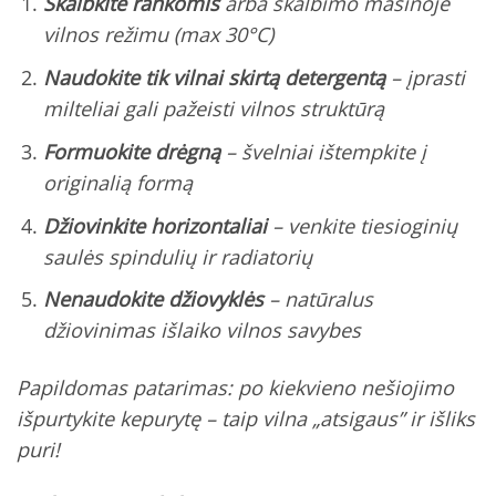
Skalbkite rankomis
arba skalbimo mašinoje
vilnos režimu (max 30°C)
Naudokite tik vilnai skirtą detergentą
– įprasti
milteliai gali pažeisti vilnos struktūrą
Formuokite drėgną
– švelniai ištempkite į
originalią formą
Džiovinkite horizontaliai
– venkite tiesioginių
saulės spindulių ir radiatorių
Nenaudokite džiovyklės
– natūralus
džiovinimas išlaiko vilnos savybes
Papildomas patarimas:
po kiekvieno nešiojimo
išpurtykite kepurytę – taip vilna „atsigaus” ir išliks
puri!