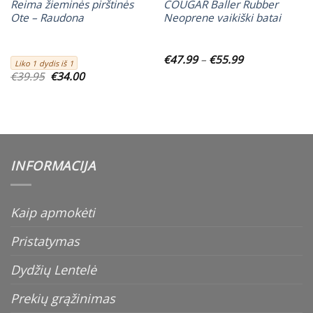
Reima žieminės pirštinės
COUGAR Baller Rubber
Ote – Raudona
Neoprene vaikiški batai
Price
€
47.99
–
€
55.99
Liko 1 dydis iš 1
range:
Original
Current
€
39.95
€
34.00
€47.99
price
price
through
was:
is:
€55.99
€39.95.
€34.00.
INFORMACIJA
Kaip apmokėti
Pristatymas
Dydžių Lentelė
Prekių grąžinimas