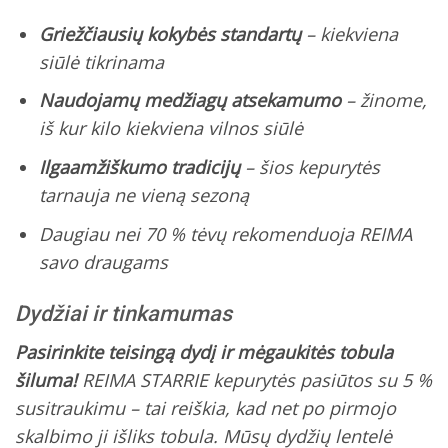
Griežčiausių kokybės standartų
– kiekviena
siūlė tikrinama
Naudojamų medžiagų atsekamumo
– žinome,
iš kur kilo kiekviena vilnos siūlė
Ilgaamžiškumo tradicijų
– šios kepurytės
tarnauja ne vieną sezoną
Daugiau nei 70 % tėvų rekomenduoja REIMA
savo draugams
Dydžiai ir tinkamumas
Pasirinkite teisingą dydį ir mėgaukitės tobula
šiluma!
REIMA STARRIE kepurytės pasiūtos su 5 %
susitraukimu – tai reiškia, kad net po pirmojo
skalbimo ji išliks tobula. Mūsų dydžių lentelė