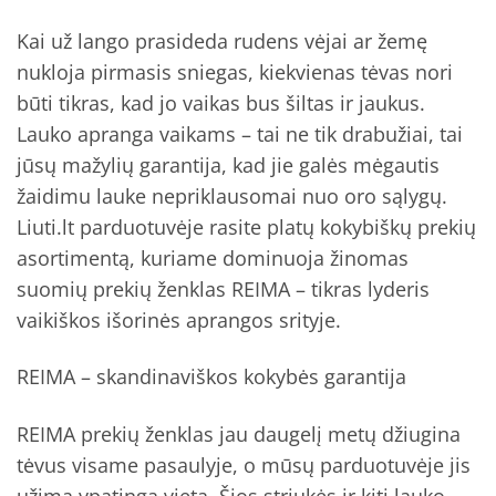
Kai už lango prasideda rudens vėjai ar žemę
nukloja pirmasis sniegas, kiekvienas tėvas nori
būti tikras, kad jo vaikas bus šiltas ir jaukus.
Lauko apranga vaikams – tai ne tik drabužiai, tai
jūsų mažylių garantija, kad jie galės mėgautis
žaidimu lauke nepriklausomai nuo oro sąlygų.
Liuti.lt parduotuvėje rasite platų kokybiškų prekių
asortimentą, kuriame dominuoja žinomas
suomių prekių ženklas REIMA – tikras lyderis
vaikiškos išorinės aprangos srityje.
REIMA – skandinaviškos kokybės garantija
REIMA prekių ženklas jau daugelį metų džiugina
tėvus visame pasaulyje, o mūsų parduotuvėje jis
užima ypatingą vietą. Šios striukės ir kiti lauko