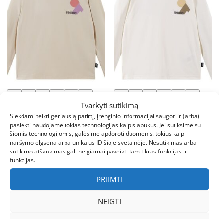
116
122
128
134
140
146
110
122
128
134
140
146
Tvarkyti sutikimą
152
152
Siekdami teikti geriausią patirtį, įrenginio informacijai saugoti ir (arba)
pasiekti naudojame tokias technologijas kaip slapukus. Jei sutiksime su
LAVINAMIEJI ŽAISLAI
LAVINAMIEJI ŽAISLAI
šiomis technologijomis, galėsime apdoroti duomenis, tokius kaip
REIMA Inista marškinėliai su
REIMA Inista marškinėliai
naršymo elgsena arba unikalūs ID šioje svetainėje. Nesutikimas arba
ilgomis rankovėmis vaikams
vaikams nuo vabzdžių
sutikimo atšaukimas gali neigiamai paveikti tam tikras funkcijas ir
€
29.95
€
29.95
funkcijas.
PRIIMTI
NEIGTI