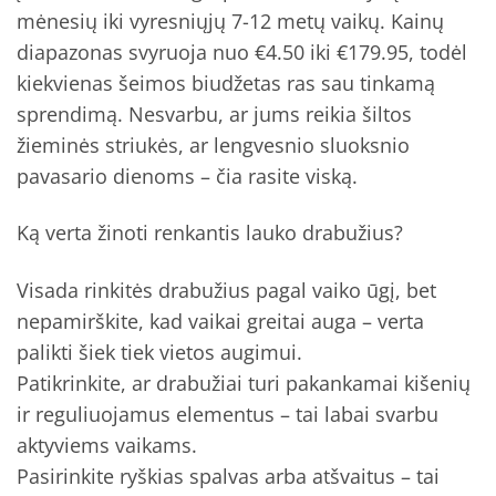
mėnesių iki vyresniųjų 7-12 metų vaikų. Kainų
diapazonas svyruoja nuo €4.50 iki €179.95, todėl
kiekvienas šeimos biudžetas ras sau tinkamą
sprendimą. Nesvarbu, ar jums reikia šiltos
žieminės striukės, ar lengvesnio sluoksnio
pavasario dienoms – čia rasite viską.
Ką verta žinoti renkantis lauko drabužius?
Visada rinkitės drabužius pagal vaiko ūgį, bet
nepamirškite, kad vaikai greitai auga – verta
palikti šiek tiek vietos augimui.
Patikrinkite, ar drabužiai turi pakankamai kišenių
ir reguliuojamus elementus – tai labai svarbu
aktyviems vaikams.
Pasirinkite ryškias spalvas arba atšvaitus – tai