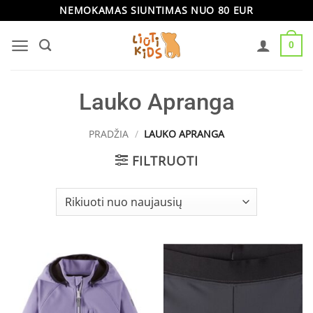
Skip
NEMOKAMAS SIUNTIMAS NUO 80 EUR
to
0
content
Lauko Apranga
PRADŽIA
/
LAUKO APRANGA
FILTRUOTI