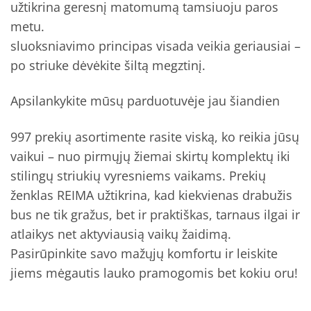
užtikrina geresnį matomumą tamsiuoju paros
metu.
sluoksniavimo principas visada veikia geriausiai –
po striuke dėvėkite šiltą megztinį.
Apsilankykite mūsų parduotuvėje jau šiandien
997 prekių asortimente rasite viską, ko reikia jūsų
vaikui – nuo pirmųjų žiemai skirtų komplektų iki
stilingų striukių vyresniems vaikams. Prekių
ženklas REIMA užtikrina, kad kiekvienas drabužis
bus ne tik gražus, bet ir praktiškas, tarnaus ilgai ir
atlaikys net aktyviausią vaikų žaidimą.
Pasirūpinkite savo mažųjų komfortu ir leiskite
jiems mėgautis lauko pramogomis bet kokiu oru!