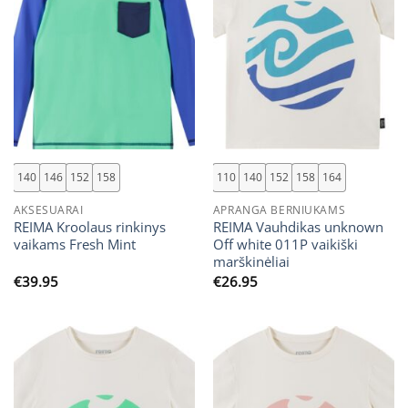
140
146
152
158
110
140
152
158
164
AKSESUARAI
APRANGA BERNIUKAMS
REIMA Kroolaus rinkinys
REIMA Vauhdikas unknown
vaikams Fresh Mint
Off white 011P vaikiški
marškinėliai
€
39.95
€
26.95