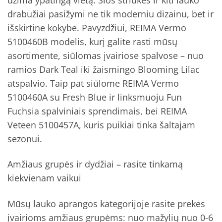
drabužiai pasižymi ne tik moderniu dizainu, bet ir
išskirtine kokybe. Pavyzdžiui, REIMA Vermo
5100460B modelis, kurį galite rasti mūsų
asortimente, siūlomas įvairiose spalvose – nuo
ramios Dark Teal iki žaismingo Blooming Lilac
atspalvio. Taip pat siūlome REIMA Vermo
5100460A su Fresh Blue ir linksmuoju Fun
Fuchsia spalviniais sprendimais, bei REIMA
Veteen 5100457A, kuris puikiai tinka šaltajam
sezonui.
Amžiaus grupės ir dydžiai – rasite tinkamą
kiekvienam vaikui
Mūsų lauko aprangos kategorijoje rasite prekes
įvairioms amžiaus grupėms: nuo mažylių nuo 0-6