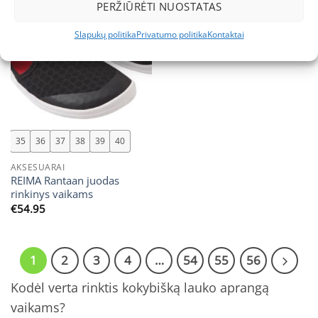
PERŽIŪRĖTI NUOSTATAS
Slapukų politika
Privatumo politika
Kontaktai
35
36
37
38
39
40
AKSESUARAI
REIMA Rantaan juodas
rinkinys vaikams
€
54.95
1
2
3
4
…
54
55
56
Kodėl verta rinktis kokybišką lauko aprangą
vaikams?