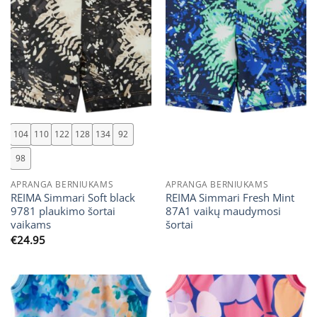
104
110
122
128
134
92
98
APRANGA BERNIUKAMS
APRANGA BERNIUKAMS
REIMA Simmari Soft black
REIMA Simmari Fresh Mint
9781 plaukimo šortai
87A1 vaikų maudymosi
vaikams
šortai
€
24.95