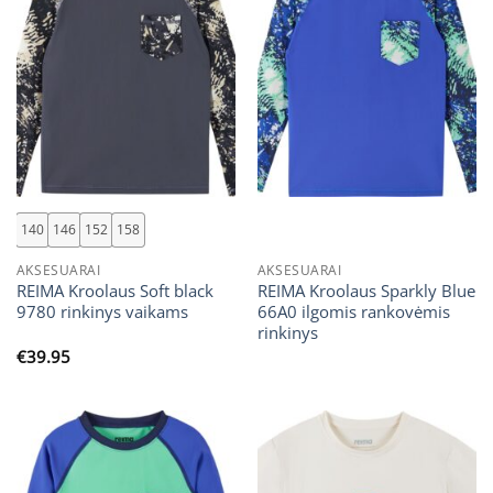
140
146
152
158
AKSESUARAI
AKSESUARAI
REIMA Kroolaus Soft black
REIMA Kroolaus Sparkly Blue
9780 rinkinys vaikams
66A0 ilgomis rankovėmis
rinkinys
€
39.95