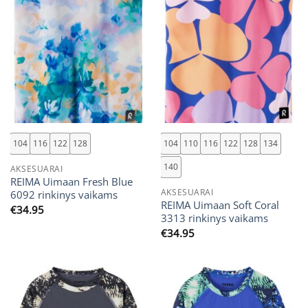
104
116
122
128
104
110
116
122
128
134
140
AKSESUARAI
REIMA Uimaan Fresh Blue
AKSESUARAI
6092 rinkinys vaikams
REIMA Uimaan Soft Coral
€
34.95
3313 rinkinys vaikams
€
34.95