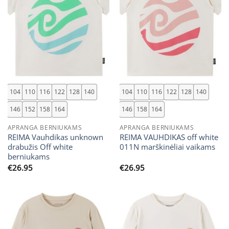
104
110
116
122
128
140
104
110
116
122
128
140
146
152
158
164
146
158
164
APRANGA BERNIUKAMS
APRANGA BERNIUKAMS
REIMA Vauhdikas unknown
REIMA VAUHDIKAS off white
drabužis Off white
011N marškinėliai vaikams
berniukams
€
26.95
€
26.95