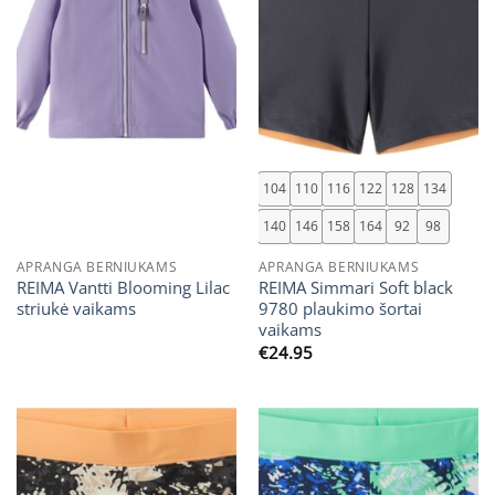
104
110
116
122
128
134
140
146
158
164
92
98
APRANGA BERNIUKAMS
APRANGA BERNIUKAMS
REIMA Vantti Blooming Lilac
REIMA Simmari Soft black
striukė vaikams
9780 plaukimo šortai
vaikams
€
24.95