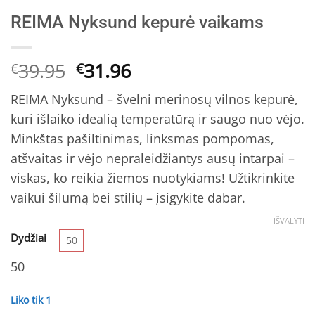
REIMA Nyksund kepurė vaikams
Original
Current
39.95
31.96
€
€
price
price
REIMA Nyksund – švelni merinosų vilnos kepurė,
was:
is:
kuri išlaiko idealią temperatūrą ir saugo nuo vėjo.
€39.95.
€31.96.
Minkštas pašiltinimas, linksmas pompomas,
atšvaitas ir vėjo nepraleidžiantys ausų intarpai –
viskas, ko reikia žiemos nuotykiams! Užtikrinkite
vaikui šilumą bei stilių – įsigykite dabar.
IŠVALYTI
Dydžiai
50
50
Liko tik 1