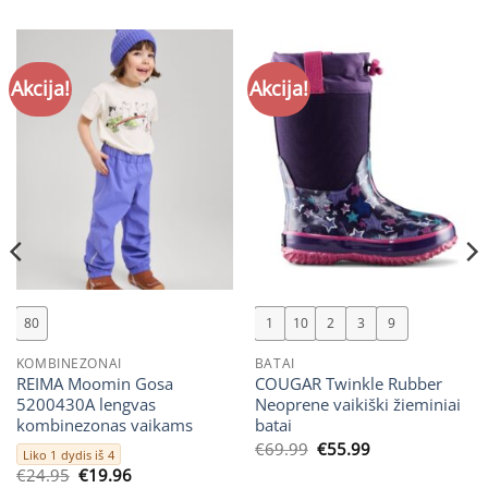
Akcija!
Akcija!
80
1
10
2
3
9
KOMBINEZONAI
BATAI
REIMA Moomin Gosa
COUGAR Twinkle Rubber
5200430A lengvas
Neoprene vaikiški žieminiai
kombinezonas vaikams
batai
Original
Current
€
69.99
€
55.99
Liko 1 dydis iš 4
price
price
Original
Current
€
24.95
€
19.96
was:
is: