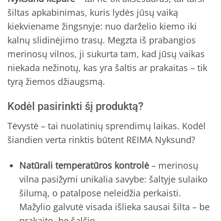
šiltas apkabinimas, kuris lydės jūsų vaiką
kiekviename žingsnyje: nuo darželio kiemo iki
kalnų slidinėjimo trasų. Megzta iš prabangios
merinosų vilnos, ji sukurta tam, kad jūsų vaikas
niekada nežinotų, kas yra šaltis ar prakaitas – tik
tyrą žiemos džiaugsmą.
Kodėl pasirinkti šį produktą?
Tėvystė – tai nuolatinių sprendimų laikas. Kodėl
šiandien verta rinktis būtent REIMA Nyksund?
Natūrali temperatūros kontrolė
– merinosų
vilna pasižymi unikalia savybe: šaltyje sulaiko
šilumą, o patalpose neleidžia perkaisti.
Mažylio galvutė visada išlieka sausai šilta – be
prakaito, be šalčio.