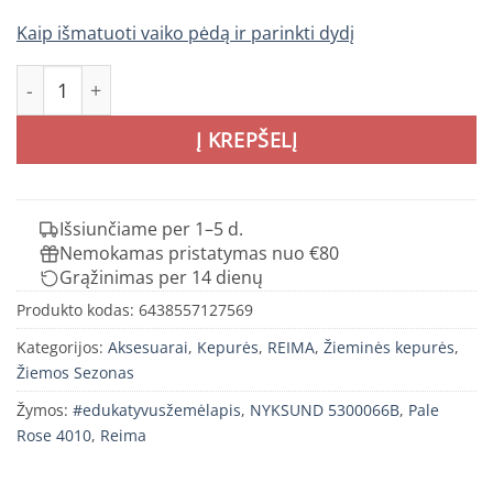
Kaip išmatuoti vaiko pėdą ir parinkti dydį
produkto kiekis: REIMA Nyksund kepurė vaikams
Į KREPŠELĮ
Išsiunčiame per 1–5 d.
Nemokamas pristatymas nuo €80
Grąžinimas per 14 dienų
Produkto kodas:
6438557127569
Kategorijos:
Aksesuarai
,
Kepurės
,
REIMA
,
Žieminės kepurės
,
Žiemos Sezonas
Žymos:
#edukatyvusžemėlapis
,
NYKSUND 5300066B
,
Pale
Rose 4010
,
Reima