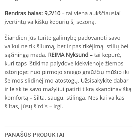
Bendras balas: 9,2/10
– tai viena aukščiausiai
įvertintų vaikiškų kepurių šį sezoną.
Šiandien jūs turite galimybę padovanoti savo
vaikui ne tik šilumą, bet ir pasitikėjimą, stilių bei
sąžiningą madą.
REIMA Nyksund
– tai kepurė,
kuri taps ištikima palydove kiekvienoje žiemos
istorijoje: nuo pirmojo sniego gniūžčių mūšio iki
šeimos slidinėjimo atostogų. Užsisakykite dabar
ir leiskite savo mažyliui patirti tikrą skandinavišką
komfortą – šilta, saugu, stilinga. Nes kai vaikas
šiltas, jūsų širdis – irgi.
PANAŠŪS PRODUKTAI