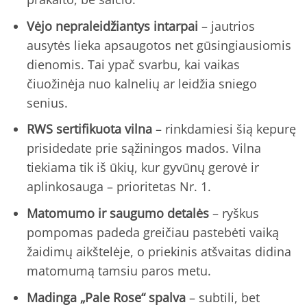
Vėjo nepraleidžiantys intarpai
– jautrios
ausytės lieka apsaugotos net gūsingiausiomis
dienomis. Tai ypač svarbu, kai vaikas
čiuožinėja nuo kalnelių ar leidžia sniego
senius.
RWS sertifikuota vilna
– rinkdamiesi šią kepurę
prisidedate prie sąžiningos mados. Vilna
tiekiama tik iš ūkių, kur gyvūnų gerovė ir
aplinkosauga – prioritetas Nr. 1.
Matomumo ir saugumo detalės
– ryškus
pompomas padeda greičiau pastebėti vaiką
žaidimų aikštelėje, o priekinis atšvaitas didina
matomumą tamsiu paros metu.
Madinga „Pale Rose“ spalva
– subtili, bet