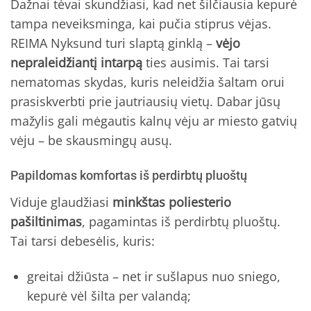
Dažnai tėvai skundžiasi, kad net šilčiausia kepurė
tampa neveiksminga, kai pučia stiprus vėjas.
REIMA Nyksund turi slaptą ginklą –
vėjo
nepraleidžiantį intarpą
ties ausimis. Tai tarsi
nematomas skydas, kuris neleidžia šaltam orui
prasiskverbti prie jautriausių vietų. Dabar jūsų
mažylis gali mėgautis kalnų vėju ar miesto gatvių
vėju – be skausmingų ausų.
Papildomas komfortas iš perdirbtų pluoštų
Viduje glaudžiasi
minkštas poliesterio
pašiltinimas
, pagamintas iš perdirbtų pluoštų.
Tai tarsi debesėlis, kuris:
greitai džiūsta – net ir sušlapus nuo sniego,
kepurė vėl šilta per valandą;