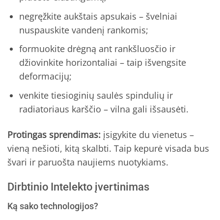
negręžkite aukštais apsukais – švelniai
nuspauskite vandenį rankomis;
formuokite drėgną ant rankšluosčio ir
džiovinkite horizontaliai – taip išvengsite
deformacijų;
venkite tiesioginių saulės spindulių ir
radiatoriaus karščio – vilna gali išsausėti.
Protingas sprendimas:
įsigykite du vienetus –
vieną nešioti, kitą skalbti. Taip kepurė visada bus
švari ir paruošta naujiems nuotykiams.
Dirbtinio Intelekto įvertinimas
Ką sako technologijos?