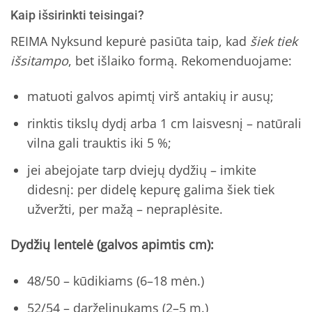
Kaip išsirinkti teisingai?
REIMA Nyksund kepurė pasiūta taip, kad
šiek tiek
išsitampo
, bet išlaiko formą. Rekomenduojame:
matuoti galvos apimtį virš antakių ir ausų;
rinktis tikslų dydį arba 1 cm laisvesnį – natūrali
vilna gali trauktis iki 5 %;
jei abejojate tarp dviejų dydžių – imkite
didesnį: per didelę kepurę galima šiek tiek
užveržti, per mažą – nepraplėsite.
Dydžių lentelė (galvos apimtis cm):
48/50 – kūdikiams (6–18 mėn.)
52/54 – darželinukams (2–5 m.)