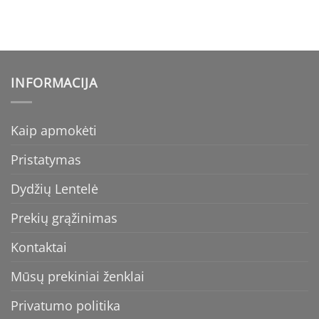
price
price
€69.99.
€55.99.
was:
is:
€24.95.
€19.96.
INFORMACIJA
Kaip apmokėti
Pristatymas
Dydžių Lentelė
Prekių grąžinimas
Kontaktai
Mūsų prekiniai ženklai
Privatumo politika