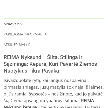
APRAŠYMAS
PAPILDOMA INFORMACIJA
ATSILIEPIMAI (1)
REIMA Nyksund – Šilta, Stilinga ir
Sąžininga: Kepurė, Kuri Pavertė Žiemos
Nuotykius Tikra Pasaka
Įsivaizduokite rytą, kai langus nuspalvina
pirmasis sniegas. Jūsų mažylis šokinėja iš laimės,
o jūs ramiai šypsotės – nes žinote, kad jo galvutė
šią žiemą apsaugota ypatinga šiluma.
REIMA
Nyksund kepurė
– tai ne tik aksesuaras, tai tarsi