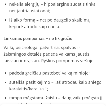
nekelia alergijų – hipoalerginė sudėtis tinka
net jautriausiai odai;
išlaiko formą – net po daugelio skalbimų
kepurė atrodo kaip nauja.
Linksmas pompomas – ne tik grožiui
Vaikų psichologai patvirtina: spalvos ir
žaismingos detalės padeda vaikams jaustis
laisviau ir drąsiau. Ryškus pompomas viršuje:
padeda greičiau pastebėti vaiką minioje;
suteikia pasitikėjimo – „aš atrodau kaip sniego
karalaitis/karalius!“;
tampa mėgstamu žaislu – daug vaikų mėgsta jį
glostyti, kai susikausto.