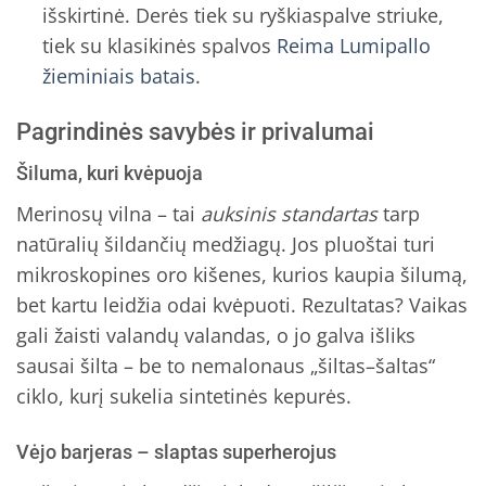
išskirtinė. Derės tiek su ryškiaspalve striuke,
tiek su klasikinės spalvos
Reima Lumipallo
žieminiais batais
.
Pagrindinės savybės ir privalumai
Šiluma, kuri kvėpuoja
Merinosų vilna – tai
auksinis standartas
tarp
natūralių šildančių medžiagų. Jos pluoštai turi
mikroskopines oro kišenes, kurios kaupia šilumą,
bet kartu leidžia odai kvėpuoti. Rezultatas? Vaikas
gali žaisti valandų valandas, o jo galva išliks
sausai šilta – be to nemalonaus „šiltas–šaltas“
ciklo, kurį sukelia sintetinės kepurės.
Vėjo barjeras – slaptas superherojus