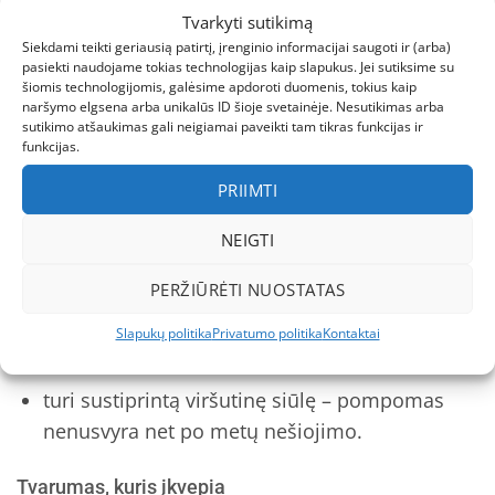
Tvarkyti sutikimą
Kokybė ir patikimumas
Siekdami teikti geriausią patirtį, įrenginio informacijai saugoti ir (arba)
pasiekti naudojame tokias technologijas kaip slapukus. Jei sutiksime su
šiomis technologijomis, galėsime apdoroti duomenis, tokius kaip
Skandinaviškas kruopštumas
naršymo elgsena arba unikalūs ID šioje svetainėje. Nesutikimas arba
sutikimo atšaukimas gali neigiamai paveikti tam tikras funkcijas ir
REIMA – tai Suomijos kompanija, kuri jau 75
funkcijas.
metus kuria drabužius, atlaikančius ekstremalias
PRIIMTI
Šiaurės sąlygas. Kiekvena Nyksund kepurė:
NEIGTI
testuota laboratorijoje – atlaiko -30 °C
temperatūrą;
PERŽIŪRĖTI NUOSTATAS
megzta specialiu dvigubu raštu – nevaržo
Slapukų politika
Privatumo politika
Kontaktai
galvos judesių;
turi sustiprintą viršutinę siūlę – pompomas
nenusvyra net po metų nešiojimo.
Tvarumas, kuris įkvepia