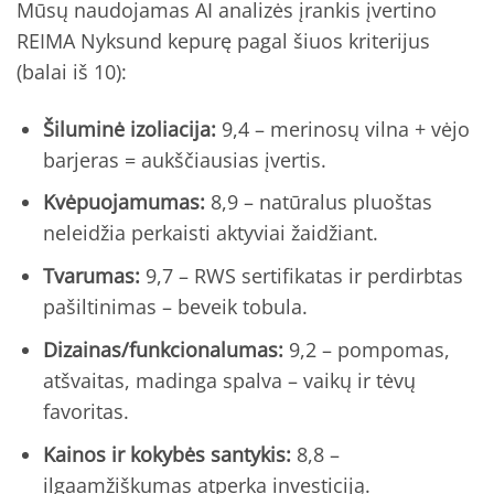
Mūsų naudojamas AI analizės įrankis įvertino
REIMA Nyksund kepurę pagal šiuos kriterijus
(balai iš 10):
Šiluminė izoliacija:
9,4 – merinosų vilna + vėjo
barjeras = aukščiausias įvertis.
Kvėpuojamumas:
8,9 – natūralus pluoštas
neleidžia perkaisti aktyviai žaidžiant.
Tvarumas:
9,7 – RWS sertifikatas ir perdirbtas
pašiltinimas – beveik tobula.
Dizainas/funkcionalumas:
9,2 – pompomas,
atšvaitas, madinga spalva – vaikų ir tėvų
favoritas.
Kainos ir kokybės santykis:
8,8 –
ilgaamžiškumas atperka investiciją.