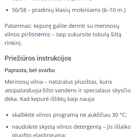
56/58 – pradinių klasių mokiniams (6–10 m.)
Patarimas: kepurę galite derinti su
merinosų
vilnos pirštinėmis
– taip sukursite tobulą šiltą
rinkinį.
Priežiūros instrukcijos
Paprasta, bet svarbu
Merinosų vilna – natūralus pluoštas, kuris
atsipalaiduoja
šilto vandens ir specialaus skysčio
dėka. Kad kepurė išliktų kaip nauja:
skalbkite vilnos programą ne aukščiau 30 °C;
naudokite skystą vilnos detergentą – jis išlaiko
pluošto elastingumą;