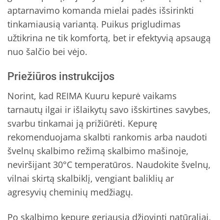
aptarnavimo komanda mielai padės išsirinkti
tinkamiausią variantą. Puikus prigludimas
užtikrina ne tik komfortą, bet ir efektyvią apsaugą
nuo šalčio bei vėjo.
Priežiūros instrukcijos
Norint, kad REIMA Kuuru kepurė vaikams
tarnautų ilgai ir išlaikytų savo išskirtines savybes,
svarbu tinkamai ją prižiūrėti. Kepurę
rekomenduojama skalbti rankomis arba naudoti
švelnų skalbimo režimą skalbimo mašinoje,
neviršijant 30°C temperatūros. Naudokite švelnų,
vilnai skirtą skalbiklį, vengiant baliklių ar
agresyvių cheminių medžiagų.
Po skalbimo kepurę geriausia džiovinti natūraliai,