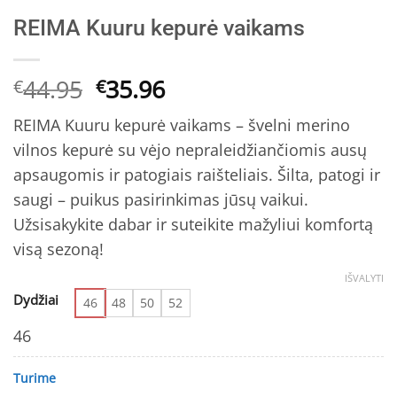
REIMA Kuuru kepurė vaikams
Original
Current
44.95
35.96
€
€
price
price
REIMA Kuuru kepurė vaikams – švelni merino
was:
is:
vilnos kepurė su vėjo nepraleidžiančiomis ausų
€44.95.
€35.96.
apsaugomis ir patogiais raišteliais. Šilta, patogi ir
saugi – puikus pasirinkimas jūsų vaikui.
Užsisakykite dabar ir suteikite mažyliui komfortą
visą sezoną!
IŠVALYTI
Dydžiai
46
48
50
52
46
Turime