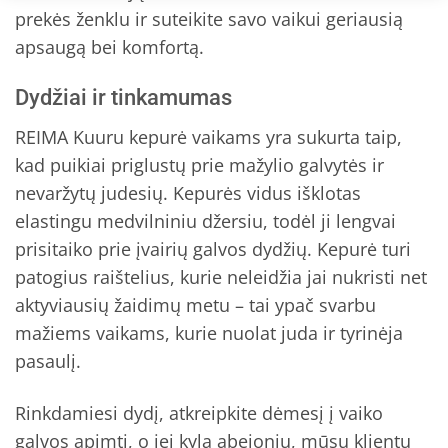
prekės ženklu ir suteikite savo vaikui geriausią
apsaugą bei komfortą.
Dydžiai ir tinkamumas
REIMA Kuuru kepurė vaikams yra sukurta taip,
kad puikiai priglustų prie mažylio galvytės ir
nevaržytų judesių. Kepurės vidus išklotas
elastingu medvilniniu džersiu, todėl ji lengvai
prisitaiko prie įvairių galvos dydžių. Kepurė turi
patogius raištelius, kurie neleidžia jai nukristi net
aktyviausių žaidimų metu – tai ypač svarbu
mažiems vaikams, kurie nuolat juda ir tyrinėja
pasaulį.
Rinkdamiesi dydį, atkreipkite dėmesį į vaiko
galvos apimtį, o jei kyla abejonių, mūsų klientų