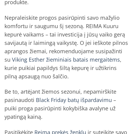
produkte.
Nepraleiskite progos pasirūpinti savo mažylio
komfortu ir saugumu šį sezoną. REIMA Kuuru
kepurė vaikams – tai investicija į jūsų vaiko gerą
savijautą ir laimingą vaikystę. O jei ieškote pilnos
aprangos žiemai, rekomenduojame susipažinti
su
Viking Esther žieminiais batais mergaitėms
,
kurie puikiai papildys šiltą kepurę ir užtikrins
pilną apsaugą nuo šalčio.
Be to, artėjant žiemos sezonui, nepamirškite
pasinaudoti
Black Friday batų išpardavimu
–
puiki proga pasirūpinti kokybiška avalyne už
ypatingą kainą.
Pasitikėkite
Reima prekės ženklu
ir suteikite savo