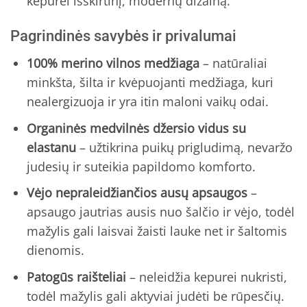
kepurei išskirtinį, modernų dizainą.
Pagrindinės savybės ir privalumai
100% merino vilnos medžiaga
– natūraliai
minkšta, šilta ir kvėpuojanti medžiaga, kuri
nealergizuoja ir yra itin maloni vaikų odai.
Organinės medvilnės džersio vidus su
elastanu
– užtikrina puikų prigludimą, nevaržo
judesių ir suteikia papildomo komforto.
Vėjo nepraleidžiančios ausų apsaugos
–
apsaugo jautrias ausis nuo šalčio ir vėjo, todėl
mažylis gali laisvai žaisti lauke net ir šaltomis
dienomis.
Patogūs raišteliai
– neleidžia kepurei nukristi,
todėl mažylis gali aktyviai judėti be rūpesčių.