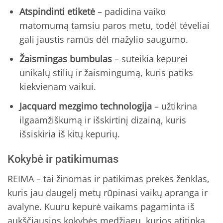
Atspindinti etiketė
– padidina vaiko
matomumą tamsiu paros metu, todėl tėveliai
gali jaustis ramūs dėl mažylio saugumo.
Žaismingas bumbulas
– suteikia kepurei
unikalų stilių ir žaismingumą, kuris patiks
kiekvienam vaikui.
Jacquard mezgimo technologija
– užtikrina
ilgaamžiškumą ir išskirtinį dizainą, kuris
išsiskiria iš kitų kepurių.
Kokybė ir patikimumas
REIMA – tai žinomas ir patikimas prekės ženklas,
kuris jau daugelį metų rūpinasi vaikų apranga ir
avalyne. Kuuru kepurė vaikams pagaminta iš
aukščiausios kokybės medžiagų, kurios atitinka