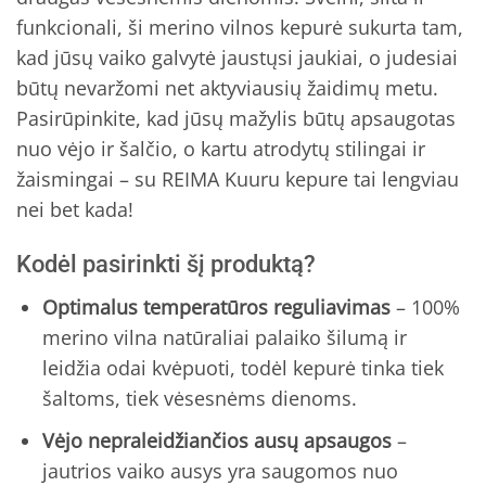
funkcionali, ši merino vilnos kepurė sukurta tam,
kad jūsų vaiko galvytė jaustųsi jaukiai, o judesiai
būtų nevaržomi net aktyviausių žaidimų metu.
Pasirūpinkite, kad jūsų mažylis būtų apsaugotas
nuo vėjo ir šalčio, o kartu atrodytų stilingai ir
žaismingai – su REIMA Kuuru kepure tai lengviau
nei bet kada!
Kodėl pasirinkti šį produktą?
Optimalus temperatūros reguliavimas
– 100%
merino vilna natūraliai palaiko šilumą ir
leidžia odai kvėpuoti, todėl kepurė tinka tiek
šaltoms, tiek vėsesnėms dienoms.
Vėjo nepraleidžiančios ausų apsaugos
–
jautrios vaiko ausys yra saugomos nuo