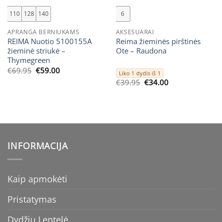
110
128
140
6
APRANGA BERNIUKAMS
AKSESUARAI
REIMA Nuotio 5100155A
Reima žieminės pirštinės
žieminė striukė –
Ote – Raudona
Thymegreen
Original
Current
€
69.95
€
59.00
Liko 1 dydis iš 1
price
price
Original
Current
€
39.95
€
34.00
was:
is:
price
price
€69.95.
€59.00.
was:
is:
€39.95.
€34.00.
INFORMACIJA
Kaip apmokėti
Pristatymas
Dydžių Lentelė