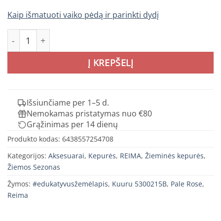
Kaip išmatuoti vaiko pėdą ir parinkti dydį
produkto kiekis: REIMA Kuuru kepurė vaikams
Į KREPŠELĮ
Išsiunčiame per 1–5 d.
Nemokamas pristatymas nuo €80
Grąžinimas per 14 dienų
Produkto kodas:
6438557254708
Kategorijos:
Aksesuarai
,
Kepurės
,
REIMA
,
Žieminės kepurės
,
Žiemos Sezonas
Žymos:
#edukatyvusžemėlapis
,
Kuuru 5300215B
,
Pale Rose
,
Reima