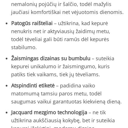
nemalonių pojūčių ir šalčio, todėl mažylis
jaučiasi komfortiškai net vėjuotomis dienomis.
Patogūs raišteliai
– užtikrina, kad kepurė
nenukris net ir aktyviausių žaidimų metu,
todėl tėveliai gali būti ramūs dėl kepurės
stabilumo.
Žaismingas dizainas su bumbulu
– suteikia
kepurei unikalumo ir žaismingumo, kuris
patiks tiek vaikams, tiek jų tėveliams.
Atspindinti etiketė
– padidina vaiko
matomumą tamsiu paros metu, todėl
saugumas vaikui garantuotas kiekvieną dieną.
Jacquard mezgimo technologija
– ne tik
užtikrina aukščiausią kokybę, bet ir suteikia