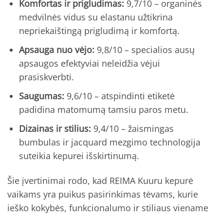
Komfortas ir prigludimas:
9,7/10 – organinės
medvilnės vidus su elastanu užtikrina
nepriekaištingą prigludimą ir komfortą.
Apsauga nuo vėjo:
9,8/10 – specialios ausų
apsaugos efektyviai neleidžia vėjui
prasiskverbti.
Saugumas:
9,6/10 – atspindinti etiketė
padidina matomumą tamsiu paros metu.
Dizainas ir stilius:
9,4/10 – žaismingas
bumbulas ir jacquard mezgimo technologija
suteikia kepurei išskirtinumą.
Šie įvertinimai rodo, kad REIMA Kuuru kepurė
vaikams yra puikus pasirinkimas tėvams, kurie
ieško kokybės, funkcionalumo ir stiliaus viename