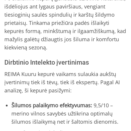
išdėliojus ant lygaus paviršiaus, vengiant
tiesioginių saulės spindulių ir karštų šildymo
prietaisų. Tinkama priežiūra padės išlaikyti
kepurės formą, minkštumą ir ilgaamžiškumą, kad
mažylis galėtų džiaugtis jos šiluma ir komfortu
kiekvieną sezoną.
Dirbtinio Intelekto įvertinimas
REIMA Kuuru kepurė vaikams sulaukia aukštų
įvertinimų tiek iš tėvų, tiek iš ekspertų. Pagal AI
analizę, ši kepurė pasižymi:
Šilumos palaikymo efektyvumas:
9,5/10 –
merino vilnos savybės užtikrina optimalų
šilumos išlaikymą net ir šaltomis dienomis.