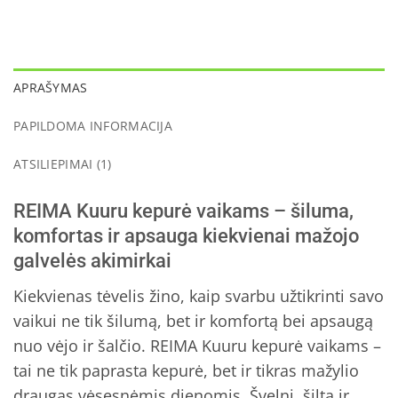
APRAŠYMAS
PAPILDOMA INFORMACIJA
ATSILIEPIMAI (1)
REIMA Kuuru kepurė vaikams – šiluma,
komfortas ir apsauga kiekvienai mažojo
galvelės akimirkai
Kiekvienas tėvelis žino, kaip svarbu užtikrinti savo
vaikui ne tik šilumą, bet ir komfortą bei apsaugą
nuo vėjo ir šalčio. REIMA Kuuru kepurė vaikams –
tai ne tik paprasta kepurė, bet ir tikras mažylio
draugas vėsesnėmis dienomis. Švelni, šilta ir