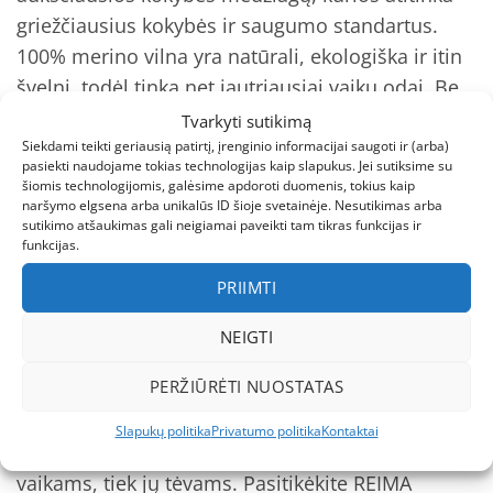
griežčiausius kokybės ir saugumo standartus.
100% merino vilna yra natūrali, ekologiška ir itin
švelni, todėl tinka net jautriausiai vaikų odai. Be
to, kepurės vidus išklotas organinės medvilnės
Tvarkyti sutikimą
džersio audiniu su elastanu, kuris ne tik suteikia
Siekdami teikti geriausią patirtį, įrenginio informacijai saugoti ir (arba)
pasiekti naudojame tokias technologijas kaip slapukus. Jei sutiksime su
papildomą komfortą, bet ir užtikrina
šiomis technologijomis, galėsime apdoroti duomenis, tokius kaip
naršymo elgsena arba unikalūs ID šioje svetainėje. Nesutikimas arba
ilgaamžiškumą. Vėjo nepraleidžiančios ausų
sutikimo atšaukimas gali neigiamai paveikti tam tikras funkcijas ir
apsaugos ir atspindinti etiketė – papildomi
funkcijas.
patikimumo elementai, kurie garantuoja, kad
PRIIMTI
jūsų vaikas bus apsaugotas ir matomas bet
kokiomis oro sąlygomis.
NEIGTI
PERŽIŪRĖTI NUOSTATAS
REIMA Kuuru kepurė – tai ne tik funkcionalumas,
bet ir stilius. Jacquard mezgimo technologija
Slapukų politika
Privatumo politika
Kontaktai
suteikia kepurei išskirtinį dizainą, kuris patiks tiek
vaikams, tiek jų tėvams. Pasitikėkite REIMA