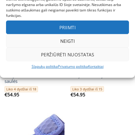
naršymo elgsena arba unikalūs ID šioje svetainėje. Nesutikimas arba
sutikimo atšaukimas gali neigiamai paveikti tam tikras funkcijas ir
funkcijas.
PRIIMTI
NEIGTI
35
36
37
38
35
36
37
PERŽIŪRĖTI NUOSTATAS
AKSESUARAI
AKSESUARAI
Slapukų politika
Privatumo politika
Kontaktai
REIMA Rantaan rinkinys
REIMA Rantaan turkio
Navy vaikams nuo vasaros
mėlynas rinkinys vaikams
saulės
Liko 4 dydžiai iš 18
Liko 3 dydžiai iš 15
€
54.95
€
54.95