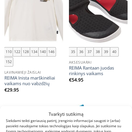
110
122
128
134
140
146
35
36
37
38
39
40
152
AKSESUARAI
REIMA Rantaan juodas
LAVINAMIEJI ŽAISLAI
rinkinys vaikams
REIMA Inista marškinėliai
€
54.95
vaikams nuo vabzdžių
€
29.95
Tvarkyti sutikimą
Siekdami teikti geriausią patirtį, įrenginio informacijai saugoti ir (arba)
pasiekti naudojame tokias technologijas kaip slapukus. Jei sutiksime su
šiomis technologijomis, galėsime apdoroti duomenis, tokius kaip