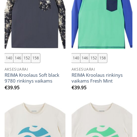
140
146
152
158
140
146
152
158
AKSESUARAI
AKSESUARAI
REIMA Kroolaus Soft black
REIMA Kroolaus rinkinys
9780 rinkinys vaikams
vaikams Fresh Mint
€
39.95
€
39.95