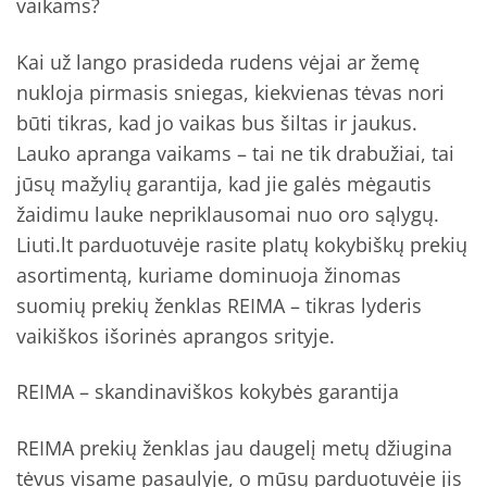
vaikams?
Kai už lango prasideda rudens vėjai ar žemę
nukloja pirmasis sniegas, kiekvienas tėvas nori
būti tikras, kad jo vaikas bus šiltas ir jaukus.
Lauko apranga vaikams – tai ne tik drabužiai, tai
jūsų mažylių garantija, kad jie galės mėgautis
žaidimu lauke nepriklausomai nuo oro sąlygų.
Liuti.lt parduotuvėje rasite platų kokybiškų prekių
asortimentą, kuriame dominuoja žinomas
suomių prekių ženklas REIMA – tikras lyderis
vaikiškos išorinės aprangos srityje.
REIMA – skandinaviškos kokybės garantija
REIMA prekių ženklas jau daugelį metų džiugina
tėvus visame pasaulyje, o mūsų parduotuvėje jis