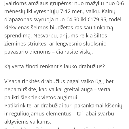
įvairioms amžiaus grupėms: nuo mažylių nuo 0-6
mėnesių iki vyresniųjų 7-12 metų vaikų. Kainų
diapazonas svyruoja nuo €4.50 iki €179.95, todėl
kiekvienas šeimos biudžetas ras sau tinkamą
sprendimą. Nesvarbu, ar jums reikia šiltos
žieminės striukės, ar lengvesnio sluoksnio
pavasario dienoms – čia rasite viską.
Ką verta žinoti renkantis lauko drabužius?
Visada rinkitės drabužius pagal vaiko ūgį, bet
nepamirškite, kad vaikai greitai auga – verta
palikti šiek tiek vietos augimui.
Patikrinkite, ar drabužiai turi pakankamai kišenių
ir reguliuojamus elementus – tai labai svarbu
aktyviems vaikams.