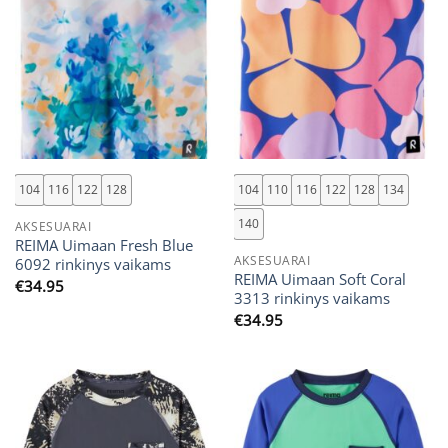
104
116
122
128
104
110
116
122
128
134
140
AKSESUARAI
REIMA Uimaan Fresh Blue
AKSESUARAI
6092 rinkinys vaikams
REIMA Uimaan Soft Coral
€
34.95
3313 rinkinys vaikams
€
34.95