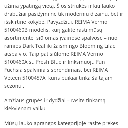
užima ypatingą vietą. Šios striukės ir kiti lauko
drabužiai pasižymi ne tik moderniu dizainu, bet ir
išskirtine kokybe. Pavyzdžiui, REIMA Vermo
5100460B modelis, kurį galite rasti mūsų
asortimente, siūlomas įvairiose spalvose – nuo
ramios Dark Teal iki žaismingo Blooming Lilac
atspalvio. Taip pat siūlome REIMA Vermo
5100460A su Fresh Blue ir linksmuoju Fun
Fuchsia spalviniais sprendimais, bei REIMA
Veteen 5100457A, kuris puikiai tinka šaltajam
sezonui.
Amžiaus grupės ir dydžiai – rasite tinkamą
kiekvienam vaikui
Mūsų lauko aprangos kategorijoje rasite prekes