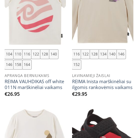
104
110
116
122
128
140
116
122
128
134
140
146
146
158
164
152
APRANGA BERNIUKAMS
LAVINAMIEJI ŽAISLAI
REIMA VAUHDIKAS off white
REIMA Inista marškinėliai su
011N marškinėliai vaikams
ilgomis rankovėmis vaikams
€
26.95
€
29.95