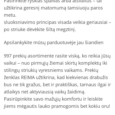
Pasirinkite ryškias spalvas arba atšvaitus – tai
užtikrina geresnį matomumą tamsiuoju paros
metu.
sluoksniavimo principas visada veikia geriausiai –
po striuke dėvėkite šiltą megztinį.
Apsilankykite mūsų parduotuvėje jau šiandien
997 prekių asortimente rasite viską, ko reikia jūsų
vaikui – nuo pirmųjų žiemai skirtų komplektų iki
stilingų striukių vyresniems vaikams. Prekių
ženklas REIMA užtikrina, kad kiekvienas drabužis
bus ne tik gražus, bet ir praktiškas, tarnaus ilgai ir
atlaikys net aktyviausią vaikų žaidimą.
Pasirūpinkite savo mažųjų komfortu ir leiskite
jiems mėgautis lauko pramogomis bet kokiu oru!