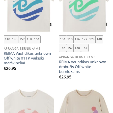
110
140
152
158
164
104
110
116
122
128
140
146
152
158
164
APRANGA BERNIUKAMS
REIMA Vauhdikas unknown
APRANGA BERNIUKAMS
Off white 011P vaikiški
REIMA Vauhdikas unknown
marškinėliai
drabužis Off white
€
26.95
berniukams
€
26.95