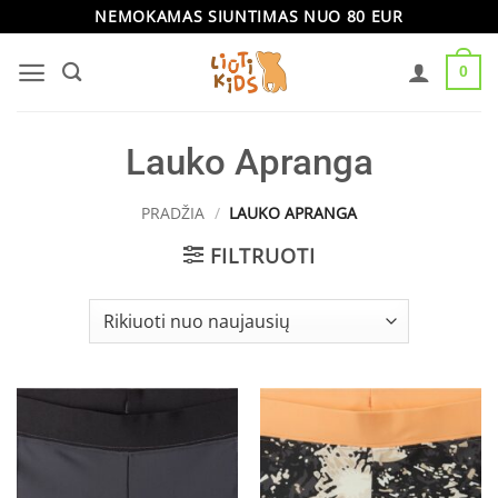
Skip
NEMOKAMAS SIUNTIMAS NUO 80 EUR
to
0
content
Lauko Apranga
PRADŽIA
/
LAUKO APRANGA
FILTRUOTI