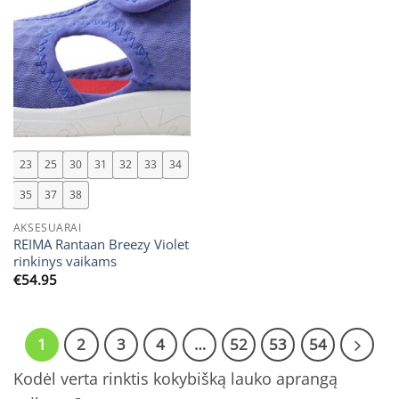
23
25
30
31
32
33
34
35
37
38
AKSESUARAI
REIMA Rantaan Breezy Violet
rinkinys vaikams
€
54.95
1
2
3
4
…
52
53
54
Kodėl verta rinktis kokybišką lauko aprangą