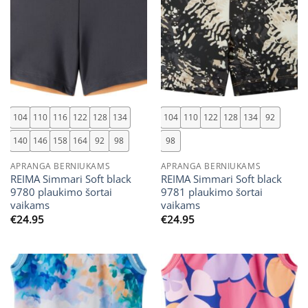
104
110
116
122
128
134
104
110
122
128
134
92
140
146
158
164
92
98
98
APRANGA BERNIUKAMS
APRANGA BERNIUKAMS
REIMA Simmari Soft black
REIMA Simmari Soft black
9780 plaukimo šortai
9781 plaukimo šortai
vaikams
vaikams
€
24.95
€
24.95