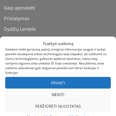
Kaip apmokėti
Pristatymas
Dydžių Lentelė
Prekių grąžinimas
Tvarkyti sutikimą
Siekdami teikti geriausią patirtį, įrenginio informacijai saugoti ir (arba)
Kontaktai
pasiekti naudojame tokias technologijas kaip slapukus. Jei sutiksime su
šiomis technologijomis, galėsime apdoroti duomenis, tokius kaip
Mūsų prekiniai ženklai
naršymo elgsena arba unikalūs ID šioje svetainėje. Nesutikimas arba
sutikimo atšaukimas gali neigiamai paveikti tam tikras funkcijas ir
Privatumo politika
funkcijas.
Slapukų politika (ES)
PRIIMTI
NEIGTI
BLOG’AS
PERŽIŪRĖTI NUOSTATAS
Kokius batus pirkti vaikui mokyklai rudenį 2026: 7