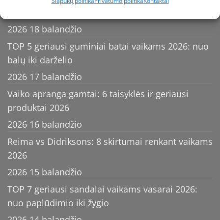
Slapukų politika
Privatumo politika
Kontaktai
patarimai ir geriausi modeliai
2026 18 balandžio
TOP 5 geriausi guminiai batai vaikams 2026: nuo
balų iki darželio
2026 17 balandžio
Vaiko apranga gamtai: 6 taisyklės ir geriausi
produktai 2026
2026 16 balandžio
Reima vs Didriksons: 8 skirtumai renkant vaikams
2026
2026 15 balandžio
TOP 7 geriausi sandalai vaikams vasarai 2026:
nuo paplūdimio iki žygio
2026 14 balandžio