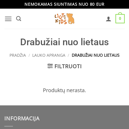
Skip
NEMOKAMAS SIUNTIMAS NUO 80 EUR
to
0
content
Drabužiai nuo lietaus
PRADŽIA
/
LAUKO APRANGA
/
DRABUŽIAI NUO LIETAUS
FILTRUOTI
Produktų nerasta.
INFORMACIJA