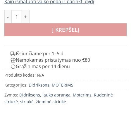
Kaip išmatuoti vaiko pėdą ir parinkti dydį
produkto kiekis: Didriksons moteriška pavasrinė striukė B
Į KREPŠELĮ
Išsiunčiame per 1–5 d.
Nemokamas pristatymas nuo €80
Grąžinimas per 14 dienų
Produkto kodas:
N/A
Kategorijos:
Didriksons
,
MOTERIMS
Žymos:
Didriksons
,
lauko apranga
,
Moterims
,
Rudeninė
striukė
,
striukė
,
žieminė striukė