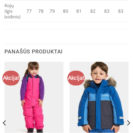
Kojų
ilgis
77
78
79
80
81
82
83
83
(vidinis)
PANAŠŪS PRODUKTAI
Akcija!
Akcija!