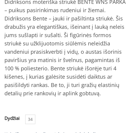
Didriksons moteriška striukė BENTE WNS PARKA
was:
is:
– puikus pasirinkimas rudeniui ir žiemai.
€279.00.
€245.52.
Didriksons Bente – jauki ir pašiltinta striukė. Šis
drabužis yra elegantiškas, išeinant į lauką neleis
jums sušlapti ir sušalti. Ši figūrinės formos
striukė su užklijuotomis siūlėmis neleidžia
vandeniui prasiskverbti į vidų, o austas išorinis
paviršius yra matinis ir švelnus, pagamintas iš
100 % poliesterio. Bente striukė išorėje turi 4
kišenes, į kurias galėsite susidėti daiktus ar
pasišildyti rankas. Be to, ji turi gražių elastinių
detalių prie rankovių ir aplink gobtuvą.
Dydžiai
34