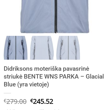
Didriksons moteriška pavasrinė
striukė BENTE WNS PARKA – Glacial
Blue (yra vietoje)
Original
Current
279.00
245.52
€
€
price
price