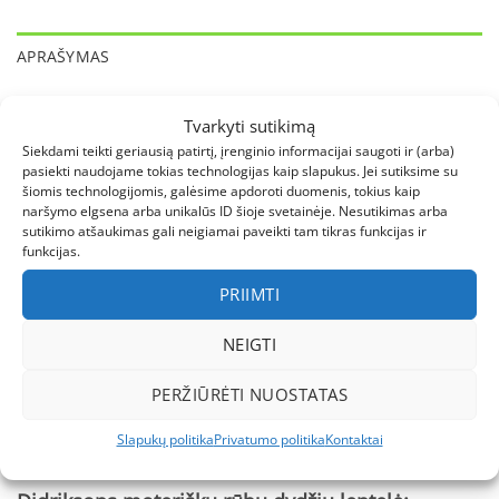
APRAŠYMAS
PAPILDOMA INFORMACIJA
Tvarkyti sutikimą
Siekdami teikti geriausią patirtį, įrenginio informacijai saugoti ir (arba)
ATSILIEPIMAI (0)
pasiekti naudojame tokias technologijas kaip slapukus. Jei sutiksime su
šiomis technologijomis, galėsime apdoroti duomenis, tokius kaip
Didriksons moteriškos pašiltintos vandeniui
naršymo elgsena arba unikalūs ID šioje svetainėje. Nesutikimas arba
sutikimo atšaukimas gali neigiamai paveikti tam tikras funkcijas ir
atsparios striukės savybės:
funkcijas.
PRIIMTI
Atsparumas drėgmei: 10,000mm
Kvėpavimas: 4,000 g/m²/24h
NEIGTI
Pašiltinimas: 120 g/m²
PERŽIŪRĖTI NUOSTATAS
Slapukų politika
Privatumo politika
Kontaktai
Kaip pasirinti tinkamą dydį?