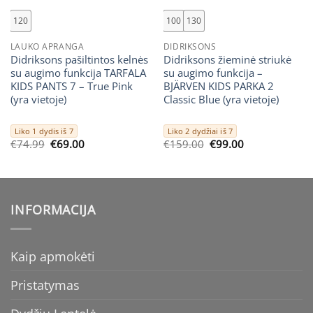
120
100
130
LAUKO APRANGA
DIDRIKSONS
Didriksons pašiltintos kelnės
Didriksons žieminė striukė
su augimo funkcija TARFALA
su augimo funkcija –
KIDS PANTS 7 – True Pink
BJÄRVEN KIDS PARKA 2
(yra vietoje)
Classic Blue (yra vietoje)
Liko 1 dydis iš 7
Liko 2 dydžiai iš 7
Original
Current
Original
Current
€
74.99
€
69.00
€
159.00
€
99.00
price
price
price
price
was:
is:
was:
is:
€74.99.
€69.00.
€159.00.
€99.00.
INFORMACIJA
Kaip apmokėti
Pristatymas