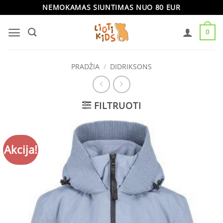
Skip
NEMOKAMAS SIUNTIMAS NUO 80 EUR
to
0
content
PRADŽIA
/
DIDRIKSONS
FILTRUOTI
Akcija!