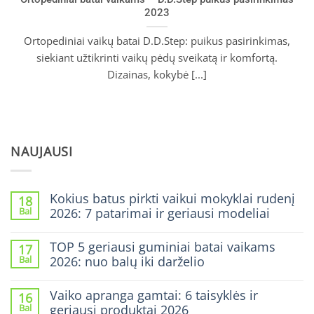
2023
Ortopediniai vaikų batai D.D.Step: puikus pasirinkimas,
siekiant užtikrinti vaikų pėdų sveikatą ir komfortą.
Dizainas, kokybė [...]
NAUJAUSI
Kokius batus pirkti vaikui mokyklai rudenį
18
Bal
2026: 7 patarimai ir geriausi modeliai
0
komentarų
TOP 5 geriausi guminiai batai vaikams
17
įraše
Bal
2026: nuo balų iki darželio
Kokius
batus
0
pirkti
komentarų
vaikui
Vaiko apranga gamtai: 6 taisyklės ir
16
įraše
mokyklai
Bal
geriausi produktai 2026
TOP
rudenį