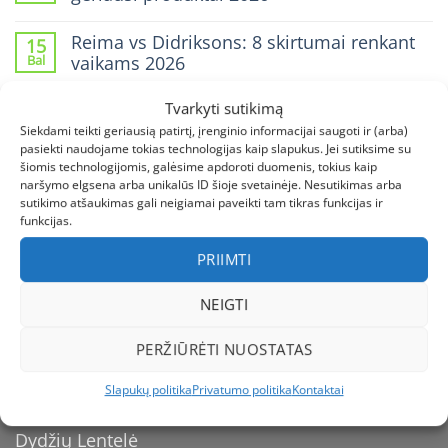
5
2026:
0
geriausi
7
komentarų
guminiai
Reima vs Didriksons: 8 skirtumai renkant
15
patarimai
įraše
batai
ir
Bal
vaikams 2026
Vaiko
vaikams
geriausi
apranga
2026:
0
modeliai
gamtai:
nuo
komentarų
6
Tvarkyti sutikimą
TOP 7 geriausi sandalai vaikams vasarai
14
balų
įraše
taisyklės
iki
Bal
2026: nuo paplūdimio iki žygio
Reima
Siekdami teikti geriausią patirtį, įrenginio informacijai saugoti ir (arba)
ir
darželio
vs
pasiekti naudojame tokias technologijas kaip slapukus. Jei sutiksime su
geriausi
0
Didriksons:
produktai
šiomis technologijomis, galėsime apdoroti duomenis, tokius kaip
komentarų
8
2026
įraše
naršymo elgsena arba unikalūs ID šioje svetainėje. Nesutikimas arba
skirtumai
TOP
sutikimo atšaukimas gali neigiamai paveikti tam tikras funkcijas ir
renkant
7
vaikams
funkcijas.
geriausi
2026
sandalai
PRIIMTI
vaikams
vasarai
INFORMACIJA
2026:
NEIGTI
nuo
paplūdimio
iki
PERŽIŪRĖTI NUOSTATAS
žygio
Kaip apmokėti
Slapukų politika
Privatumo politika
Kontaktai
Pristatymas
Dydžių Lentelė