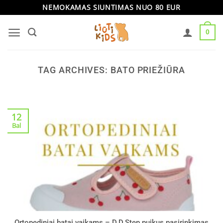
Skip
NEMOKAMAS SIUNTIMAS NUO 80 EUR
to
0
content
TAG ARCHIVES:
BATO PRIEŽIŪRA
12
Bal
Ortopediniai batai vaikams – D.D.Step puikus pasirinkimas