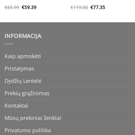
Original
Current
Original
Current
€
65.99
€
59.39
€
119.00
€
77.35
price
price
price
price
was:
is:
was:
is:
€65.99.
€59.39.
€119.00.
€77.35.
INFORMACIJA
Kaip apmokėti
Pristatymas
Dydžių Lentelė
Prekių grąžinimas
Kontaktai
Mūsų prekiniai ženklai
Privatumo politika