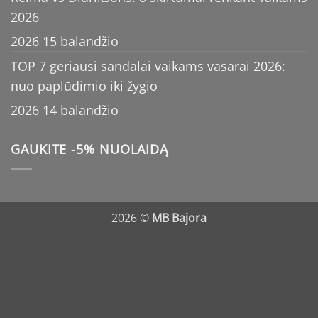
2026
2026 15 balandžio
TOP 7 geriausi sandalai vaikams vasarai 2026:
nuo paplūdimio iki žygio
2026 14 balandžio
GAUKITE -5% NUOLAIDĄ
2026 ©
MB Bajora