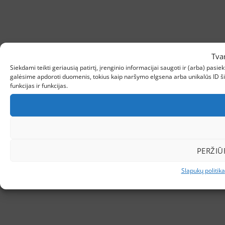
Tva
Siekdami teikti geriausią patirtį, įrenginio informacijai saugoti ir (arba) pas
galėsime apdoroti duomenis, tokius kaip naršymo elgsena arba unikalūs ID šio
funkcijas ir funkcijas.
PERŽIŪ
Slapukų politika