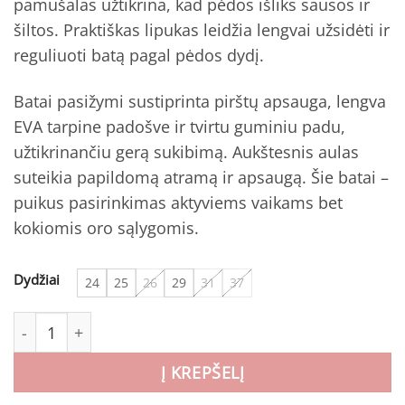
pamušalas užtikrina, kad pėdos išliks sausos ir
šiltos. Praktiškas lipukas leidžia lengvai užsidėti ir
reguliuoti batą pagal pėdos dydį.
Batai pasižymi sustiprinta pirštų apsauga, lengva
EVA tarpine padošve ir tvirtu guminiu padu,
užtikrinančiu gerą sukibimą. Aukštesnis aulas
suteikia papildomą atramą ir apsaugą. Šie batai –
puikus pasirinkimas aktyviems vaikams bet
kokiomis oro sąlygomis.
Dydžiai
24
25
26
29
31
37
produkto kiekis: Viking žieminiai batai vaikams Equip Wa
Į KREPŠELĮ