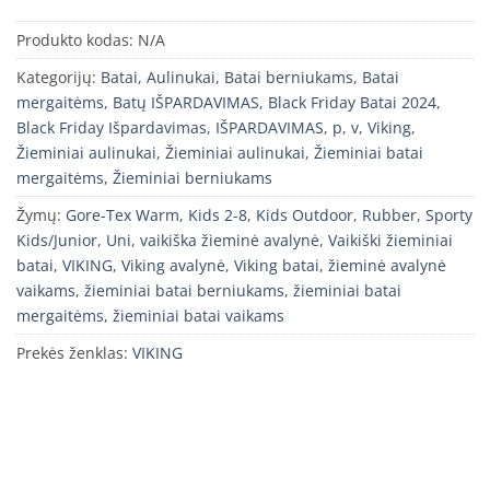
Produkto kodas:
N/A
Kategorijų:
Batai
,
Aulinukai
,
Batai berniukams
,
Batai
mergaitėms
,
Batų IŠPARDAVIMAS
,
Black Friday Batai 2024
,
Black Friday Išpardavimas
,
IŠPARDAVIMAS
,
p
,
v
,
Viking
,
Žieminiai aulinukai
,
Žieminiai aulinukai
,
Žieminiai batai
mergaitėms
,
Žieminiai berniukams
Žymų:
Gore-Tex Warm
,
Kids 2-8
,
Kids Outdoor
,
Rubber
,
Sporty
Kids/Junior
,
Uni
,
vaikiška žieminė avalynė
,
Vaikiški žieminiai
batai
,
VIKING
,
Viking avalynė
,
Viking batai
,
žieminė avalynė
vaikams
,
žieminiai batai berniukams
,
žieminiai batai
mergaitėms
,
žieminiai batai vaikams
Prekės ženklas:
VIKING