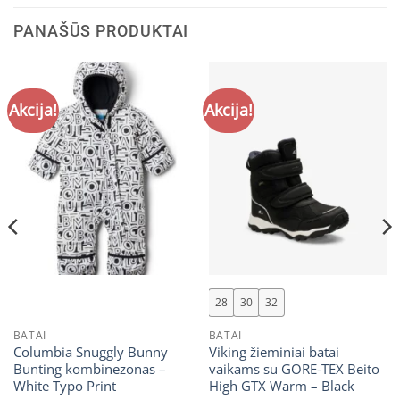
PANAŠŪS PRODUKTAI
Akcija!
Akcija!
28
30
32
BATAI
BATAI
Columbia Snuggly Bunny
Viking žieminiai batai
Bunting kombinezonas –
vaikams su GORE-TEX Beito
White Typo Print
High GTX Warm – Black