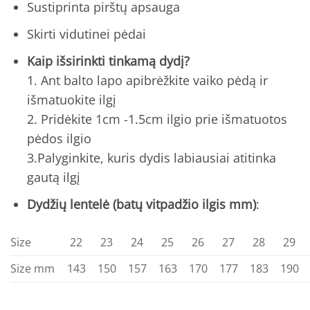
Sustiprinta pirštų apsauga
Skirti vidutinei pėdai
Kaip išsirinkti tinkamą dydį?
1. Ant balto lapo apibrėžkite vaiko pėdą ir
išmatuokite ilgį
2. Pridėkite 1cm -1.5cm ilgio prie išmatuotos
pėdos ilgio
3.Palyginkite, kuris dydis labiausiai atitinka
gautą ilgį
Dydžių lentelė (batų vitpadžio ilgis mm)
:
Size
22
23
24
25
26
27
28
29
Size mm
143
150
157
163
170
177
183
190