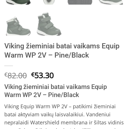
Viking žieminiai batai vaikams Equip
Warm WP 2V – Pine/Black
Original
Current
82.00
53.30
€
€
price
price
Viking žieminiai batai vaikams Equip
was:
is:
Warm WP 2V – Pine/Black
€82.00.
€53.30.
Viking Equip Warm WP 2V – patikimi žieminiai
batai aktyviam vaikų laisvalaikiui. Vandeniui
nepralaidi Watershield membrana ir šiltas vidinis