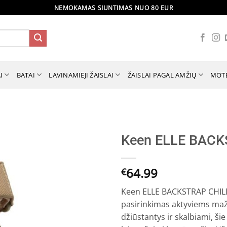
NEMOKAMAS SIUNTIMAS NUO 80 EUR
I
BATAI
LAVINAMIEJI ŽAISLAI
ŽAISLAI PAGAL AMŽIŲ
MOT
Keen ELLE BACK
64.99
€
Keen ELLE BACKSTRAP CHILD
pasirinkimas aktyviems mažy
džiūstantys ir skalbiami, ši