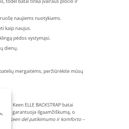
, todėl batai tinka įvairaus pločio ir
asiruošę naujiems nuotykiams.
yti kaip naujus.
yklingą pėdos vystymąsi.
ių dienų.
rų batelių mergaitėms, peržiūrėkite mūsų
kokybės. Keen ELLE BACKSTRAP batai
ON guma garantuoja ilgaamžiškumą, o
s,
kasi Keen dėl patikimumo ir komforto –