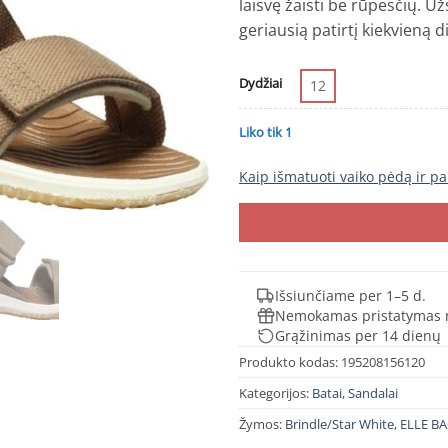
laisvę žaisti be rūpesčių. Už
geriausią patirtį kiekvieną d
Dydžiai
12
Liko tik 1
Kaip išmatuoti vaiko pėdą ir pa
Išsiunčiame per 1–5 d.
Nemokamas pristatymas 
Grąžinimas per 14 dienų
Produkto kodas:
195208156120
Kategorijos:
Batai
,
Sandalai
Žymos:
Brindle/Star White
,
ELLE B