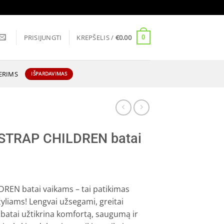
PRISIJUNGTI
KREPŠELIS /
€
0.00
0
ERIMS
IŠPARDAVIMAS
STRAP CHILDREN batai
REN batai vaikams – tai patikimas
liams! Lengvai užsegami, greitai
e batai užtikrina komfortą, saugumą ir