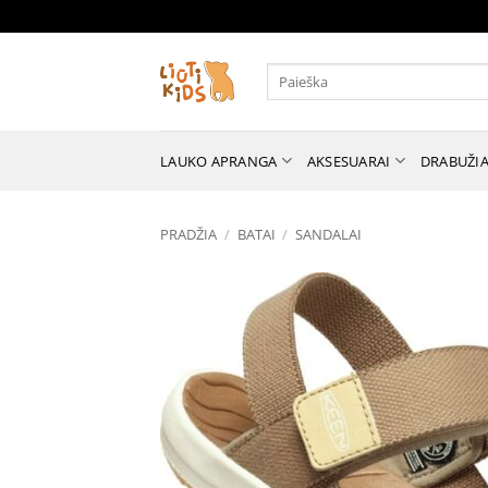
Skip
to
content
Ieškoti:
LAUKO APRANGA
AKSESUARAI
DRABUŽIA
PRADŽIA
/
BATAI
/
SANDALAI