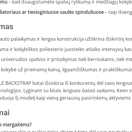
žimu
– kad išsaugotumėte spalvų ryškumą ir medžiagų kokyb
atoriaus ar tiesioginiuose saulės spinduliuose
– taip išven
nimas
auto palaikymas ir lengva konstrukcija užtikrina išskirtinį k
a ir kokybiškos poliesterio juostelės atlaiko intensyvų ka
, universalios spalvos ir pritaikymas tiek berniukams, tiek m
a kokybė už prieinamą kainą, ilgaamžiškumas ir praktiškuma
E BACKSTRAP batai išsiskiria iš konkurentų dėl savo lengv
nologijos. Lyginant su kitais
lengvais batais vaikams
, Keen 
duoja šį modelį kaip vieną geriausių pasirinkimų aktyviems
mai
iek mergaitėms?