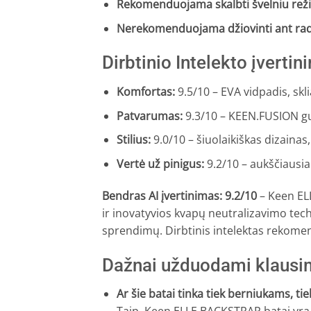
Rekomenduojama skalbti švelniu re
Nerekomenduojama džiovinti ant radi
Dirbtinio Intelekto įverti
Komfortas:
9.5/10 – EVA vidpadis, skli
Patvarumas:
9.3/10 – KEEN.FUSION gum
Stilius:
9.0/10 – šiuolaikiškas dizainas
Vertė už pinigus:
9.2/10 – aukščiausi
Bendras AI įvertinimas: 9.2/10
– Keen ELL
ir inovatyvios kvapų neutralizavimo tech
sprendimų. Dirbtinis intelektas rekomen
Dažnai užduodami klausi
Ar šie batai tinka tiek berniukams, t