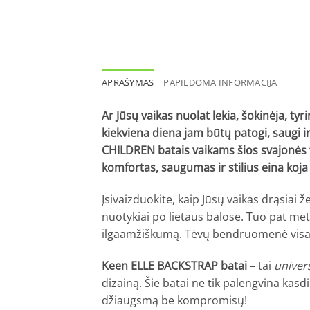
APRAŠYMAS
PAPILDOMA INFORMACIJA
Ar Jūsų vaikas nuolat lekia, šokinėja, ty
kiekviena diena jam būtų patogi, saugi 
CHILDREN batais vaikams šios svajonės 
komfortas, saugumas ir stilius eina koja
Įsivaizduokite, kaip Jūsų vaikas drąsiai 
nuotykiai po lietaus balose. Tuo pat metu
ilgaamžiškumą. Tėvų bendruomenė visame
Keen ELLE BACKSTRAP batai
– tai
univer
dizainą. Šie batai ne tik palengvina kasd
džiaugsmą be kompromisų!