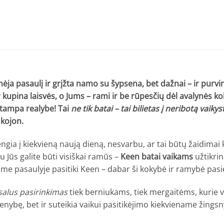
rinėja pasaulį ir grįžta namo su šypsena, bet dažnai – ir purv
ir kupina laisvės, o Jums – rami ir be rūpesčių dėl avalynė
tampa realybe! Tai
ne tik batai – tai bilietas į neribotą vaik
 kojon.
žengia į kiekvieną naują dieną, nesvarbu, ar tai būtų žaidimai
 Jūs galite būti visiškai ramūs –
Keen batai vaikams
užtikri
 pasaulyje pasitiki Keen – dabar ši kokybė ir ramybė pasie
salus pasirinkimas
tiek berniukams, tiek mergaitėms, kurie ve
ienybę, bet ir suteikia vaikui pasitikėjimo kiekviename žingsny