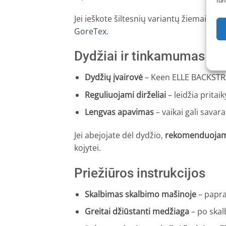
fun
Jei ieškote šiltesnių variantų žiemai, 
GoreTex
.
Dydžiai ir tinkamumas
Dydžių įvairovė
– Keen ELLE BACKSTRAP
Reguliuojami dirželiai
– leidžia pritai
Lengvas apavimas
– vaikai gali savar
Jei abejojate dėl dydžio,
rekomenduojame 
kojytei.
Priežiūros instrukcijos
Skalbimas skalbimo mašinoje
– papras
Greitai džiūstanti medžiaga
– po skalb