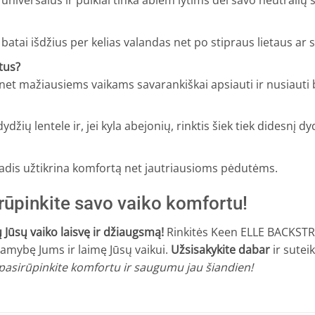
niversalūs ir puikiai tinka abiem lytims dėl savo neutralių s
 batai išdžius per kelias valandas net po stipraus lietaus ar 
tus?
a net mažiausiems vaikams savarankiškai apsiauti ir nusiauti 
 lentele ir, jei kyla abejonių, rinktis šiek tiek didesnį dyd
adis užtikrina komfortą net jautriausioms pėdutėms.
irūpinkite savo vaiko komfortu!
 Jūsų vaiko laisvę ir džiaugsmą!
Rinkitės Keen ELLE BACKSTRA
 ramybę Jums ir laimę Jūsų vaikui.
Užsisakykite dabar
ir suteik
– pasirūpinkite komfortu ir saugumu jau šiandien!