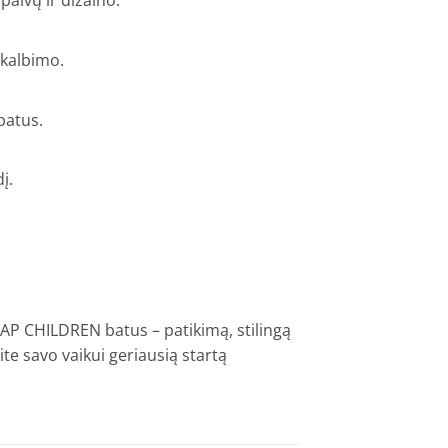
palvų ir dizaino.
skalbimo.
batus.
į.
P CHILDREN batus – patikimą, stilingą
ite savo vaikui geriausią startą