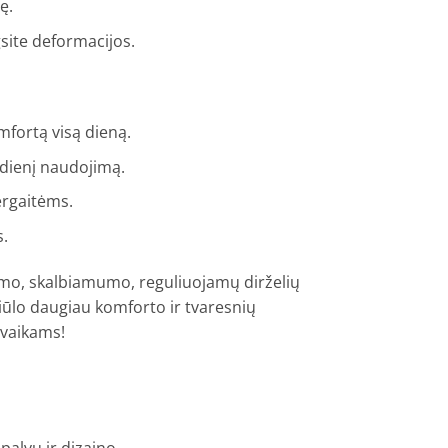
ę.
gsite deformacijos.
omfortą visą dieną.
sdienį naudojimą.
ergaitėms.
s.
umo, skalbiamumo, reguliuojamų dirželių
siūlo daugiau komforto ir tvaresnių
 vaikams!