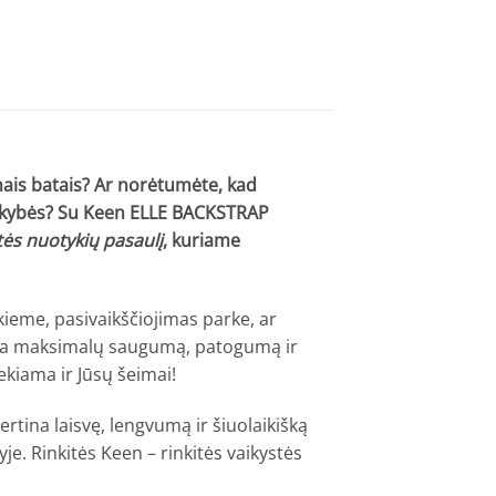
inais batais? Ar norėtumėte, kad
s kokybės? Su Keen ELLE BACKSTRAP
ystės nuotykių pasaulį
, kuriame
 kieme, pasivaikščiojimas parke, ar
na maksimalų saugumą, patogumą ir
kiama ir Jūsų šeimai!
rtina laisvę, lengvumą ir šiuolaikišką
je. Rinkitės Keen – rinkitės vaikystės