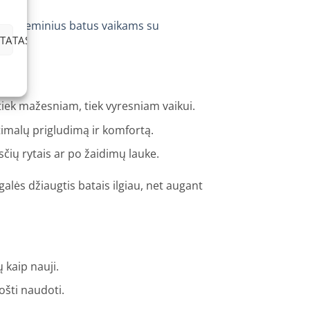
rba
žieminius batus vaikams su
TATAS
tiek mažesniam, tiek vyresniam vaikui.
ptimalų prigludimą ir komfortą.
sčių rytais ar po žaidimų lauke.
 galės džiaugtis batais ilgiau, net augant
 kaip nauji.
ošti naudoti.