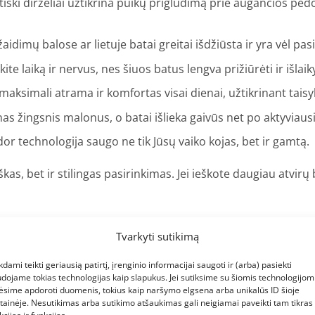
iški dirželiai užtikrina puikų prigludimą prie augančios pėdos
žaidimų balose ar lietuje batai greitai išdžiūsta ir yra vėl p
ite laiką ir nervus, nes šiuos batus lengva prižiūrėti ir išlaik
maksimali atrama ir komfortas visai dienai, užtikrinant tais
nas žingsnis malonus, o batai išlieka gaivūs net po aktyviaus
or technologija saugo ne tik Jūsų vaiko kojas, bet ir gamtą.
iškas, bet ir stilingas pasirinkimas. Jei ieškote daugiau atvi
Tvarkyti sutikimą
las, žinomas dėl inovatyvių sprendimų ir nepriekaištingos 
kdami teikti geriausią patirtį, įrenginio informacijai saugoti ir (arba) pasiekti
s aktyviausius nuotykius. Poliesterio juostelės ir KEEN.FUSI
dojame tokias technologijas kaip slapukus. Jei sutiksime su šiomis technologijomi
iekviename žingsnyje.
Tūkstančiai šeimų visame pasaulyje ren
ėsime apdoroti duomenis, tokius kaip naršymo elgsena arba unikalūs ID šioje
tainėje. Nesutikimas arba sutikimo atšaukimas gali neigiamai paveikti tam tikras
!