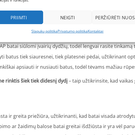
kcijas ir funkcijas.
rekomenduojame
batus su dirbtiniu kailio pamušalu vaikams
a
PRIIMTI
NEIGTI
PERŽIŪRĖTI NUOS
Slapukų politika
Privatumo politika
Kontaktai
 batai siūlomi įvairių dydžių, todėl lengvai rasite tinkamą 
kyti batus tiek siauresnei, tiek platesnei pėdai, užtikrinant o
ankiškai apsiauti ir nusiauti batus, todėl tėvams mažiau rūpe
rinktis šiek tiek didesnį dydį
– taip užtikrinsite, kad vaikas
ta ir greita priežiūra, užtikrinanti, kad batai visada atrodytų
imo ar žaidimų balose batai greitai išdžiūsta ir yra vėl paru