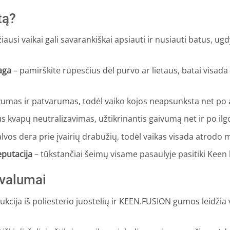
tą?
ausi vaikai gali savarankiškai apsiauti ir nusiauti batus, u
aga
– pamirškite rūpesčius dėl purvo ar lietaus, batai visada
umas ir patvarumas, todėl vaiko kojos neapsunksta net po 
s kvapų neutralizavimas, užtikrinantis gaivumą net ir po ilg
alvos dera prie įvairių drabužių, todėl vaikas visada atrodo 
eputacija
– tūkstančiai šeimų visame pasaulyje pasitiki Keen
ivalumai
ukcija iš poliesterio juostelių ir KEEN.FUSION gumos leidžia 