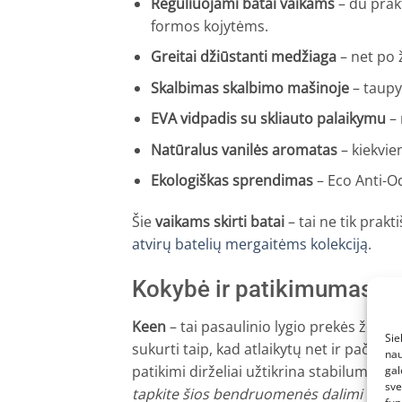
Reguliuojami batai vaikams
– du prakt
formos kojytėms.
Greitai džiūstanti medžiaga
– net po 
Skalbimas skalbimo mašinoje
– taupyk
EVA vidpadis su skliauto palaikymu
– 
Natūralus vanilės aromatas
– kiekvie
Ekologiškas sprendimas
– Eco Anti-Od
Šie
vaikams skirti batai
– tai ne tik prakt
atvirų batelių mergaitėms kolekciją
.
Kokybė ir patikimumas
Keen
– tai pasaulinio lygio prekės ženk
Sie
sukurti taip, kad atlaikytų net ir pačiu
nau
patikimi dirželiai užtikrina stabilumą k
gal
sve
tapkite šios bendruomenės dalimi ir Jūs