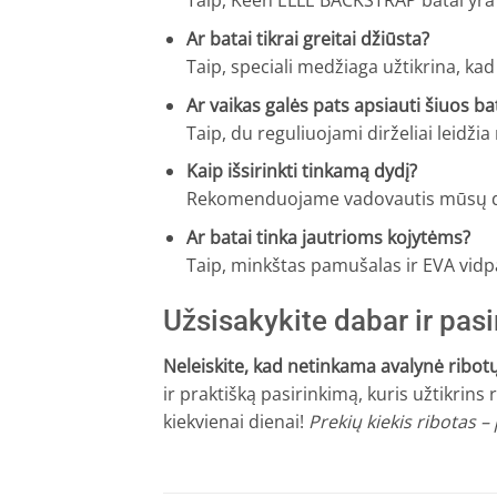
Taip, Keen ELLE BACKSTRAP batai yra u
Ar batai tikrai greitai džiūsta?
Taip, speciali medžiaga užtikrina, kad
Ar vaikas galės pats apsiauti šiuos ba
Taip, du reguliuojami dirželiai leidži
Kaip išsirinkti tinkamą dydį?
Rekomenduojame vadovautis mūsų dydžių
Ar batai tinka jautrioms kojytėms?
Taip, minkštas pamušalas ir EVA vidp
Užsisakykite dabar ir pas
Neleiskite, kad netinkama avalynė ribotų
ir praktišką pasirinkimą, kuris užtikrins
kiekvienai dienai!
Prekių kiekis ribotas 