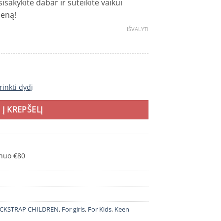
sisakykite dabar ir suteikite vaikui
ieną!
IŠVALYTI
rinkti dydį
Į KREPŠELĮ
nuo €80
ACKSTRAP CHILDREN
,
For girls
,
For Kids
,
Keen