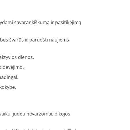
gdydami savarankiškumą ir pasitikėjimą
 bus švarūs ir paruošti naujiems
aktyvios dienos.
o dėvėjimo.
madingai.
 kokybe.
vaikui judėti nevaržomai, o kojos