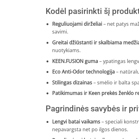
Kodėl pasirinkti šį produk
Reguliuojami dirželiai
– net patys maži
savimi.
Greitai džiūstanti ir skalbiama medži
nuotykiams.
KEEN.FUSION guma
– ypatingas lengv
Eco Anti-Odor technologija
– natūralu
Stilingas dizainas
– smėlio ir balta sp
Patikimumas ir Keen prekės ženklo r
Pagrindinės savybės ir pr
Lengvi batai vaikams
– speciali konstr
nepavargsta net po ilgos dienos.