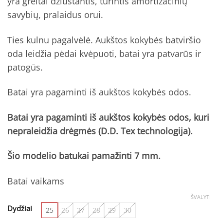
yra greitai džiūstantis, turintis amortizacinių
savybių, pralaidus orui.
Ties kulnu pagalvėlė. Aukštos kokybės batviršio
oda leidžia pėdai kvėpuoti, batai yra patvarūs ir
patogūs.
Batai yra pagaminti iš aukštos kokybės odos.
Batai yra pagaminti iš aukštos kokybės odos, kuri
nepraleidžia drėgmės (D.D. Tex technologija).
Šio modelio batukai pamažinti 7 mm.
Batai vaikams
IŠVALYTI
Dydžiai
25
26
27
28
29
30