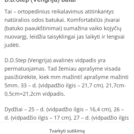
Tai – ortopedinius reikalavimus atitinkantys
natūralios odos batukai. Komfortabilūs įtvarai
(batuko paaukštinimai) sumažina vaiko kojyčių
nuovargį, leidžia taisyklingai jas laikyti ir lengvai
judėti.
D.D.Step (Vengrija) avalinės vidpadis yra
permatuojamas. Tad žemiau aprašyme visada
pasižiūrėkite, kiek mm mažinti! aprašyme mažinti
5mm. 33 – d. (vidpadžio ilgis – 21,7 cm). 21,7cm-
0,5cm=21,2cm vidpadis.
Dydžiai – 25 – d. (vidpadžio ilgis – 16,4 cm), 26 –
d. (vidpadžio ilgis – 17 cm), 27 – d. (vidpadžio ilgis
– 17,7 cm), 28 – d. (vidpadžio ilgis – 18,3 cm),
Tvarkyti sutikimą