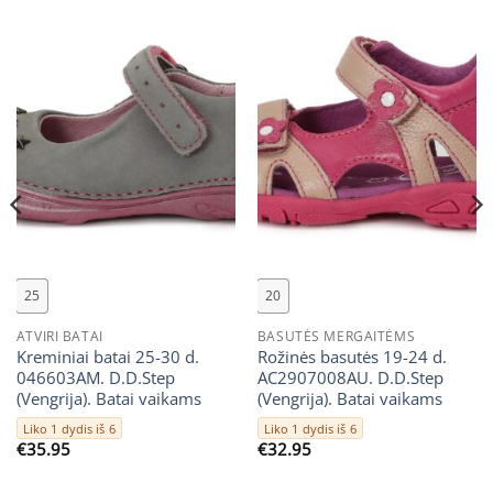
25
20
ATVIRI BATAI
BASUTĖS MERGAITĖMS
Kreminiai batai 25-30 d.
Rožinės basutės 19-24 d.
046603AM. D.D.Step
AC2907008AU. D.D.Step
(Vengrija). Batai vaikams
(Vengrija). Batai vaikams
Liko 1 dydis iš 6
Liko 1 dydis iš 6
€
35.95
€
32.95