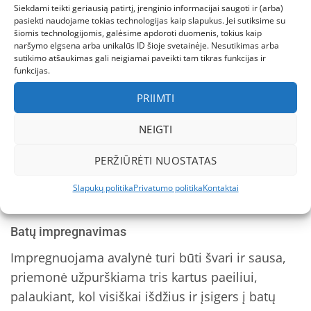
W063829M-WOOL-29, 30 – d. (vidpadžio ilgis –
Siekdami teikti geriausią patirtį, įrenginio informacijai saugoti ir (arba)
19,7 cm)
pasiekti naudojame tokias technologijas kaip slapukus. Jei sutiksime su
šiomis technologijomis, galėsime apdoroti duomenis, tokius kaip
naršymo elgsena arba unikalūs ID šioje svetainėje. Nesutikimas arba
Daugiau D.D.Step batuku gali rasti paspaudę
šią
sutikimo atšaukimas gali neigiamai paveikti tam tikras funkcijas ir
funkcijas.
nuorodą.
PRIIMTI
Batų priežiūra
NEIGTI
Nuo bato priežiūros priklauso avalynės išvaizda ir
tarnavimo laikas. Laikantis kelių paprastų
PERŽIŪRĖTI NUOSTATAS
taisyklių, galima savo batus išlaikyti gražius ir
Slapukų politika
Privatumo politika
Kontaktai
puikios būklės ilgą laiką.
Batų impregnavimas
Impregnuojama avalynė turi būti švari ir sausa,
priemonė užpurškiama tris kartus paeiliui,
palaukiant, kol visiškai išdžius ir įsigers į batų