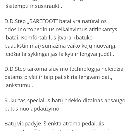
išsitempti ir susitraukti.
D.D.Step „BAREFOOT“ batai yra
natūralios
odos ir
ortopedinius reikalavimus atitinkantys
batai. Komfortabilūs įtvarai (batuko
paaukštinimai) sumažina vaiko kojų nuovargį,
leidžia taisyklingai jas laikyti ir lengvai judėti.
D.D.Step taikoma siuvimo technologija neleidžia
batams plyšti ir taip pat skirta lengvam batų
lankstumui.
Sukurtas specialus batų priekio dizainas apsaugo
batus nuo apdaužymo.
Batų vidpadyje išlenkta atrama pėdai. Jis