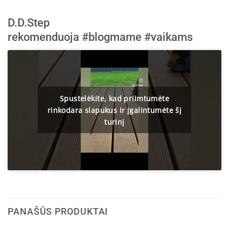
D.D.Step
rekomenduoja
#blogmame
#vaikams
Spustelėkite, kad priimtumėte
rinkodara slapukus ir įgalintumėte šį
turinį
PANAŠŪS PRODUKTAI