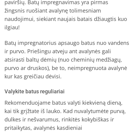
paviršių. Batų impregnavimas yra pirmas
žingsnis ruošiant avalynę tolimesniam
naudojimui, siekiant naujais batais džiaugtis kuo
ilgiau!
Batų impregnatorius apsaugo batus nuo vandens
ir purvo. Priešingu atveju ant avalynės gali
atsirasti baltų dėmių (nuo cheminių medžiagų,
purvo ar druskos), be to, neimpregnuota avalynė
kur kas greičiau dėvisi.
Valykite batus reguliariai
Rekomenduojame batus valyti kiekvieną dieną,
kai tik grįžtate iš lauko. Kad nuvalytumėte purvą,
dulkes ir nešvarumus, rinkitės kokybiškas ir
pritaikytas, avalynės kasdieniai