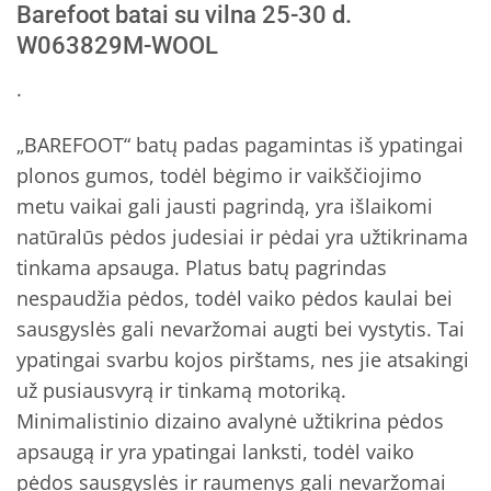
Barefoot batai su vilna 25-30 d.
įvertinimų:
)
W063829M-WOOL
.
„BAREFOOT“
batų padas pagamintas iš ypatingai
plonos gumos, todėl bėgimo ir vaikščiojimo
metu vaikai gali jausti pagrindą, yra išlaikomi
natūralūs pėdos judesiai ir pėdai yra užtikrinama
tinkama apsauga.
Platus batų pagrindas
nespaudžia pėdos, todėl vaiko pėdos kaulai bei
sausgyslės gali nevaržomai augti bei vystytis. Tai
ypatingai svarbu kojos pirštams, nes jie atsakingi
už pusiausvyrą ir tinkamą motoriką.
Minimalistinio dizaino avalynė užtikrina pėdos
apsaugą ir yra ypatingai lanksti, todėl vaiko
pėdos sausgyslės ir raumenys gali nevaržomai