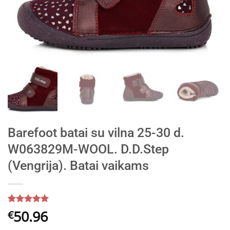
Barefoot batai su vilna 25-30 d.
W063829M-WOOL. D.D.Step
(Vengrija). Batai vaikams
Įvertinimas:
5
50.96
€
5
iš 5
(viso