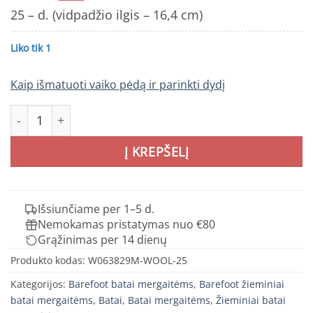
25 – d. (vidpadžio ilgis – 16,4 cm)
Liko tik 1
Kaip išmatuoti vaiko pėdą ir parinkti dydį
produkto kiekis: Barefoot batai su vilna 25-30 d. W06382
Į KREPŠELĮ
Išsiunčiame per 1–5 d.
Nemokamas pristatymas nuo €80
Grąžinimas per 14 dienų
Produkto kodas:
W063829M-WOOL-25
Kategorijos:
Barefoot batai mergaitėms
,
Barefoot žieminiai
batai mergaitėms
,
Batai
,
Batai mergaitėms
,
Žieminiai batai