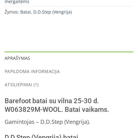
mergaitėms
Žymos:
Batai
,
D.D.Step (Vengrija)
APRAŠYMAS
PAPILDOMA INFORMACIJA
ATSILIEPIMAI (1)
Barefoot batai su vilna 25-30 d.
W063829M-WOOL. Batai vaikams.
Gamintojas – D.D.Step (Vengrija).
D.D.Step (Vengrija) batai