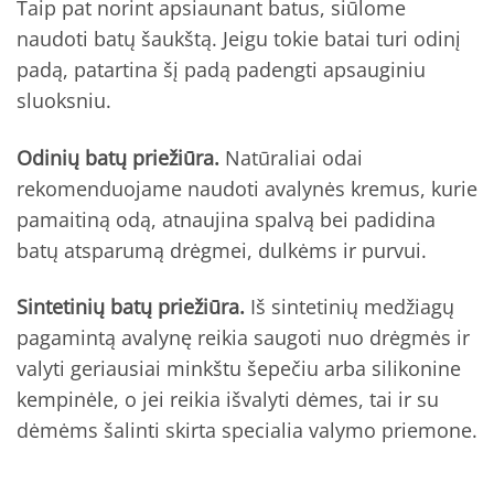
Taip pat norint apsiaunant batus, siūlome
naudoti batų šaukštą. Jeigu tokie batai turi odinį
padą, patartina šį padą padengti apsauginiu
sluoksniu.
Odinių batų priežiūra.
Natūraliai odai
rekomenduojame naudoti avalynės kremus, kurie
pamaitiną odą, atnaujina spalvą bei padidina
batų atsparumą drėgmei, dulkėms ir purvui.
Sintetinių batų priežiūra.
Iš sintetinių medžiagų
pagamintą avalynę reikia saugoti nuo drėgmės ir
valyti geriausiai minkštu šepečiu arba silikonine
kempinėle, o jei reikia išvalyti dėmes, tai ir su
dėmėms šalinti skirta specialia valymo priemone.