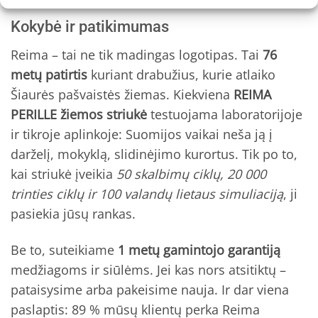
Kokybė ir patikimumas
Reima – tai ne tik madingas logotipas. Tai
76
metų patirtis
kuriant drabužius, kurie atlaiko
Šiaurės pašvaistės žiemas. Kiekviena
REIMA
PERILLE žiemos striukė
testuojama laboratorijoje
ir tikroje aplinkoje: Suomijos vaikai neša ją į
darželį, mokyklą, slidinėjimo kurortus. Tik po to,
kai striukė įveikia
50 skalbimų ciklų, 20 000
trinties ciklų ir 100 valandų lietaus simuliaciją
, ji
pasiekia jūsų rankas.
Be to, suteikiame
1 metų gamintojo garantiją
medžiagoms ir siūlėms. Jei kas nors atsitiktų –
pataisysime arba pakeisime nauja. Ir dar viena
paslaptis: 89 % mūsų klientų perka Reima