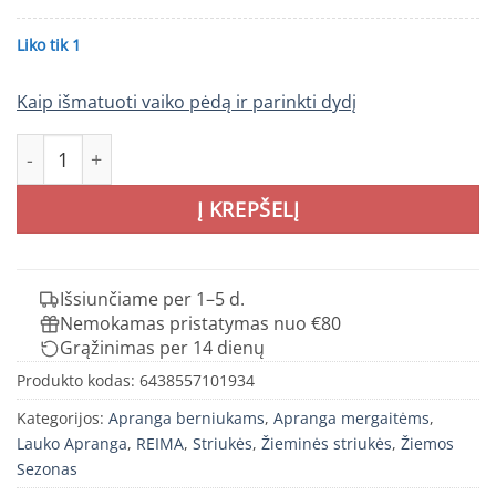
Liko tik 1
Kaip išmatuoti vaiko pėdą ir parinkti dydį
produkto kiekis: REIMA PERILLE vaikiška žieminė striukė
Į KREPŠELĮ
Išsiunčiame per 1–5 d.
Nemokamas pristatymas nuo €80
Grąžinimas per 14 dienų
Produkto kodas:
6438557101934
Kategorijos:
Apranga berniukams
,
Apranga mergaitėms
,
Lauko Apranga
,
REIMA
,
Striukės
,
Žieminės striukės
,
Žiemos
Sezonas