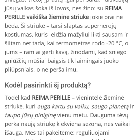
jūsų vaikas šoka iš lovos, nes žino: su
REIMA
PERILLE vaikiška žiemine striuke
jokie orai ne
bėda. Ši striukė – tarsi slaptas superherojų
kostiumas, kuris leidžia mažyliui likti sausam ir
šiltam net tada, kai termometras rodo -20 °C, o
jums – ramiai gerti kavą, žinodami, kad sniego
gniūžčių mūšiai baigsis tik laimingais juoko
pliūpsniais, o ne peršalimu.
Kodėl pasirinkti šį produktą?
Todėl kad
REIMA PERILLE
– vienintelė žieminė
striukė, kuri
auga kartu su vaiku
,
saugo planetą
ir
taupo jūsų piniginę
vienu metu. Dauguma tėvų
perka naują striukę kiekvieną sezoną, nes vaikai
išauga. Mes tai pakeitėme: reguliuojami