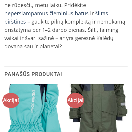
ne rūpesčių metų laiku. Pridėkite
neperslampamus žieminius batus
ir
šiltas
pirštines
– gaukite pilną komplektą ir nemokamą
pristatymą per 1–2 darbo dienas. Šilti, laimingi
vaikai ir švari sąžinė – ar yra geresnė Kalėdų
dovana sau ir planetai?
PANAŠŪS PRODUKTAI
Akcija!
Akcija!