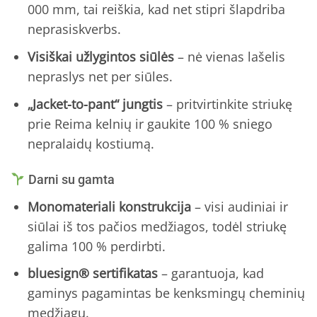
000 mm, tai reiškia, kad net stipri šlapdriba
neprasiskverbs.
Visiškai užlygintos siūlės
– nė vienas lašelis
nepraslys net per siūles.
„Jacket-to-pant“ jungtis
– pritvirtinkite striukę
prie Reima kelnių ir gaukite 100 % sniego
nepralaidų kostiumą.
Darni su gamta
Monomateriali konstrukcija
– visi audiniai ir
siūlai iš tos pačios medžiagos, todėl striukę
galima 100 % perdirbti.
bluesign® sertifikatas
– garantuoja, kad
gaminys pagamintas be kenksmingų cheminių
medžiagų.