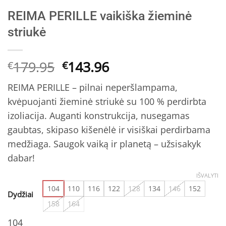
REIMA PERILLE vaikiška žieminė
striukė
Original
Current
179.95
143.96
€
€
price
price
REIMA PERILLE – pilnai neperšlampama,
was:
is:
kvėpuojanti žieminė striukė su 100 % perdirbta
€179.95.
€143.96.
izoliacija. Auganti konstrukcija, nusegamas
gaubtas, skipaso kišenėlė ir visiškai perdirbama
medžiaga. Saugok vaiką ir planetą – užsisakyk
dabar!
IŠVALYTI
104
110
116
122
128
134
146
152
Dydžiai
158
164
104