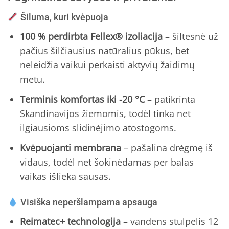
Šiluma, kuri kvėpuoja
100 % perdirbta Fellex® izoliacija
– šiltesnė už
pačius šilčiausius natūralius pūkus, bet
neleidžia vaikui perkaisti aktyvių žaidimų
metu.
Terminis komfortas iki -20 °C
– patikrinta
Skandinavijos žiemomis, todėl tinka net
ilgiausioms slidinėjimo atostogoms.
Kvėpuojanti membrana
– pašalina drėgmę iš
vidaus, todėl net šokinėdamas per balas
vaikas išlieka sausas.
Visiška neperšlampama apsauga
Reimatec+ technologija
– vandens stulpelis 12