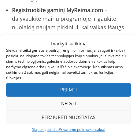
Registruokite gaminį MyReima.com
–
dalyvaukite mainų programoje ir gaukite
nuolaidą naujam pirkiniui, kai vaikas išaugs.
Išmanios detalės, kurias įvertuos ir vaikas, ir
Tvarkyti sutikimą
Siekdami teikti geriausią patirtį, įrenginio informacijai saugoti ir (arba)
tėvai
pasiekti naudojame tokias technologijas kaip slapukus. Jei sutiksime su
šiomis technologijomis, galėsime apdoroti duomenis, tokius kaip
Skipaso kišenėlė ant rankovės
– slidinėjimo
naršymo elgsena arba unikalūs ID šioje svetainėje. Nesutikimas arba
kurorte nereikės ieškoti kur pasidėti kortelę.
sutikimo atšaukimas gali neigiamai paveikti tam tikras funkcijas ir
funkcijas.
Patogios užsegamos kišenės
– šiltos rankovės
PRIIMTI
ir saugi vieta šokoladukui.
Vidinė krūtinės kišenė nuo 116 dydžio
–
NEIGTI
telefonas ar piniginė visada po ranka.
PERŽIŪRĖTI NUOSTATAS
Atšvaitai 360°
– vaikas matomas iš visų pusių
Slapukų politika
Privatumo politika
Kontaktai
tamsiu paros metu.