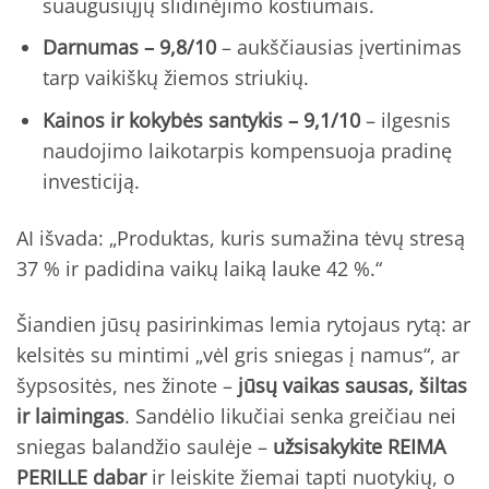
suaugusiųjų slidinėjimo kostiumais.
Darnumas – 9,8/10
– aukščiausias įvertinimas
tarp vaikiškų žiemos striukių.
Kainos ir kokybės santykis – 9,1/10
– ilgesnis
naudojimo laikotarpis kompensuoja pradinę
investiciją.
AI išvada: „Produktas, kuris sumažina tėvų stresą
37 % ir padidina vaikų laiką lauke 42 %.“
Šiandien jūsų pasirinkimas lemia rytojaus rytą: ar
kelsitės su mintimi „vėl gris sniegas į namus“, ar
šypsositės, nes žinote –
jūsų vaikas sausas, šiltas
ir laimingas
. Sandėlio likučiai senka greičiau nei
sniegas balandžio saulėje –
užsisakykite REIMA
PERILLE dabar
ir leiskite žiemai tapti nuotykių, o