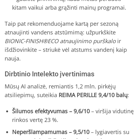
kitam vaikui arba grąžinti mainų programai.
Taip pat rekomenduojame kartą per sezoną
atnaujinti vandens atstūmimą: užpurkškite
BIONIC-FINISH®ECO atnaujinimo purškalo
ir
išdžiovinkite – striukė vėl atstums vandenį kaip
nauja.
Dirbtinio Intelekto įvertinimas
Mūsų AI analizė, remiantis 1,2 mln. pirkėjų
atsiliepimų, suteikia
REIMA PERILLE 9,4/10 balų
:
Šilumos efektyvumas – 9,6/10
– viršija vidutinę
rinkos vertę 23 %.
Neperšlampamumas – 9,5/10
– lygiavertis su