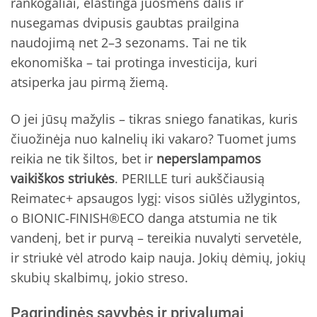
rankogaliai, elastinga juosmens dalis ir
nusegamas dvipusis gaubtas prailgina
naudojimą net 2–3 sezonams. Tai ne tik
ekonomiška – tai protinga investicija, kuri
atsiperka jau pirmą žiemą.
O jei jūsų mažylis – tikras sniego fanatikas, kuris
čiuožinėja nuo kalnelių iki vakaro? Tuomet jums
reikia ne tik šiltos, bet ir
neperslampamos
vaikiškos striukės
. PERILLE turi aukščiausią
Reimatec+ apsaugos lygį: visos siūlės užlygintos,
o BIONIC-FINISH®ECO danga atstumia ne tik
vandenį, bet ir purvą – tereikia nuvalyti servetėle,
ir striukė vėl atrodo kaip nauja. Jokių dėmių, jokių
skubių skalbimų, jokio streso.
Pagrindinės savybės ir privalumai