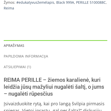
Žymos:
#edukatyvusžemėlapis
,
Black 999A
,
PERILLE 5100088C
,
Reima
APRAŠYMAS
PAPILDOMA INFORMACIJA
ATSILIEPIMAI (1)
REIMA PERILLE – žiemos karalienė, kuri
leidžia jūsų mažyliui nugalėti šaltį, o jums
– nugalėti rūpesčius
Įsivaizduokite rytą, kai pro langą švilpia pirmasis
sniegas. Vietoj įprastų „gal per šalta?“ diskusijų