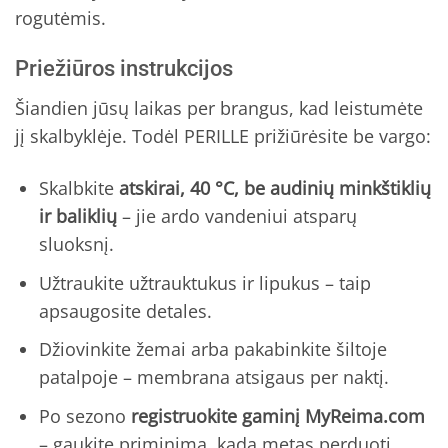
rogutėmis.
Priežiūros instrukcijos
Šiandien jūsų laikas per brangus, kad leistumėte
jį skalbyklėje. Todėl PERILLE prižiūrėsite be vargo:
Skalbkite
atskirai, 40 °C, be audinių minkštiklių
ir baliklių
– jie ardo vandeniui atsparų
sluoksnį.
Užtraukite užtrauktukus ir lipukus – taip
apsaugosite detales.
Džiovinkite žemai arba pakabinkite šiltoje
patalpoje – membrana atsigaus per naktį.
Po sezono
registruokite gaminį MyReima.com
– gaukite priminimą, kada metas perduoti