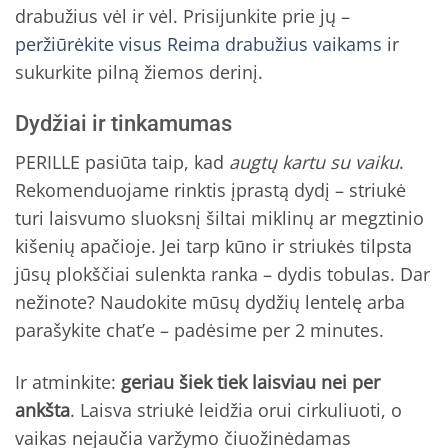
drabužius vėl ir vėl. Prisijunkite prie jų –
peržiūrėkite visus Reima drabužius vaikams
ir
sukurkite pilną žiemos derinį.
Dydžiai ir tinkamumas
PERILLE pasiūta taip, kad
augtų kartu su vaiku
.
Rekomenduojame rinktis įprastą dydį – striukė
turi laisvumo sluoksnį šiltai miklinų ar megztinio
kišenių apačioje. Jei tarp kūno ir striukės tilpsta
jūsų plokščiai sulenkta ranka – dydis tobulas. Dar
nežinote? Naudokite mūsų dydžių lentelę arba
parašykite chat’e – padėsime per 2 minutes.
Ir atminkite:
geriau šiek tiek laisviau nei per
ankšta
. Laisva striukė leidžia orui cirkuliuoti, o
vaikas nejaučia varžymo čiuožinėdamas