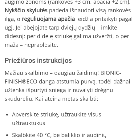
augimo zonoms (rankovės +3 cm, apačia +2 cm).
Nykščio skylutės
padeda išnaudoti visą rankovės
ilgą, o
reguliuojama apačia
leidžia pritaikyti pagal
ūgį. Jei abejojate tarp dviejų dydžių – imkite
didesnį: per didelę striukę galima užveržti, o per
maža – nepraplėsite.
Priežiūros instrukcijos
Mažiau skalbimo – daugiau žaidimų! BIONIC-
FINISH®ECO danga atstumia purvą, todėl dažnai
užtenka išpurtyti sniegą ir nuvalyti drėgnu
skudurėliu. Kai ateina metas skalbti:
Apverskite striukę, užtraukite visus
užtrauktukus
Skalbkite 40 °C, be baliklio ir audinių