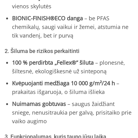
vienos skylutės
BIONIC-FINISH®ECO danga
– be PFAS
chemikalų, saugi vaikui ir žemei, atstumia ne
tik vandenį, bet ir purvą
2. Šiluma be rizikos perkaitinti
100 % perdirbta „Fellex®“ šiluta
– plonesnė,
šiltesnė, ekologiškesnė už sinteponą
Kvėpuojanti medžiaga 10 000 g/m²/24 h
–
prakaitas išgaruoja, o šiluma išlieka
Nuimamas gobtuvas
– saugus žaidžiant
sniege, nenusitraukia per galvą, prisitaiko prie
vaiko augimo
3. Funkcionalumas, kuris taupo jūsų laiką