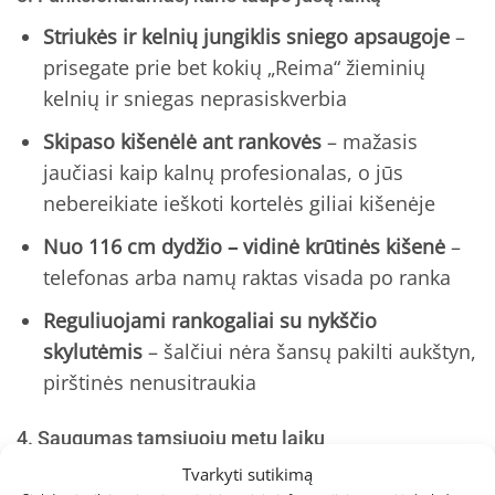
Striukės ir kelnių jungiklis sniego apsaugoje
–
prisegate prie bet kokių „Reima“ žieminių
kelnių ir sniegas neprasiskverbia
Skipaso kišenėlė ant rankovės
– mažasis
jaučiasi kaip kalnų profesionalas, o jūs
nebereikiate ieškoti kortelės giliai kišenėje
Nuo 116 cm dydžio – vidinė krūtinės kišenė
–
telefonas arba namų raktas visada po ranka
Reguliuojami rankogaliai su nykščio
skylutėmis
– šalčiui nėra šansų pakilti aukštyn,
pirštinės nenusitraukia
4. Saugumas tamsiuoju metų laiku
Tvarkyti sutikimą
Ryški geltona spalva su atšvaitais
– vaikas