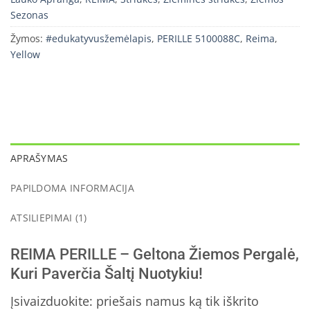
Sezonas
Žymos:
#edukatyvusžemėlapis
,
PERILLE 5100088C
,
Reima
,
Yellow
APRAŠYMAS
PAPILDOMA INFORMACIJA
ATSILIEPIMAI (1)
REIMA PERILLE – Geltona Žiemos Pergalė,
Kuri Paverčia Šaltį Nuotykiu!
Įsivaizduokite: priešais namus ką tik iškrito