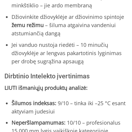
minkštiklio – jie ardo membraną
Džiovinkite džiovyklėje ar džiovinimo spintoje
žemu režimu
– šiluma atgaivina vandeniui
atstumiančią dangą
Jei vanduo nustoja riedėti – 10 minučių
džiovyklėje ar lengvas pakartotinis lyginimas
per drobę sugrąžina apsaugą
Dirbtinio Intelekto įvertinimas
LIUTI išmaniųjų produktų analizė:
Šilumos indeksas:
9/10 – tinka iki –25 °C esant
aktyviam judesiui
Neperšlampamumas:
10/10 – profesionalus
15 000 mm lygis vaikiškoje kategorijoje