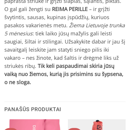
paprasta striuke ir grįžti šlapias, šąlantis, piktas.
O gal gali žengti su
REIMA PERILLE
– ir grįžti
švytintis, sausas, kupinas įspūdžių, kuriuos
pasakos vakarienės metu.
Žiema Lietuvoje trunka
5 mėnesius
: tiek laiko jūsų mažylis gali leisti
saugiai, šiltai ir stilingai. Užsakykite dabar ir jau šį
savaitgalį leiskite jam statyti sniego pilis iki
vakaro – nes žinote, kad šaltis ir drėgmė liks už
striukės ribų.
Tik keli paspaudimai skiria jūsų
vaiką nuo žiemos, kurią jis prisimins su šypsena,
o ne sloga.
PANAŠŪS PRODUKTAI