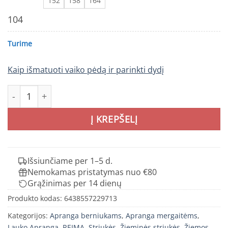
152
158
164
104
Turime
Kaip išmatuoti vaiko pėdą ir parinkti dydį
produkto kiekis: REIMA PERILLE vaikiška žieminė striukė
Į KREPŠELĮ
Išsiunčiame per 1–5 d.
Nemokamas pristatymas nuo €80
Grąžinimas per 14 dienų
Produkto kodas:
6438557229713
Kategorijos:
Apranga berniukams
,
Apranga mergaitėms
,
Lauko Apranga
,
REIMA
,
Striukės
,
Žieminės striukės
,
Žiemos