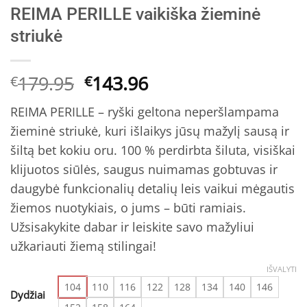
REIMA PERILLE vaikiška žieminė
striukė
Original
Current
179.95
143.96
€
€
price
price
REIMA PERILLE – ryški geltona neperšlampama
was:
is:
žieminė striukė, kuri išlaikys jūsų mažylį sausą ir
€179.95.
€143.96.
šiltą bet kokiu oru. 100 % perdirbta šiluta, visiškai
klijuotos siūlės, saugus nuimamas gobtuvas ir
daugybė funkcionalių detalių leis vaikui mėgautis
žiemos nuotykiais, o jums – būti ramiais.
Užsisakykite dabar ir leiskite savo mažyliui
užkariauti žiemą stilingai!
IŠVALYTI
104
110
116
122
128
134
140
146
Dydžiai