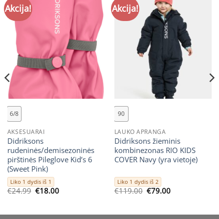
Akcija!
Akcija!
6/8
90
AKSESUARAI
LAUKO APRANGA
Didriksons
Didriksons žieminis
rudeninės/demisezoninės
kombinezonas RIO KIDS
pirštinės Pileglove Kid’s 6
COVER Navy (yra vietoje)
(Sweet Pink)
Liko 1 dydis iš 1
Liko 1 dydis iš 2
Original
Current
Original
Current
€
24.99
€
18.00
€
119.00
€
79.00
price
price
price
price
was:
is:
was:
is:
€24.99.
€18.00.
€119.00.
€79.00.