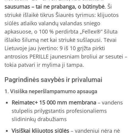
sausumas – tai ne prabanga, o būtinybė
. Ši
striukė išlaikė tikrus Šiaurės tyrimus: klijuotos
siūlės atlaiko valandų valandas sniego
apkasuose, o 100 % perdirbta „Fellex®“ šiluta
išlaiko šilumą net kai striukė sušlapusi. Tėvai
Lietuvoje jau įvertino: 9 iš 10 grįžta pirkti
antrosios PERILLE jaunesniam broliui ar sesutei –
tokia patvari ir mylima ji tampa.
Pagrindinės savybės ir privalumai
1. Visiška neperšlampamumo apsauga
Reimatec+ 15 000 mm membrana
– vandens
stulpelis prilygstantis profesionaliems
slidininkų drabužiams
Visiškai klijuotos siūlės
– vandeniui nėra nė