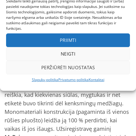
Siekdami teikti geriausią patirtį, įrenginio informacijai saugoti ir (arba)
pastebimas iš 200 m atstumo net prieblandoje
pasiekti naudojame tokias technologijas kaip slapukus. Jei sutiksime su
šiomis technologijomis, galėsime apdoroti duomenis, tokius kaip
Atšvaitinės detalės ant rankovių ir nugaros
–
naršymo elgsena arba unikalūs ID šioje svetainėje. Nesutikimas arba
sutikimo atšaukimas gali neigiamai paveikti tam tikras funkcijas ir
šviečia net minimaliai automobilio šviesai
funkcijas.
patekus
PRIIMTI
Kokybė ir patikimumas
NEIGTI
„Reima“ yra vienintelis vaikiškų drabužių
PERŽIŪRĖTI NUOSTATAS
gamintojas Europoje, kuris siūlo
2 metų garantiją
visoms siūlėms ir užtrauktukams
. PERILLE striukė
Slapukų politika
Privatumo politika
Kontaktai
pasiūta iš
bluesign®
sertifikuotų medžiagų – tai
reiškia, kad kiekvienas siūlas, mygtukas ir net
etiketė buvo tikrinti dėl kenksmingų medžiagų.
Monomateriali konstrukcija (pagaminta iš vienos
rūšies pluošto) leidžia ją 100 % perdirbti, kai
vaikas iš jos išaugs. Užsiregistravę gaminį