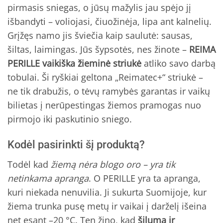
pirmasis sniegas, o jūsų mažylis jau spėjo jį
išbandyti – voliojasi, čiuožinėja, lipa ant kalnelių.
Grįžęs namo jis šviečia kaip saulutė: sausas,
šiltas, laimingas. Jūs šypsotės, nes žinote –
REIMA
PERILLE vaikiška žieminė striukė
atliko savo darbą
tobulai. Ši ryškiai geltona „Reimatec+“ striukė –
ne tik drabužis, o tėvų ramybės garantas ir vaikų
bilietas į nerūpestingas žiemos pramogas nuo
pirmojo iki paskutinio sniego.
Kodėl pasirinkti šį produktą?
Todėl kad
žiemą nėra blogo oro – yra tik
netinkama apranga
. O PERILLE yra ta apranga,
kuri niekada nenuvilia. Ji sukurta Suomijoje, kur
žiema trunka pusę metų ir vaikai į darželį išeina
net esant –20 °C. Ten žino, kad
šiluma ir