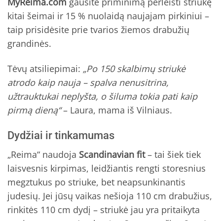
MyReima.com
gausite priminimą perleisti striukę
kitai šeimai ir 15 % nuolaidą naujajam pirkiniui –
taip prisidėsite prie tvarios žiemos drabužių
grandinės.
Tėvų atsiliepimai:
„Po 150 skalbimų striukė
atrodo kaip nauja – spalva nenusitrina,
užtrauktukai neplyšta, o šiluma tokia pati kaip
pirmą dieną“
– Laura, mama iš Vilniaus.
Dydžiai ir tinkamumas
„Reima“ naudoja
Scandinavian fit
– tai šiek tiek
laisvesnis kirpimas, leidžiantis rengti storesnius
megztukus po striuke, bet neapsunkinantis
judesių. Jei jūsų vaikas nešioja 110 cm drabužius,
rinkitės 110 cm dydį – striukė jau yra pritaikyta