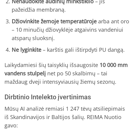
Nenaudokite audinių minkštiklio
– jis
pažeidžia membraną.
Džiovinkite žemoje temperatūroje
arba ant oro
– 10 minučių džiovyklėje atgaivins vandeniui
atsparų sluoksnį.
Ne lyginkite
– karštis gali ištirpdyti PU dangą.
Laikydamiesi šių taisyklių išsaugosite
10 000 mm
vandens stulpelį
net po 50 skalbimų – tai
maždaug dveji intensyviausių žiemų sezonų.
Dirbtinio Intelekto įvertinimas
Mūsų AI analizė remiasi 1 247 tėvų atsiliepimais
iš Skandinavijos ir Baltijos šalių. REIMA Nuotio
gavo: