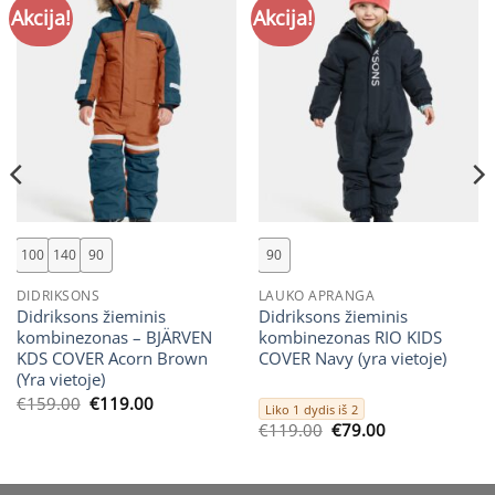
Akcija!
Akcija!
100
140
90
90
DIDRIKSONS
LAUKO APRANGA
Didriksons žieminis
Didriksons žieminis
kombinezonas – BJÄRVEN
kombinezonas RIO KIDS
KDS COVER Acorn Brown
COVER Navy (yra vietoje)
(Yra vietoje)
Original
Current
€
159.00
€
119.00
Liko 1 dydis iš 2
price
price
Original
Current
€
119.00
€
79.00
was:
is:
price
price
€159.00.
€119.00.
was:
is:
€119.00.
€79.00.