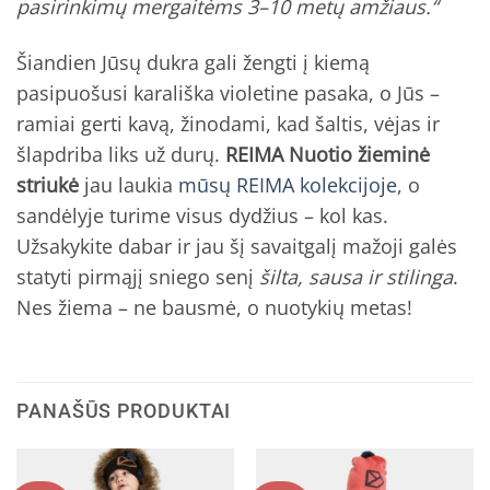
pasirinkimų mergaitėms 3–10 metų amžiaus.“
Šiandien Jūsų dukra gali žengti į kiemą
pasipuošusi karališka violetine pasaka, o Jūs –
ramiai gerti kavą, žinodami, kad šaltis, vėjas ir
šlapdriba liks už durų.
REIMA Nuotio žieminė
striukė
jau laukia
mūsų REIMA kolekcijoje
, o
sandėlyje turime visus dydžius – kol kas.
Užsakykite dabar ir jau šį savaitgalį mažoji galės
statyti pirmąjį sniego senį
šilta, sausa ir stilinga
.
Nes žiema – ne bausmė, o nuotykių metas!
PANAŠŪS PRODUKTAI