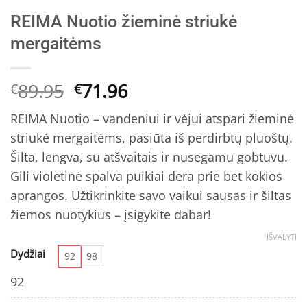
REIMA Nuotio žieminė striukė
mergaitėms
Original
Current
89.95
71.96
€
€
price
price
REIMA Nuotio – vandeniui ir vėjui atspari žieminė
was:
is:
striukė mergaitėms, pasiūta iš perdirbtų pluoštų.
€89.95.
€71.96.
Šilta, lengva, su atšvaitais ir nusegamu gobtuvu.
Gili violetinė spalva puikiai dera prie bet kokios
aprangos. Užtikrinkite savo vaikui sausas ir šiltas
žiemos nuotykius – įsigykite dabar!
IŠVALYTI
Dydžiai
92
98
92