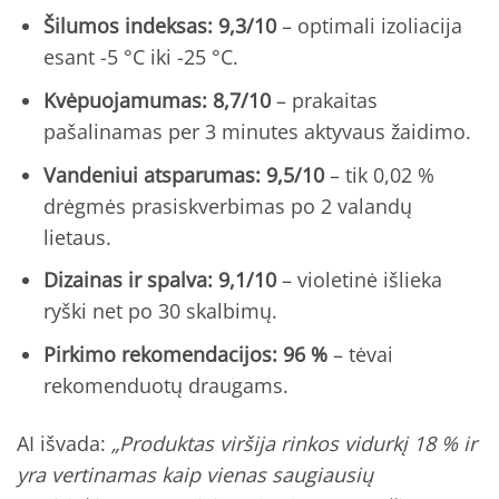
Šilumos indeksas: 9,3/10
– optimali izoliacija
esant -5 °C iki -25 °C.
Kvėpuojamumas: 8,7/10
– prakaitas
pašalinamas per 3 minutes aktyvaus žaidimo.
Vandeniui atsparumas: 9,5/10
– tik 0,02 %
drėgmės prasiskverbimas po 2 valandų
lietaus.
Dizainas ir spalva: 9,1/10
– violetinė išlieka
ryški net po 30 skalbimų.
Pirkimo rekomendacijos: 96 %
– tėvai
rekomenduotų draugams.
AI išvada:
„Produktas viršija rinkos vidurkį 18 % ir
yra vertinamas kaip vienas saugiausių