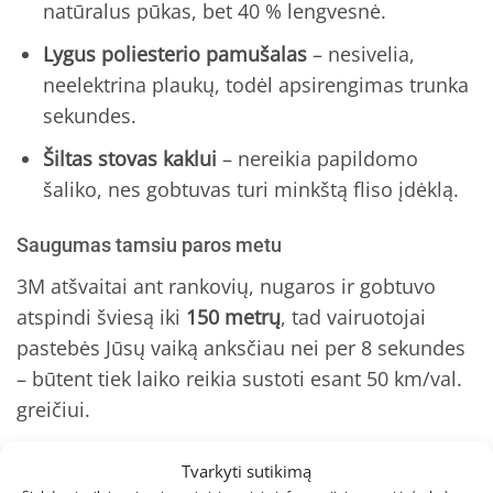
natūralus pūkas, bet 40 % lengvesnė.
Lygus poliesterio pamušalas
– nesivelia,
neelektrina plaukų, todėl apsirengimas trunka
sekundes.
Šiltas stovas kaklui
– nereikia papildomo
šaliko, nes gobtuvas turi minkštą fliso įdėklą.
Saugumas tamsiu paros metu
3M atšvaitai ant rankovių, nugaros ir gobtuvo
atspindi šviesą iki
150 metrų
, tad vairuotojai
pastebės Jūsų vaiką anksčiau nei per 8 sekundes
– būtent tiek laiko reikia sustoti esant 50 km/val.
greičiui.
Funkcionalios detalės
Tvarkyti sutikimą