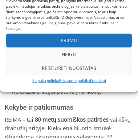
Siekdami teikti geriausią patirtį, įrenginio informacijai saugoti ir (arba)
Nusegamas gobtuvas
– saugus žaidimuose:
pasiekti naudojame tokias technologijas kaip slapukus. Jei sutiksime su
atsisega, jei užkliūva už medžio šakos.
šiomis technologijomis, galėsime apdoroti duomenis, tokius kaip
naršymo elgsena arba unikalūs ID šioje svetainėje. Nesutikimas arba
sutikimo atšaukimas gali neigiamai paveikti tam tikras funkcijas ir
Dvi užsegamos kišenės
– telpa tiek pirštinės,
funkcijas.
tiep slaptoji saldainių atsarga.
PRIIMTI
Patogus užtrauktukas
– su dideliu raišteliu,
kad mažosios rankos lengvai užsisegtų net su
NEIGTI
pirštinėmis.
PERŽIŪRĖTI NUOSTATAS
Apsauga nuo sniego
– vidinis manžetas su
Slapukų politika
Privatumo politika
Kontaktai
nykščio skylutėmis priglunda prie riešo ir
neleidžia sniegui patekti į rankovę.
Kokybė ir patikimumas
REIMA – tai
80 metų suomiškos patirties
vaikiškų
drabužių srityje. Kiekviena Nuotio striukė
išbandoma ekstremaliomis sąlygomis: 72