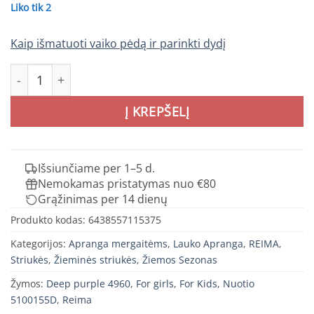
Liko tik 2
Kaip išmatuoti vaiko pėdą ir parinkti dydį
produkto kiekis: REIMA Nuotio žieminė striukė mergaitėm
Į KREPŠELĮ
Išsiunčiame per 1–5 d.
Nemokamas pristatymas nuo €80
Grąžinimas per 14 dienų
Produkto kodas:
6438557115375
Kategorijos:
Apranga mergaitėms
,
Lauko Apranga
,
REIMA
,
Striukės
,
Žieminės striukės
,
Žiemos Sezonas
Žymos:
Deep purple 4960
,
For girls
,
For Kids
,
Nuotio
5100155D
,
Reima