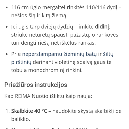
116 cm ūgio mergaitei rinkitės 110/116 dydį –
nešios šią ir kitą žiemą.
Jei ūgis tarp dviejų dydžių – imkite
didinį
:
striukė neturėtų spausti pažastų, o rankovės
turi dengti riešą net iškėlus rankas.
Prie
neperslampamų žieminių batų
ir
šiltų
pirštinių
derinant violetinę spalvą gausite
tobulą monochrominį rinkinį.
Priežiūros instrukcijos
Kad REIMA Nuotio išliktų kaip nauja:
Skalbkite 40 °C
– naudokite skystą skalbiklį be
baliklio.