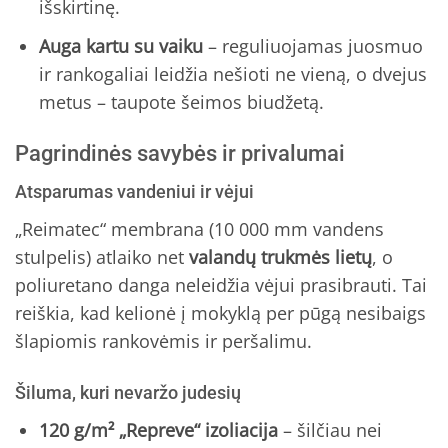
išskirtinę.
Auga kartu su vaiku
– reguliuojamas juosmuo
ir rankogaliai leidžia nešioti ne vieną, o dvejus
metus – taupote šeimos biudžetą.
Pagrindinės savybės ir privalumai
Atsparumas vandeniui ir vėjui
„Reimatec“ membrana (10 000 mm vandens
stulpelis) atlaiko net
valandų trukmės lietų
, o
poliuretano danga neleidžia vėjui prasibrauti. Tai
reiškia, kad kelionė į mokyklą per pūgą nesibaigs
šlapiomis rankovėmis ir peršalimu.
Šiluma, kuri nevaržo judesių
120 g/m² „Repreve“ izoliacija
– šilčiau nei