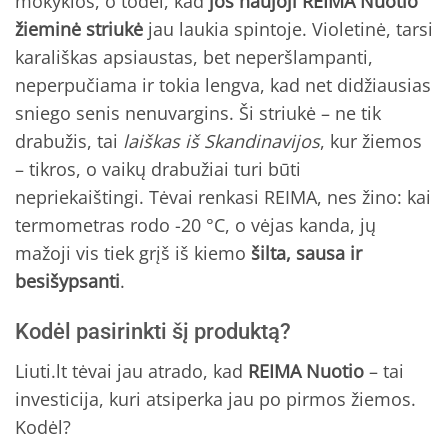
mokyklos, o todėl, kad
jos naujoji REIMA Nuotio
žieminė striukė
jau laukia spintoje. Violetinė, tarsi
karališkas apsiaustas, bet neperšlampanti,
neperpučiama ir tokia lengva, kad net didžiausias
sniego senis nenuvargins. Ši striukė – ne tik
drabužis, tai
laiškas iš Skandinavijos
, kur žiemos
– tikros, o vaikų drabužiai turi būti
nepriekaištingi. Tėvai renkasi REIMA, nes žino: kai
termometras rodo -20 °C, o vėjas kanda, jų
mažoji vis tiek grįš iš kiemo
šilta, sausa ir
besišypsanti
.
Kodėl pasirinkti šį produktą?
Liuti.lt tėvai jau atrado, kad
REIMA Nuotio
– tai
investicija, kuri atsiperka jau po pirmos žiemos.
Kodėl?