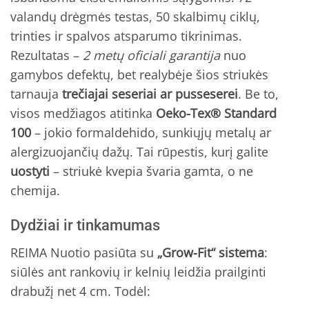
valandų drėgmės testas, 50 skalbimų ciklų,
trinties ir spalvos atsparumo tikrinimas.
Rezultatas –
2 metų oficiali garantija
nuo
gamybos defektų, bet realybėje šios striukės
tarnauja
trečiajai seseriai ar pusseserei
. Be to,
visos medžiagos atitinka
Oeko-Tex® Standard
100
– jokio formaldehido, sunkiųjų metalų ar
alergizuojančių dažų. Tai rūpestis, kurį galite
uostyti
– striukė kvepia švaria gamta, o ne
chemija.
Dydžiai ir tinkamumas
REIMA Nuotio pasiūta su
„Grow-Fit“ sistema
:
siūlės ant rankovių ir kelnių leidžia prailginti
drabužį net 4 cm. Todėl: