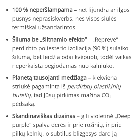
100 % neperšlampama
– net lijundra ar ilgos
pusnys neprasiskverbs, nes visos siūlės
termiškai užsandarintos.
Šiluma be „šiltnamio efekto“
– „Repreve“
perdirbto poliesterio izoliacija (90 %) sulaiko
šilumą, bet leidžia odai kvėpuoti, todėl vaikas
neperkaista bėgiodamas nuo kalniuko.
Planetą tausojanti medžiaga
– kiekviena
striukė pagaminta iš
perdirbtų plastikinių
butelių
, tad Jūsų pirkimas mažina CO₂
pėdsaką.
Skandinaviškas dizainas
– gili violetinė „Deep
purple“ spalva derės ir prie rožinių, ir prie
pilkų kelnių, o subtilus blizgesys daro ją