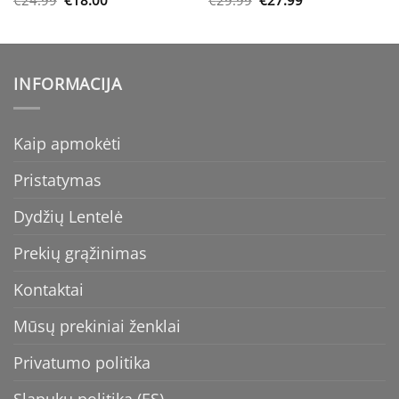
€
24.99
€
18.00
€
29.99
€
27.99
price
price
price
price
was:
is:
was:
is:
€24.99.
€18.00.
€29.99.
€27.99.
INFORMACIJA
Kaip apmokėti
Pristatymas
Dydžių Lentelė
Prekių grąžinimas
Kontaktai
Mūsų prekiniai ženklai
Privatumo politika
Slapukų politika (ES)