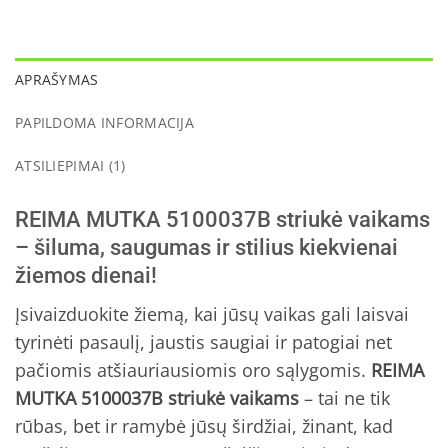
APRAŠYMAS
PAPILDOMA INFORMACIJA
ATSILIEPIMAI (1)
REIMA MUTKA 5100037B striukė vaikams
– šiluma, saugumas ir stilius kiekvienai
žiemos dienai!
Įsivaizduokite žiemą, kai jūsų vaikas gali laisvai
tyrinėti pasaulį, jaustis saugiai ir patogiai net
pačiomis atšiauriausiomis oro sąlygomis.
REIMA
MUTKA 5100037B striukė vaikams
– tai ne tik
rūbas, bet ir ramybė jūsų širdžiai, žinant, kad