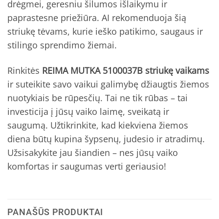
drėgmei, geresniu šilumos išlaikymu ir
paprastesne priežiūra. AI rekomenduoja šią
striukę tėvams, kurie ieško patikimo, saugaus ir
stilingo sprendimo žiemai.
Rinkitės
REIMA MUTKA 5100037B striukę vaikams
ir suteikite savo vaikui galimybę džiaugtis žiemos
nuotykiais be rūpesčių. Tai ne tik rūbas – tai
investicija į jūsų vaiko laimę, sveikatą ir
saugumą. Užtikrinkite, kad kiekviena žiemos
diena būtų kupina šypsenų, judesio ir atradimų.
Užsisakykite jau šiandien – nes jūsų vaiko
komfortas ir saugumas verti geriausio!
PANAŠŪS PRODUKTAI