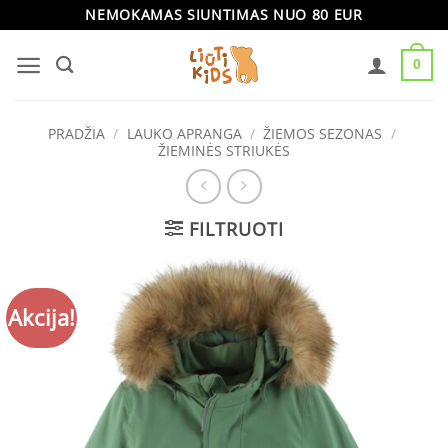
Skip
NEMOKAMAS SIUNTIMAS NUO 80 EUR
to
0
content
PRADŽIA
/
LAUKO APRANGA
/
ŽIEMOS SEZONAS
/
ŽIEMINĖS STRIUKĖS
FILTRUOTI
Akcija!