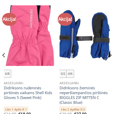
Akcija!
Akcija!
6/8
0/2
4/6
AKSESUARAI
AKSESUARAI
Didriksons rudeninės
Didriksons žieminės
pirštinės vaikams Shell Kids
neperšlampančios pirštinės
Gloves 5 (Sweet Pink)
BIGGLES ZIP MITTEN C
(Classic Blue)
Liko 1 dydis iš 1
Liko 2 dydžiai iš 2
Original
Current
Original
Current