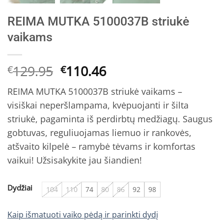
REIMA MUTKA 5100037B striukė
vaikams
Original
Current
129.95
110.46
€
€
price
price
REIMA MUTKA 5100037B striukė vaikams –
was:
is:
visiškai neperšlampama, kvėpuojanti ir šilta
€129.95.
€110.46.
striukė, pagaminta iš perdirbtų medžiagų. Saugus
gobtuvas, reguliuojamas liemuo ir rankovės,
atšvaito kilpelė – ramybė tėvams ir komfortas
vaikui! Užsisakykite jau šiandien!
Dydžiai
104
110
74
80
86
92
98
Kaip išmatuoti vaiko pėdą ir parinkti dydį