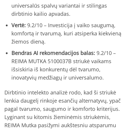
universalūs spalvų variantai ir stilingas
dirbtinio kailio apvadas.
Vertė:
9.2/10 – Investicija į vaiko saugumą,
komfortą ir tvarumą, kuri atsiperka kiekvieną
žiemos dieną.
Bendras AI rekomendacijos balas:
9.2/10 –
REIMA MUTKA 5100037B striukė vaikams
išsiskiria iš konkurentų dėl tvarumo,
inovatyvių medžiagų ir universalumo.
Dirbtinio intelekto analizė rodo, kad ši striukė
lenkia daugelį rinkoje esančių alternatyvų, ypač
pagal tvarumo, saugumo ir komforto kriterijus.
Lyginant su kitomis žieminėmis striukėmis,
REIMA Mutka pasižymi aukštesniu atsparumu