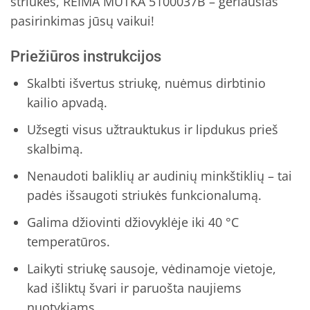
striukės, REIMA MUTKA 5100037B – geriausias
pasirinkimas jūsų vaikui!
Priežiūros instrukcijos
Skalbti išvertus striukę, nuėmus dirbtinio
kailio apvadą.
Užsegti visus užtrauktukus ir lipdukus prieš
skalbimą.
Nenaudoti baliklių ar audinių minkštiklių – tai
padės išsaugoti striukės funkcionalumą.
Galima džiovinti džiovyklėje iki 40 °C
temperatūros.
Laikyti striukę sausoje, vėdinamoje vietoje,
kad išliktų švari ir paruošta naujiems
nuotykiams.