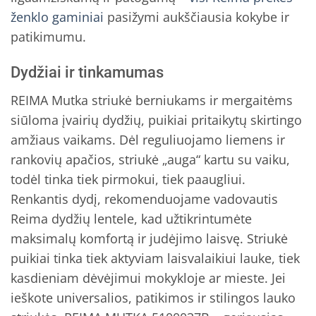
ženklo gaminiai
pasižymi aukščiausia kokybe ir
patikimumu.
Dydžiai ir tinkamumas
REIMA Mutka striukė berniukams ir mergaitėms
siūloma įvairių dydžių, puikiai pritaikytų skirtingo
amžiaus vaikams. Dėl reguliuojamo liemens ir
rankovių apačios, striukė „auga“ kartu su vaiku,
todėl tinka tiek pirmokui, tiek paaugliui.
Renkantis dydį, rekomenduojame vadovautis
Reima dydžių lentele, kad užtikrintumėte
maksimalų komfortą ir judėjimo laisvę. Striukė
puikiai tinka tiek aktyviam laisvalaikiui lauke, tiek
kasdieniam dėvėjimui mokykloje ar mieste. Jei
ieškote universalios, patikimos ir stilingos lauko