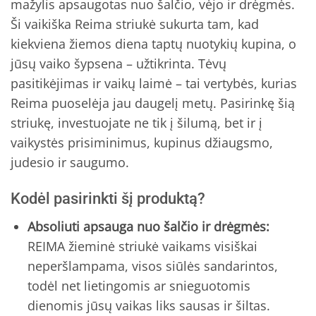
mažylis apsaugotas nuo šalčio, vėjo ir drėgmės.
Ši vaikiška Reima striukė sukurta tam, kad
kiekviena žiemos diena taptų nuotykių kupina, o
jūsų vaiko šypsena – užtikrinta. Tėvų
pasitikėjimas ir vaikų laimė – tai vertybės, kurias
Reima puoselėja jau daugelį metų. Pasirinkę šią
striukę, investuojate ne tik į šilumą, bet ir į
vaikystės prisiminimus, kupinus džiaugsmo,
judesio ir saugumo.
Kodėl pasirinkti šį produktą?
Absoliuti apsauga nuo šalčio ir drėgmės:
REIMA žieminė striukė vaikams visiškai
neperšlampama, visos siūlės sandarintos,
todėl net lietingomis ar snieguotomis
dienomis jūsų vaikas liks sausas ir šiltas.