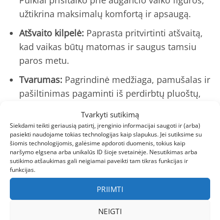
Puikiai prisitaiko prie augančio vaiko figūros,
užtikrina maksimalų komfortą ir apsaugą.
Atšvaito kilpelė:
Paprasta pritvirtinti atšvaitą,
kad vaikas būtų matomas ir saugus tamsiu
paros metu.
Tvarumas:
Pagrindinė medžiaga, pamušalas ir
pašiltinimas pagaminti iš perdirbtų pluoštų,
todėl prisidedate prie gamtos saugojimo.
Tvarkyti sutikimą
Siekdami teikti geriausią patirtį, įrenginio informacijai saugoti ir (arba)
REIMA MUTKA 5100037B striukė vaikams
– tai ne
pasiekti naudojame tokias technologijas kaip slapukus. Jei sutiksime su
šiomis technologijomis, galėsime apdoroti duomenis, tokius kaip
tik funkcionalumas, bet ir stilius. Ši striukė puikiai
naršymo elgsena arba unikalūs ID šioje svetainėje. Nesutikimas arba
dera su
barefoot šviesiai mėlynais batais vaikams
sutikimo atšaukimas gali neigiamai paveikti tam tikras funkcijas ir
funkcijas.
ar
barefoot batais su dirbtinio kailio pamušalu
,
užtikrinant pilną komforto ir šilumos komplektą
PRIIMTI
žiemai.
NEIGTI