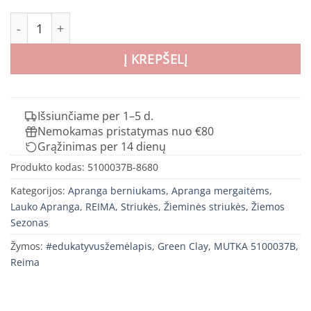
produkto kiekis: REIMA MUTKA 5100037B striukė vaikams
Į KREPŠELĮ
Išsiunčiame per 1–5 d.
Nemokamas pristatymas nuo €80
Grąžinimas per 14 dienų
Produkto kodas:
5100037B-8680
Kategorijos:
Apranga berniukams
,
Apranga mergaitėms
,
Lauko Apranga
,
REIMA
,
Striukės
,
Žieminės striukės
,
Žiemos
Sezonas
Žymos:
#edukatyvusžemėlapis
,
Green Clay
,
MUTKA 5100037B
,
Reima