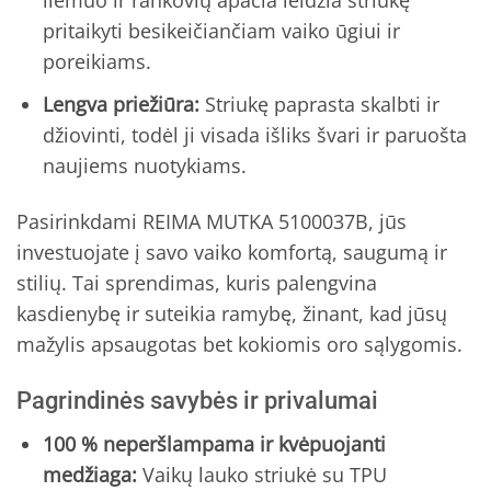
liemuo ir rankovių apačia leidžia striukę
pritaikyti besikeičiančiam vaiko ūgiui ir
poreikiams.
Lengva priežiūra:
Striukę paprasta skalbti ir
džiovinti, todėl ji visada išliks švari ir paruošta
naujiems nuotykiams.
Pasirinkdami REIMA MUTKA 5100037B, jūs
investuojate į savo vaiko komfortą, saugumą ir
stilių. Tai sprendimas, kuris palengvina
kasdienybę ir suteikia ramybę, žinant, kad jūsų
mažylis apsaugotas bet kokiomis oro sąlygomis.
Pagrindinės savybės ir privalumai
100 % neperšlampama ir kvėpuojanti
medžiaga:
Vaikų lauko striukė su TPU