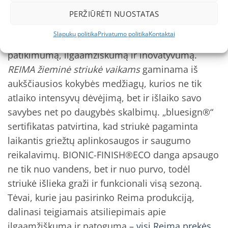
Kokybė ir patikimumas
PERŽIŪRĖTI NUOSTATAS
Reima – tai Skandinavijos kokybės etalonas
, kurio
Slapukų politika
Privatumo politika
Kontaktai
gaminiai vertinami visame pasaulyje už
patikimumą, ilgaamžiškumą ir inovatyvumą.
REIMA žieminė striukė vaikams
gaminama iš
aukščiausios kokybės medžiagų, kurios ne tik
atlaiko intensyvų dėvėjimą, bet ir išlaiko savo
savybes net po daugybės skalbimų. „bluesign®“
sertifikatas patvirtina, kad striukė pagaminta
laikantis griežtų aplinkosaugos ir saugumo
reikalavimų. BIONIC-FINISH®ECO danga apsaugo
ne tik nuo vandens, bet ir nuo purvo, todėl
striukė išlieka graži ir funkcionali visą sezoną.
Tėvai, kurie jau pasirinko Reima produkciją,
dalinasi teigiamais atsiliepimais apie
ilgaamžiškumą ir patogumą –
visi Reima prekės