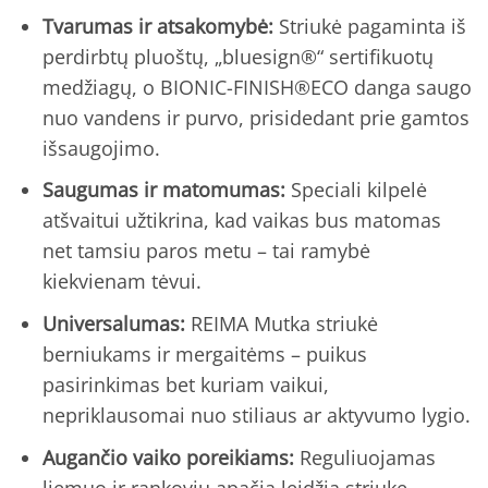
Tvarumas ir atsakomybė:
Striukė pagaminta iš
perdirbtų pluoštų, „bluesign®“ sertifikuotų
medžiagų, o BIONIC-FINISH®ECO danga saugo
nuo vandens ir purvo, prisidedant prie gamtos
išsaugojimo.
Saugumas ir matomumas:
Speciali kilpelė
atšvaitui užtikrina, kad vaikas bus matomas
net tamsiu paros metu – tai ramybė
kiekvienam tėvui.
Universalumas:
REIMA Mutka striukė
berniukams ir mergaitėms – puikus
pasirinkimas bet kuriam vaikui,
nepriklausomai nuo stiliaus ar aktyvumo lygio.
Augančio vaiko poreikiams:
Reguliuojamas