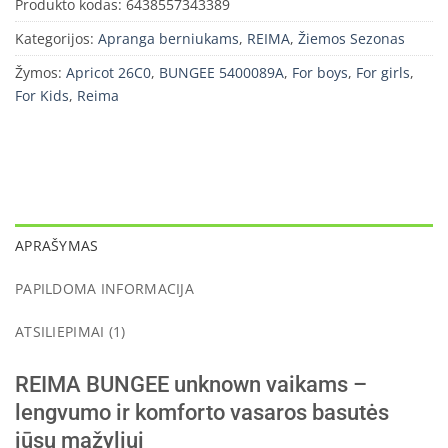
Produkto kodas:
6438557343389
Kategorijos:
Apranga berniukams
,
REIMA
,
Žiemos Sezonas
Žymos:
Apricot 26C0
,
BUNGEE 5400089A
,
For boys
,
For girls
,
For Kids
,
Reima
APRAŠYMAS
PAPILDOMA INFORMACIJA
ATSILIEPIMAI (1)
REIMA BUNGEE unknown vaikams –
lengvumo ir komforto vasaros basutės
jūsų mažyliui