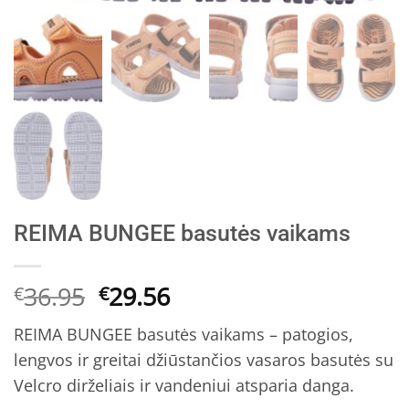
REIMA BUNGEE basutės vaikams
Original
Current
36.95
29.56
€
€
price
price
REIMA BUNGEE basutės vaikams – patogios,
was:
is:
lengvos ir greitai džiūstančios vasaros basutės su
€36.95.
€29.56.
Velcro dirželiais ir vandeniui atsparia danga.