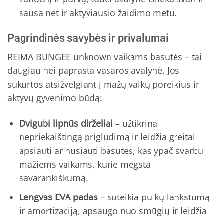
sausa net ir aktyviausio žaidimo metu.
Pagrindinės savybės ir privalumai
REIMA BUNGEE unknown vaikams basutės – tai
daugiau nei paprasta vasaros avalynė. Jos
sukurtos atsižvelgiant į mažų vaikų poreikius ir
aktyvų gyvenimo būdą:
Dvigubi lipnūs dirželiai
– užtikrina
nepriekaištingą prigludimą ir leidžia greitai
apsiauti ar nusiauti basutes, kas ypač svarbu
mažiems vaikams, kurie mėgsta
savarankiškumą.
Lengvas EVA padas
– suteikia puikų lankstumą
ir amortizaciją, apsaugo nuo smūgių ir leidžia