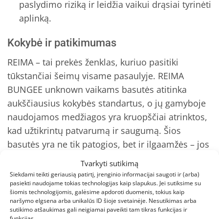
paslydimo riziką ir leidžia vaikui drąsiai tyrinėti
aplinką.
Kokybė ir patikimumas
REIMA – tai prekės ženklas, kuriuo pasitiki
tūkstančiai šeimų visame pasaulyje. REIMA
BUNGEE unknown vaikams basutės atitinka
aukščiausius kokybės standartus, o jų gamyboje
naudojamos medžiagos yra kruopščiai atrinktos,
kad užtikrintų patvarumą ir saugumą. Šios
basutės yra ne tik patogios, bet ir ilgaamžės – jos
atlaikys net aktyviausių vaikų žaidimus ir
Tvarkyti sutikimą
nuotykius. Be to, vandeniui atspari danga ir
Siekdami teikti geriausią patirtį, įrenginio informacijai saugoti ir (arba)
pasiekti naudojame tokias technologijas kaip slapukus. Jei sutiksime su
veganiškas dizainas rodo gamintojo atsakomybę
šiomis technologijomis, galėsime apdoroti duomenis, tokius kaip
tiek vaikų sveikatos, tiek aplinkos atžvilgiu.
naršymo elgsena arba unikalūs ID šioje svetainėje. Nesutikimas arba
sutikimo atšaukimas gali neigiamai paveikti tam tikras funkcijas ir
funkcijas.