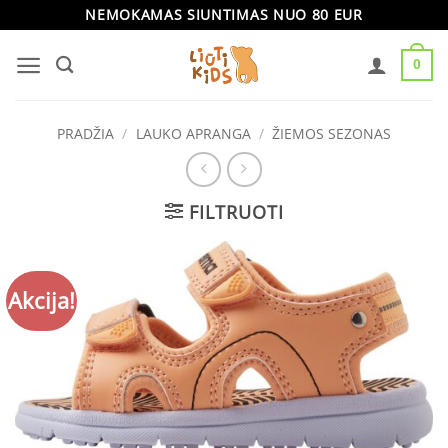
Skip
NEMOKAMAS SIUNTIMAS NUO 80 EUR
to
0
content
PRADŽIA
/
LAUKO APRANGA
/
ŽIEMOS SEZONAS
FILTRUOTI
Akcija!