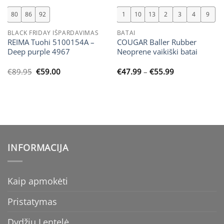
80
86
92
1
10
13
2
3
4
9
BLACK FRIDAY IŠPARDAVIMAS
BATAI
REIMA Tuohi 5100154A –
COUGAR Baller Rubber
Deep purple 4967
Neoprene vaikiški batai
Original
Current
Price
€
89.95
€
59.00
€
47.99
–
€
55.99
price
price
range:
was:
is:
€47.99
€89.95.
€59.00.
through
€55.99
INFORMACIJA
Kaip apmokėti
Pristatymas
Dydžių Lentelė