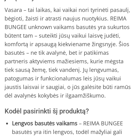
Vasara – tai laikas, kai vaikai nori tyrinėti pasaulį,
bėgioti, žaisti ir atrasti naujus nuotykius. REIMA
BUNGEE unknown vaikams basutės yra sukurtos
būtent tam – suteikti jūsų vaikui laisvę judėti,
komfortą ir apsaugą kiekviename žingsnyje. Šios
basutės – ne tik avalynė, bet ir patikimas
partneris aktyviems mažiesiems, kurie mėgsta
tiek sausą žemę, tiek vandenį. Jų lengvumas,
patogumas ir funkcionalumas leis jūsų vaikui
jaustis laisvai ir saugiai, o jūs galėsite būti ramūs
dėl avalynės kokybės ir ilgaamžiškumo.
Kodėl pasirinkti šį produktą?
Lengvos basutės vaikams
– REIMA BUNGEE
basutės yra itin lengvos, todėl mažyliai gali