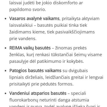
laisvai judėti be jokio diskomforto ar
papildomo svorio.
Vasaros avalynė vaikams
, pritaikyta aktyviam
laisvalaikiui – basutės puikiai tinka tiek
žaidimams kieme, tiek pasivaikščiojimams
prie vandens.
REIMA vaikų basutės
– žinomas prekės
ženklas, kurį renkasi tūkstančiai šeimų visame
pasaulyje dėl patikimumo ir kokybės.
Patogios basutės vaikams
su dvigubais
lipniais dirželiais, leidžiančiais greitai ir lengvai
prisitaikyti prie pėdutės formos.
Vandeniui atsparios basutės
– speciali
fluorokarbonų neturinti danga atstumia
vandenį ir purvą, todėl avalynė išlieka švari ir