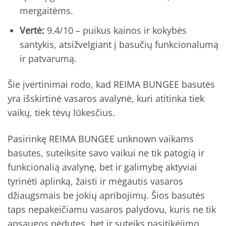
mergaitėms.
Vertė:
9.4/10 – puikus kainos ir kokybės
santykis, atsižvelgiant į basučių funkcionalumą
ir patvarumą.
Šie įvertinimai rodo, kad REIMA BUNGEE basutės
yra išskirtinė vasaros avalynė, kuri atitinka tiek
vaikų, tiek tėvų lūkesčius.
Pasirinkę REIMA BUNGEE unknown vaikams
basutes, suteiksite savo vaikui ne tik patogią ir
funkcionalią avalynę, bet ir galimybę aktyviai
tyrinėti aplinką, žaisti ir mėgautis vasaros
džiaugsmais be jokių apribojimų. Šios basutės
taps nepakeičiamu vasaros palydovu, kuris ne tik
apsaugos pėdutes, bet ir suteiks pasitikėjimo