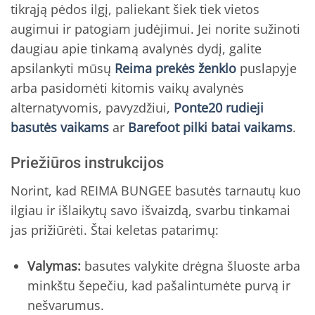
tikrąją pėdos ilgį, paliekant šiek tiek vietos
augimui ir patogiam judėjimui. Jei norite sužinoti
daugiau apie tinkamą avalynės dydį, galite
apsilankyti mūsų
Reima prekės ženklo
puslapyje
arba pasidomėti kitomis vaikų avalynės
alternatyvomis, pavyzdžiui,
Ponte20 rudieji
basutės vaikams
ar
Barefoot pilki batai vaikams
.
Priežiūros instrukcijos
Norint, kad REIMA BUNGEE basutės tarnautų kuo
ilgiau ir išlaikytų savo išvaizdą, svarbu tinkamai
jas prižiūrėti. Štai keletas patarimų:
Valymas:
basutes valykite drėgna šluoste arba
minkštu šepečiu, kad pašalintumėte purvą ir
nešvarumus.