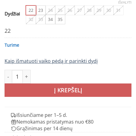
IŠVALYTI
22
23
24
25
26
27
28
29
30
31
Dydžiai
32
33
34
35
22
Turime
Kaip išmatuoti vaiko pėdą ir parinkti dydį
produkto kiekis: REIMA BUNGEE basutės vaikams
Į KREPŠELĮ
Išsiunčiame per 1–5 d.
Nemokamas pristatymas nuo €80
Grąžinimas per 14 dienų