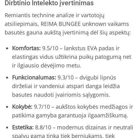
Dirbtinio Intelekto įvertinimas
Remiantis technine analize ir vartotojų
atsiliepimais, REIMA BUNGEE unknown vaikams
basutės gauna aukštą įvertinimą dėl šių aspektų:
Komfortas:
9.5/10 – lankstus EVA padas ir
elastingas vidus užtikrina puikų patogumą net
ir ilgiausio dėvėjimo metu.
Funkcionalumas:
9.3/10 – dvigubi lipnūs
dirželiai ir vandeniui atspari danga leidžia
basutes naudoti įvairiomis sąlygomis.
Kokybė:
9.7/10 – aukštos kokybės medžiagos ir
patikima gamyba garantuoja ilgaamžiškumą.
Estetika:
8.8/10 – modernus dizainas ir neutrali
spalvų gama tinka tiek berniukams, tiek