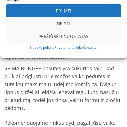
Jei ieškote patikimos vasaros avalynės, kuri ne tik
atitiktų jūsų vaiko poreikius, bet ir suteiktų
PRIIMTI
ramybę jums, REIMA BUNGEE unknown vaikams
NEIGTI
yra geriausias pasirinkimas. Jų kokybė ir
funkcionalumas įrodytas praktikoje ir patvirtintas
PERŽIŪRĖTI NUOSTATAS
daugelio patenkintų klientų.
Slapukų politika
Privatumo politika
Kontaktai
Dydžiai ir tinkamumas
REIMA BUNGEE basutės yra sukurtos taip, kad
puikiai priglustų prie mažos vaiko pėdutės ir
suteiktų maksimalų judėjimo komfortą. Dvigubi
lipnūs dirželiai leidžia lengvai reguliuoti basučių
prigludimą, todėl jos tinka įvairių formų ir pločių
pėdoms.
Rekomenduojame rinktis dydį pagal jūsų vaiko