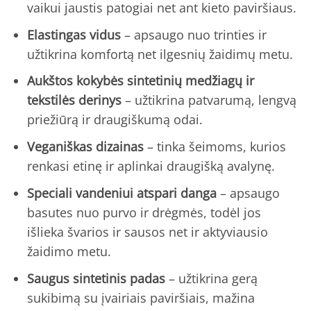
vaikui jaustis patogiai net ant kieto paviršiaus.
Elastingas vidus
– apsaugo nuo trinties ir
užtikrina komfortą net ilgesnių žaidimų metu.
Aukštos kokybės sintetinių medžiagų ir
tekstilės derinys
– užtikrina patvarumą, lengvą
priežiūrą ir draugiškumą odai.
Veganiškas dizainas
– tinka šeimoms, kurios
renkasi etinę ir aplinkai draugišką avalynę.
Speciali vandeniui atspari danga
– apsaugo
basutes nuo purvo ir drėgmės, todėl jos
išlieka švarios ir sausos net ir aktyviausio
žaidimo metu.
Saugus sintetinis padas
– užtikrina gerą
sukibimą su įvairiais paviršiais, mažina