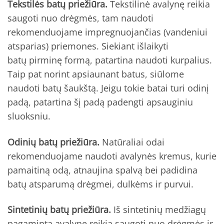
Tekstilės batų priežiūra.
Tekstilinė avalynę reikia
saugoti nuo drėgmės, tam naudoti
rekomenduojame impregnuojančias (vandeniui
atsparias) priemones. Siekiant išlaikyti
batų pirminę formą, patartina naudoti kurpalius.
Taip pat norint apsiaunant batus, siūlome
naudoti batų šaukštą. Jeigu tokie batai turi odinį
padą, patartina šį padą padengti apsauginiu
sluoksniu.
Odinių batų priežiūra.
Natūraliai odai
rekomenduojame naudoti avalynės kremus, kurie
pamaitiną odą, atnaujina spalvą bei padidina
batų atsparumą drėgmei, dulkėms ir purvui.
Sintetinių batų priežiūra.
Iš sintetinių medžiagų
pagamintą avalynę reikia saugoti nuo drėgmės ir