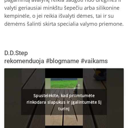
valyti geriausiai minkštu šepečiu arba silikonine
kempinėle, o jei reikia išvalyti dėmes, tai ir su
dėmėms šalinti skirta specialia valymo priemone.
D.D.Step
rekomenduoja
#blogmame
#vaikams
Spustelėkite, kad priimtumėte
rinkodara slapukus ir įgalintumėte šį
turinį