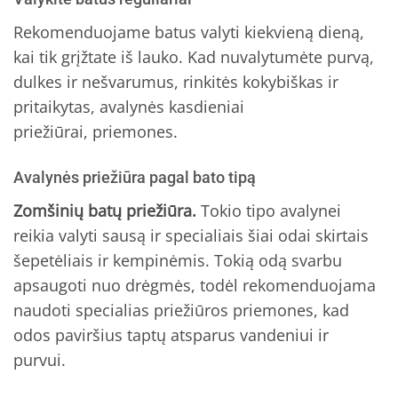
Rekomenduojame batus valyti kiekvieną dieną,
kai tik grįžtate iš lauko. Kad nuvalytumėte purvą,
dulkes ir nešvarumus, rinkitės kokybiškas ir
pritaikytas, avalynės kasdieniai
priežiūrai, priemones.
Avalynės priežiūra pagal bato tipą
Zomšinių batų priežiūra.
Tokio tipo avalynei
reikia valyti sausą ir specialiais šiai odai skirtais
šepetėliais ir kempinėmis. Tokią odą svarbu
apsaugoti nuo drėgmės, todėl rekomenduojama
naudoti specialias priežiūros priemones, kad
odos paviršius taptų atsparus vandeniui ir
purvui.