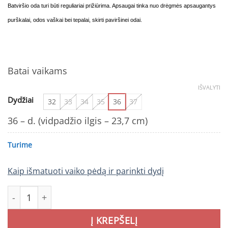
Batviršio o
da turi būti reguliariai prižiūrima. Apsaugai tinka nuo drėgmės apsaugantys
purškalai
,
odos vaškai bei tepalai, skirti paviršinei odai.
Batai vaikams
IŠVALYTI
Dydžiai
32
33
34
35
36
37
36 – d. (vidpadžio ilgis – 23,7 cm)
Turime
Kaip išmatuoti vaiko pėdą ir parinkti dydį
produkto kiekis: Tamsiai mėlyni batai 32-37 d. A078-42504
Į KREPŠELĮ