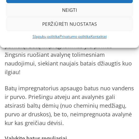
Batų impregnavimas
NEIGTI
Impregnuojama avalynė turi būti švari ir sausa,
PERŽIŪRĖTI NUOSTATAS
priemonė užpurškiama tris kartus paeiliui,
palaukiant, kol visiškai išdžius ir įsigers į batų
Slapukų politika
Privatumo politika
Kontaktai
paviršių. Batų impregnavimas yra pirmas
žingsnis ruošiant avalynę tolimesniam
naudojimui, siekiant naujais batais džiaugtis kuo
ilgiau!
Batų impregnatorius apsaugo batus nuo vandens
ir purvo. Priešingu atveju ant avalynės gali
atsirasti baltų dėmių (nuo cheminių medžiagų,
purvo ar druskos), be to, neimpregnuota avalynė
kur kas greičiau dėvisi.
Valykite batus reguliariai