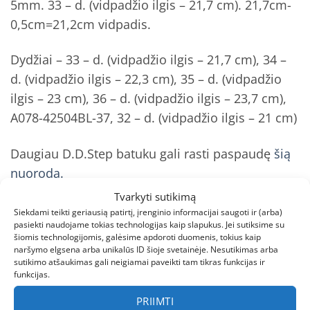
5mm. 33 – d. (vidpadžio ilgis – 21,7 cm). 21,7cm-
0,5cm=21,2cm vidpadis.
Dydžiai – 33 – d. (vidpadžio ilgis – 21,7 cm), 34 –
d. (vidpadžio ilgis – 22,3 cm), 35 – d. (vidpadžio
ilgis – 23 cm), 36 – d. (vidpadžio ilgis – 23,7 cm),
A078-42504BL-37, 32 – d. (vidpadžio ilgis – 21 cm)
Daugiau D.D.Step batuku gali rasti paspaudę
šią
nuorodą.
Tvarkyti sutikimą
Batų priežiūra
Siekdami teikti geriausią patirtį, įrenginio informacijai saugoti ir (arba)
pasiekti naudojame tokias technologijas kaip slapukus. Jei sutiksime su
Nuo bato priežiūros priklauso avalynės išvaizda ir
šiomis technologijomis, galėsime apdoroti duomenis, tokius kaip
naršymo elgsena arba unikalūs ID šioje svetainėje. Nesutikimas arba
tarnavimo laikas. Laikantis kelių paprastų
sutikimo atšaukimas gali neigiamai paveikti tam tikras funkcijas ir
taisyklių, galima savo batus išlaikyti gražius ir
funkcijas.
puikios būklės ilgą laiką.
PRIIMTI