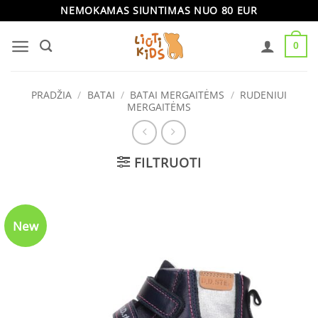
Skip
NEMOKAMAS SIUNTIMAS NUO 80 EUR
to
0
content
PRADŽIA
/
BATAI
/
BATAI MERGAITĖMS
/
RUDENIUI
MERGAITĖMS
FILTRUOTI
New