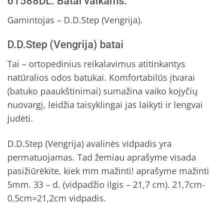
61588DL. Batai vaikams.
Gamintojas – D.D.Step (Vengrija).
D.D.Step (Vengrija) batai
Tai – ortopedinius reikalavimus atitinkantys
natūralios odos batukai. Komfortabilūs įtvarai
(batuko paaukštinimai) sumažina vaiko kojyčių
nuovargį, leidžia taisyklingai jas laikyti ir lengvai
judėti.
D.D.Step (Vengrija) avalinės vidpadis yra
permatuojamas. Tad žemiau aprašyme visada
pasižiūrėkite, kiek mm mažinti! aprašyme mažinti
5mm. 33 – d. (vidpadžio ilgis – 21,7 cm). 21,7cm-
0,5cm=21,2cm vidpadis.