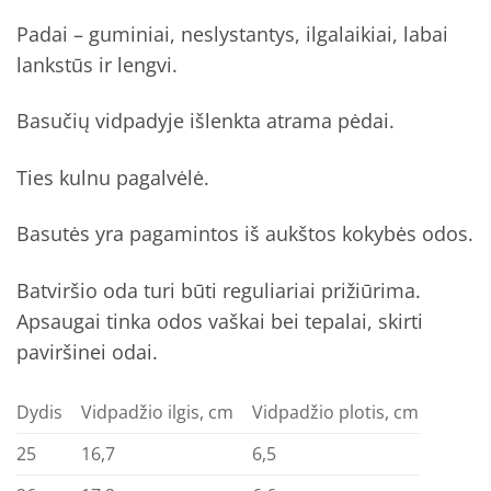
Padai – guminiai, neslystantys, ilgalaikiai, labai
lankstūs ir lengvi.
Basučių vidpadyje išlenkta atrama pėdai.
Ties kulnu pagalvėlė.
Basutės yra pagamintos iš aukštos kokybės odos.
Batviršio oda turi būti reguliariai prižiūrima.
Apsaugai tinka odos vaškai bei tepalai, skirti
paviršinei odai.
Dydis
Vidpadžio ilgis, cm
Vidpadžio plotis, cm
25
16,7
6,5