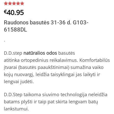
Įvertinimas:
5
40.95
€
5
iš 5
(viso
Raudonos basutės 31-36 d. G103-
įvertinimų:
)
61588DL
.
D.D.step
natūralios odos
basutės
atitinka ortopedinius reikalavimus. Komfortabilūs
įtvarai (basutės paaukštinimai) sumažina vaiko
kojų nuovargį, leidžia taisyklingai jas laikyti ir
lengvai judėti.
D.D.Step taikoma siuvimo technologija neleidžia
batams plyšti ir taip pat skirta lengvam batų
lankstumui.