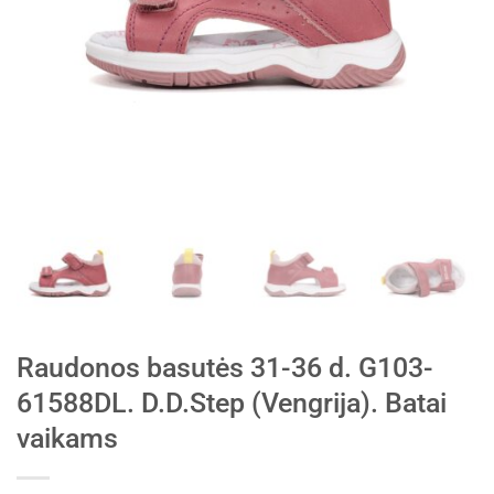
Raudonos basutės 31-36 d. G103-
61588DL. D.D.Step (Vengrija). Batai
vaikams