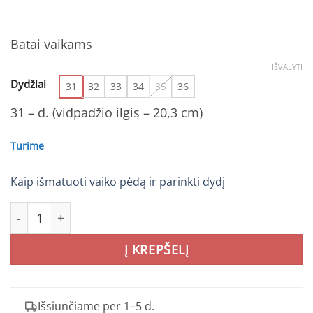
Batai vaikams
IŠVALYTI
Dydžiai
31
32
33
34
35
36
31 – d. (vidpadžio ilgis – 20,3 cm)
Turime
Kaip išmatuoti vaiko pėdą ir parinkti dydį
produkto kiekis: Raudonos basutės 31-36 d. G103-61588DL.
Į KREPŠELĮ
Išsiunčiame per 1–5 d.