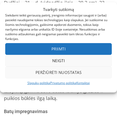
Dydžiai – 31 – d. (vidpadžio ilgis – 20,3 cm), 32 –
Tvarkyti sutikimą
d. (vidpadžio ilgis – 21 cm), 33 – d. (vidpadžio ilgis
Siekdami teikti geriausią patirtį, įrenginio informacijai saugoti ir (arba)
– 21,7 cm), 34 – d. (vidpadžio ilgis – 22,3 cm),
pasiekti naudojame tokias technologijas kaip slapukus. Jei sutiksime su
G103-61588DL-35, 36 – d. (vidpadžio ilgis – 23,7
šiomis technologijomis, galėsime apdoroti duomenis, tokius kaip
naršymo elgsena arba unikalūs ID šioje svetainėje. Nesutikimas arba
cm)
sutikimo atšaukimas gali neigiamai paveikti tam tikras funkcijas ir
funkcijas.
Daugiau D.D.Step batuku gali rasti paspaudę
šią
PRIIMTI
nuorodą.
NEIGTI
Batų priežiūra
PERŽIŪRĖTI NUOSTATAS
Nuo bato priežiūros priklauso avalynės išvaizda ir
tarnavimo laikas. Laikantis kelių paprastų
Slapukų politika
Privatumo politika
Kontaktai
taisyklių, galima savo batus išlaikyti gražius ir
puikios būklės ilgą laiką.
Batų impregnavimas