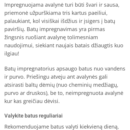
Impregnuojama avalynė turi būti švari ir sausa,
priemonė užpurškiama tris kartus paeiliui,
palaukiant, kol visiškai išdžius ir įsigers į batų
paviršių. Batų impregnavimas yra pirmas
žingsnis ruošiant avalynę tolimesniam
naudojimui, siekiant naujais batais džiaugtis kuo
ilgiau!
Batų impregnatorius apsaugo batus nuo vandens
ir purvo. Priešingu atveju ant avalynės gali
atsirasti baltų dėmių (nuo cheminių medžiagų,
purvo ar druskos), be to, neimpregnuota avalynė
kur kas greičiau dėvisi.
Valykite batus reguliariai
Rekomenduojame batus valyti kiekvieną dieną,