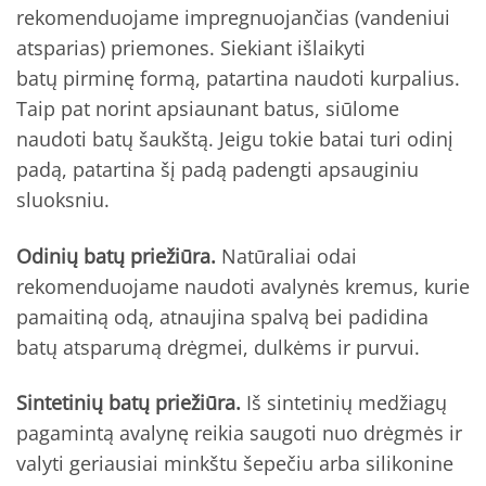
rekomenduojame impregnuojančias (vandeniui
atsparias) priemones. Siekiant išlaikyti
batų pirminę formą, patartina naudoti kurpalius.
Taip pat norint apsiaunant batus, siūlome
naudoti batų šaukštą. Jeigu tokie batai turi odinį
padą, patartina šį padą padengti apsauginiu
sluoksniu.
Odinių batų priežiūra.
Natūraliai odai
rekomenduojame naudoti avalynės kremus, kurie
pamaitiną odą, atnaujina spalvą bei padidina
batų atsparumą drėgmei, dulkėms ir purvui.
Sintetinių batų priežiūra.
Iš sintetinių medžiagų
pagamintą avalynę reikia saugoti nuo drėgmės ir
valyti geriausiai minkštu šepečiu arba silikonine