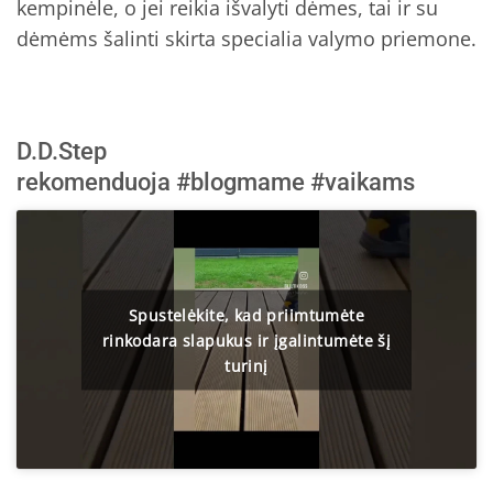
kempinėle, o jei reikia išvalyti dėmes, tai ir su
dėmėms šalinti skirta specialia valymo priemone.
D.D.Step
rekomenduoja
#blogmame
#vaikams
Spustelėkite, kad priimtumėte
rinkodara slapukus ir įgalintumėte šį
turinį