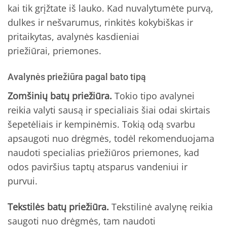
kai tik grįžtate iš lauko. Kad nuvalytumėte purvą,
dulkes ir nešvarumus, rinkitės kokybiškas ir
pritaikytas, avalynės kasdieniai
priežiūrai, priemones.
Avalynės priežiūra pagal bato tipą
Zomšinių batų priežiūra.
Tokio tipo avalynei
reikia valyti sausą ir specialiais šiai odai skirtais
šepetėliais ir kempinėmis. Tokią odą svarbu
apsaugoti nuo drėgmės, todėl rekomenduojama
naudoti specialias priežiūros priemones, kad
odos paviršius taptų atsparus vandeniui ir
purvui.
Tekstilės batų priežiūra.
Tekstilinė avalynę reikia
saugoti nuo drėgmės, tam naudoti