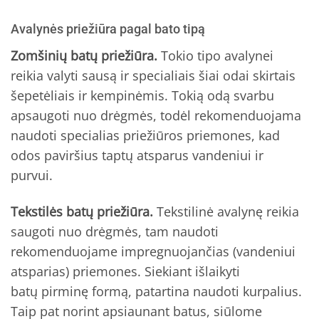
Avalynės priežiūra pagal bato tipą
Zomšinių batų priežiūra.
Tokio tipo avalynei
reikia valyti sausą ir specialiais šiai odai skirtais
šepetėliais ir kempinėmis. Tokią odą svarbu
apsaugoti nuo drėgmės, todėl rekomenduojama
naudoti specialias priežiūros priemones, kad
odos paviršius taptų atsparus vandeniui ir
purvui.
Tekstilės batų priežiūra.
Tekstilinė avalynę reikia
saugoti nuo drėgmės, tam naudoti
rekomenduojame impregnuojančias (vandeniui
atsparias) priemones. Siekiant išlaikyti
batų pirminę formą, patartina naudoti kurpalius.
Taip pat norint apsiaunant batus, siūlome