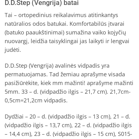
D.D.Step (Vengrija) batai
Tai – ortopedinius reikalavimus atitinkantys
natūralios odos batukai. Komfortabilūs įtvarai
(batuko paaukštinimai) sumažina vaiko kojyčių
nuovargį, leidžia taisyklingai jas laikyti ir lengvai
judėti.
D.D.Step (Vengrija) avalinės vidpadis yra
permatuojamas. Tad žemiau aprašyme visada
pasižiūrėkite, kiek mm mažinti! aprašyme mažinti
5mm. 33 – d. (vidpadžio ilgis – 21,7 cm). 21,7cm-
0,5cm=21,2cm vidpadis.
Dydžiai – 20 – d. (vidpadžio ilgis – 13 cm), 21 – d.
(vidpadžio ilgis – 13,7 cm), 22 – d. (vidpadžio ilgis
– 14,4 cm), 23 – d. (vidpadžio ilgis – 15 cm), S015-