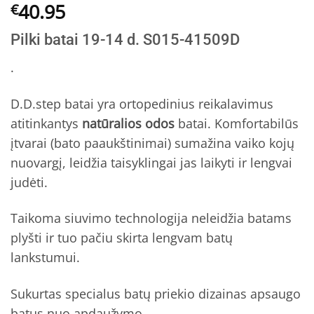
Įvertinimas:
5
40.95
€
5
iš 5
(viso
Pilki batai 19-14 d. S015-41509D
įvertinimų:
)
.
D.D.step batai yra ortopedinius reikalavimus
atitinkantys
natūralios odos
batai. Komfortabilūs
įtvarai (bato paaukštinimai) sumažina vaiko kojų
nuovargį, leidžia taisyklingai jas laikyti ir lengvai
judėti.
Taikoma siuvimo technologija neleidžia batams
plyšti ir tuo pačiu skirta lengvam batų
lankstumui.
Sukurtas specialus batų priekio dizainas apsaugo
batus nuo apdaužymo.