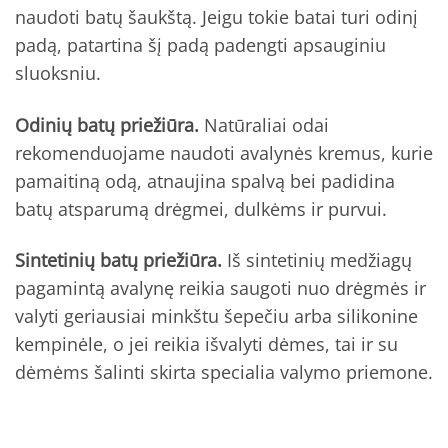
naudoti batų šaukštą. Jeigu tokie batai turi odinį
padą, patartina šį padą padengti apsauginiu
sluoksniu.
Odinių batų priežiūra.
Natūraliai odai
rekomenduojame naudoti avalynės kremus, kurie
pamaitiną odą, atnaujina spalvą bei padidina
batų atsparumą drėgmei, dulkėms ir purvui.
Sintetinių batų priežiūra.
Iš sintetinių medžiagų
pagamintą avalynę reikia saugoti nuo drėgmės ir
valyti geriausiai minkštu šepečiu arba silikonine
kempinėle, o jei reikia išvalyti dėmes, tai ir su
dėmėms šalinti skirta specialia valymo priemone.