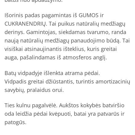
Išorinis padas pagamintas iš GUMOS ir
CUKRANENDRIŲ. Tai puikus natūralių medžiagų
derinys. Gamintojas, siekdamas tvarumo, randa
naują natūralių medžiagų panaudojimo būdą. Tai
visiškai atsinaujinantis išteklius, kuris greitai
auga, pašalindamas iš atmosferos anglį.
Batų vidpadyje išlenkta atrama pėdai.
Vidpadis greitai džiūstantis, turintis amortizacinių
savybių, pralaidus orui.
Ties kulnu pagalvėlė. Aukštos kokybės batviršio
oda leidžia pėdai kvėpuoti, batai yra patvarūs ir
patogūs.