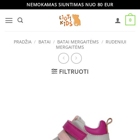
Skip
NEMOKAMAS SIUNTIMAS NUO 80 EUR
to
0
content
PRADŽIA
/
BATAI
/
BATAI MERGAITĖMS
/
RUDENIUI
MERGAITĖMS
FILTRUOTI