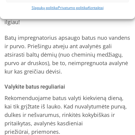
žingsnis ruošiant avalynę tolimesniam
Slapukų politika
Privatumo politika
Kontaktai
naudojimui, siekiant naujais batais džiaugtis kuo
ilgiau!
Batų impregnatorius apsaugo batus nuo vandens
ir purvo. Priešingu atveju ant avalynės gali
atsirasti baltų dėmių (nuo cheminių medžiagų,
purvo ar druskos), be to, neimpregnuota avalynė
kur kas greičiau dėvisi.
Valykite batus reguliariai
Rekomenduojame batus valyti kiekvieną dieną,
kai tik grįžtate iš lauko. Kad nuvalytumėte purvą,
dulkes ir nešvarumus, rinkitės kokybiškas ir
pritaikytas, avalynės kasdieniai
priežiūrai, priemones.