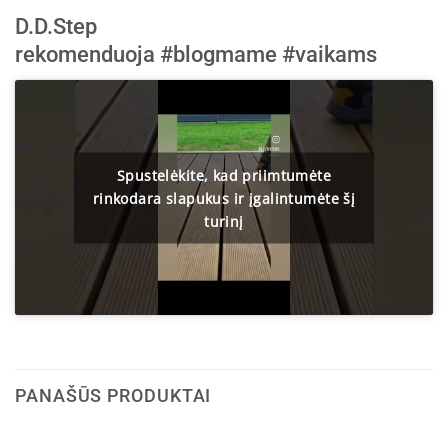
D.D.Step
rekomenduoja
#blogmame
#vaikams
Spustelėkite, kad priimtumėte
rinkodara slapukus ir įgalintumėte šį
turinį
PANAŠŪS PRODUKTAI