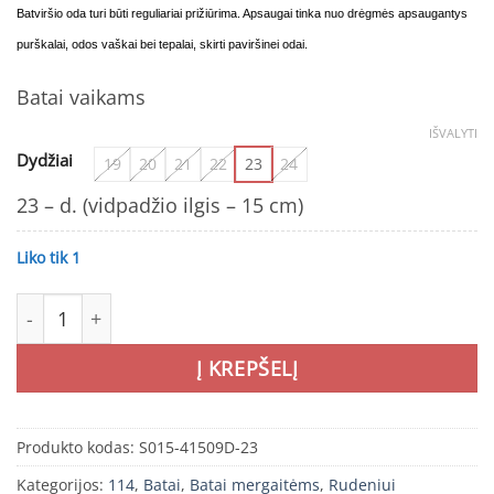
Batviršio o
da turi būti reguliariai prižiūrima. Apsaugai tinka nuo drėgmės apsaugantys
purškalai
,
odos vaškai bei tepalai, skirti paviršinei odai.
Batai vaikams
IŠVALYTI
Dydžiai
19
20
21
22
23
24
23 – d. (vidpadžio ilgis – 15 cm)
Liko tik 1
produkto kiekis: Pilki batai 19-14 d. S015-41509D. D.D.Step
Į KREPŠELĮ
Produkto kodas:
S015-41509D-23
Kategorijos:
114
,
Batai
,
Batai mergaitėms
,
Rudeniui