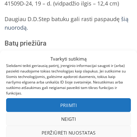
41509D-24, 19 – d. (vidpadžio ilgis – 12,4 cm)
Daugiau D.D.Step batuku gali rasti paspaudę
šią
nuorodą.
Batų priežiūra
Nuo bato priežiūros priklauso avalynės išvaizda ir
Tvarkyti sutikimą
tarnavimo laikas. Laikantis kelių paprastų
Siekdami teikti geriausią patirtį, įrenginio informacijai saugoti ir (arba)
pasiekti naudojame tokias technologijas kaip slapukus. Jei sutiksime su
taisyklių, galima savo batus išlaikyti gražius ir
šiomis technologijomis, galėsime apdoroti duomenis, tokius kaip
puikios būklės ilgą laiką.
naršymo elgsena arba unikalūs ID šioje svetainėje. Nesutikimas arba
sutikimo atšaukimas gali neigiamai paveikti tam tikras funkcijas ir
funkcijas.
Batų impregnavimas
PRIIMTI
Impregnuojama avalynė turi būti švari ir sausa,
priemonė užpurškiama tris kartus paeiliui,
NEIGTI
palaukiant, kol visiškai išdžius ir įsigers į batų
PERŽIŪRĖTI NUOSTATAS
paviršių. Batų impregnavimas yra pirmas