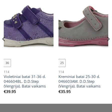
36
25
114
114
Violetiniai batai 31-36 d.
Kreminiai batai 25-30 d.
046604BL. D.D.Step
046603AM. D.D.Step
(Vengrija). Batai vaikams
(Vengrija). Batai vaikams
€
39.95
€
35.95