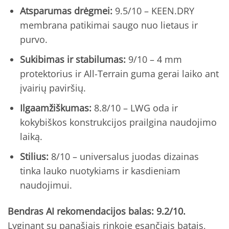
Atsparumas drėgmei:
9.5/10 – KEEN.DRY
membrana patikimai saugo nuo lietaus ir
purvo.
Sukibimas ir stabilumas:
9/10 – 4 mm
protektorius ir All-Terrain guma gerai laiko ant
įvairių paviršių.
Ilgaamžiškumas:
8.8/10 – LWG oda ir
kokybiškos konstrukcijos prailgina naudojimo
laiką.
Stilius:
8/10 – universalus juodas dizainas
tinka lauko nuotykiams ir kasdieniam
naudojimui.
Bendras AI rekomendacijos balas: 9.2/10.
Lyginant su panašiais rinkoje esančiais batais,