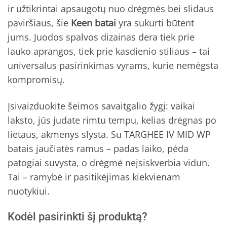
ir užtikrintai apsaugotų nuo drėgmės bei slidaus
paviršiaus, šie
Keen batai
yra sukurti būtent
jums. Juodos spalvos dizainas dera tiek prie
lauko aprangos, tiek prie kasdienio stiliaus – tai
universalus pasirinkimas vyrams, kurie nemėgsta
kompromisų.
Įsivaizduokite šeimos savaitgalio žygį: vaikai
laksto, jūs judate rimtu tempu, kelias drėgnas po
lietaus, akmenys slysta. Su TARGHEE IV MID WP
batais jaučiatės ramus – padas laiko, pėda
patogiai suvysta, o drėgmė neįsiskverbia vidun.
Tai – ramybė ir pasitikėjimas kiekvienam
nuotykiui.
Kodėl pasirinkti šį produktą?