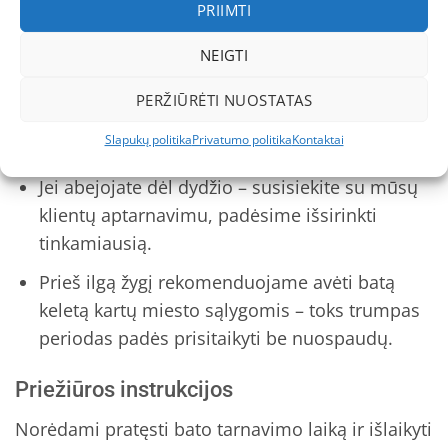
PRIIMTI
vidutinį dydį, paprastai rinkitės įprastą numerį;
jei planuojate avėti storas kojines ar turite
NEIGTI
platesnę pėdą, apsvarstykite pusės dydžio
didesnį variantą.
PERŽIŪRĖTI NUOSTATAS
Slapukų politika
Privatumo politika
Kontaktai
Patarimas
Jei abejojate dėl dydžio – susisiekite su mūsų
klientų aptarnavimu, padėsime išsirinkti
tinkamiausią.
Prieš ilgą žygį rekomenduojame avėti batą
keletą kartų miesto sąlygomis – toks trumpas
periodas padės prisitaikyti be nuospaudų.
Priežiūros instrukcijos
Norėdami pratęsti bato tarnavimo laiką ir išlaikyti