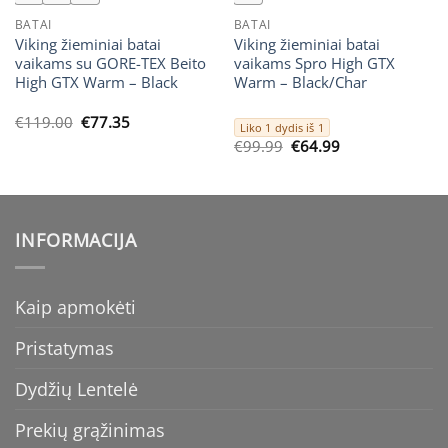
BATAI
BATAI
Viking žieminiai batai
Viking žieminiai batai
vaikams su GORE-TEX Beito
vaikams Spro High GTX
High GTX Warm – Black
Warm – Black/Char
Original
Current
€
119.00
€
77.35
Liko 1 dydis iš 1
price
price
Original
Current
€
99.99
€
64.99
was:
is:
price
price
€119.00.
€77.35.
was:
is:
€99.99.
€64.99.
INFORMACIJA
Kaip apmokėti
Pristatymas
Dydžių Lentelė
Prekių grąžinimas