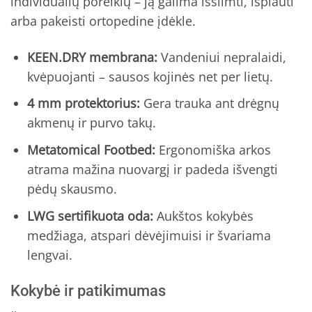
individualių poreikių – ją galima išsiimti, išplauti
arba pakeisti ortopedine įdėkle.
KEEN.DRY membrana:
Vandeniui nepralaidi,
kvėpuojanti – sausos kojinės net per lietų.
4 mm protektorius:
Gera trauka ant drėgnų
akmenų ir purvo takų.
Metatomical Footbed:
Ergonomiška arkos
atrama mažina nuovargį ir padeda išvengti
pėdų skausmo.
LWG sertifikuota oda:
Aukštos kokybės
medžiaga, atspari dėvėjimuisi ir švariama
lengvai.
Kokybė ir patikimumas