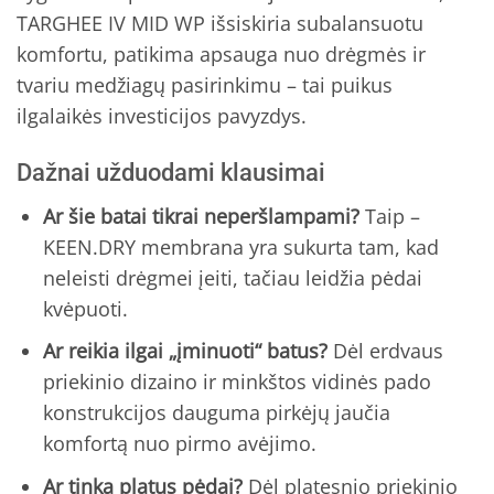
TARGHEE IV MID WP išsiskiria subalansuotu
komfortu, patikima apsauga nuo drėgmės ir
tvariu medžiagų pasirinkimu – tai puikus
ilgalaikės investicijos pavyzdys.
Dažnai užduodami klausimai
Ar šie batai tikrai neperšlampami?
Taip –
KEEN.DRY membrana yra sukurta tam, kad
neleisti drėgmei įeiti, tačiau leidžia pėdai
kvėpuoti.
Ar reikia ilgai „įminuoti“ batus?
Dėl erdvaus
priekinio dizaino ir minkštos vidinės pado
konstrukcijos dauguma pirkėjų jaučia
komfortą nuo pirmo avėjimo.
Ar tinka platus pėdai?
Dėl platesnio priekinio