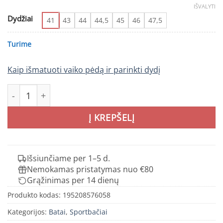
IŠVALYTI
Dydžiai
41
43
44
44,5
45
46
47,5
Turime
Kaip išmatuoti vaiko pėdą ir parinkti dydį
produkto kiekis: Keen TARGHEE IV MID WP 1029826 - Black 
Į KREPŠELĮ
Išsiunčiame per 1–5 d.
Nemokamas pristatymas nuo €80
Grąžinimas per 14 dienų
Produkto kodas:
195208576058
Kategorijos:
Batai
,
Sportbačiai