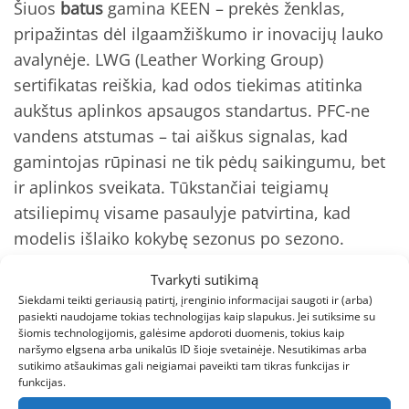
Šiuos
batus
gamina KEEN – prekės ženklas,
pripažintas dėl ilgaamžiškumo ir inovacijų lauko
avalynėje. LWG (Leather Working Group)
sertifikatas reiškia, kad odos tiekimas atitinka
aukštus aplinkos apsaugos standartus. PFC-ne
vandens atstumas – tai aiškus signalas, kad
gamintojas rūpinasi ne tik pėdų saikingumu, bet
ir aplinkos sveikata. Tūkstančiai teigiamų
atsiliepimų visame pasaulyje patvirtina, kad
modelis išlaiko kokybę sezonus po sezono.
Tvarkyti sutikimą
Dydžiai ir tinkamumas
Siekdami teikti geriausią patirtį, įrenginio informacijai saugoti ir (arba)
pasiekti naudojame tokias technologijas kaip slapukus. Jei sutiksime su
Šie vyriški batai prieinami dydžių intervale:
41,
šiomis technologijomis, galėsime apdoroti duomenis, tokius kaip
43, 44, 44.5, 45, 46, 47.5
. Dėl rombo formos ir
naršymo elgsena arba unikalūs ID šioje svetainėje. Nesutikimas arba
sutikimo atšaukimas gali neigiamai paveikti tam tikras funkcijas ir
erdvesnio bato priekio dažnai tinka tiems, kurie
funkcijas.
ieško komforto be suspaudimo. Jei įprastai avite