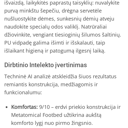
išvaizdą, laikykitės paprastų taisyklių: nuvalykite
purvą minkštu šepečiu, drėgna servetėle
nušluostykite dėmes, sunkesnių dėmių atveju
naudokite specialų odos valiklį. Natrūraliai
džiovinkite, vengiant tiesioginių šilumos šaltinių.
PU vidpadę galima išimti ir išskalauti, taip
išlaikant higieną ir patogumą ilgesnį laiką.
Dirbtinio Intelekto įvertinimas
Techninė AI analizė atskleidžia šiuos rezultatus
remiantis konstrukcija, medžiagomis ir
funkcionalumu:
Komfortas:
9/10 – erdvi priekio konstrukcija ir
Metatomical Footbed užtikrina aukštą
komforto lygį nuo pirmo žingsnio.