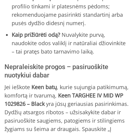
profilio tinkami ir platesnėms pėdoms;
rekomenduojame pasirinkti standartinį arba
pusės dydžio didesnį numerį.
Kaip prižiūrėti odą?
Nuvalykite purvą,
naudokite odos valiklį ir natūraliai džiovinkite
– tai pratęs bato tarnavimo laiką.
Nepraleiskite progos – pasiruoškite
nuotykiui dabar
Jei ieškote
Keen batų
, kurie sujungia patikimumą,
komfortą ir tvarumą,
Keen TARGHEE IV MID WP
1029826 – Black
yra jūsų geriausias pasirinkimas.
Dydžių atsargos ribotos – užsisakykite dabar ir
pasiruoškite saugiems, patogiems ir stilingiems
žygiams su šeima ar draugais. Spauskite „Į