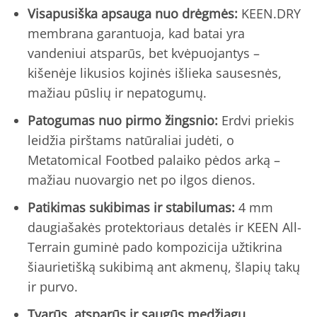
Visapusiška apsauga nuo drėgmės:
KEEN.DRY
membrana garantuoja, kad batai yra
vandeniui atsparūs, bet kvėpuojantys –
kišenėje likusios kojinės išlieka sausesnės,
mažiau pūslių ir nepatogumų.
Patogumas nuo pirmo žingsnio:
Erdvi priekis
leidžia pirštams natūraliai judėti, o
Metatomical Footbed palaiko pėdos arką –
mažiau nuovargio net po ilgos dienos.
Patikimas sukibimas ir stabilumas:
4 mm
daugiašakės protektoriaus detalės ir KEEN All-
Terrain guminė pado kompozicija užtikrina
šiaurietišką sukibimą ant akmenų, šlapių takų
ir purvo.
Tvarūs, atsparūs ir saugūs medžiagų