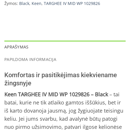
Žymos:
Black
,
Keen
,
TARGHEE IV MID WP 1029826
APRAŠYMAS
PAPILDOMA INFORMACIJA
Komfortas ir pasitikėjimas kiekviename
žingsnyje
Keen TARGHEE IV MID WP 1029826 – Black
– tai
batai, kurie ne tik atlaiko gamtos iššūkius, bet ir
iš karto dovanoja jausmą, jog žygiuojate teisingu
keliu. Jei jums svarbu, kad avalynė būtų patogi
nuo pirmo užsimovimo, patvari ilgose kelionėse