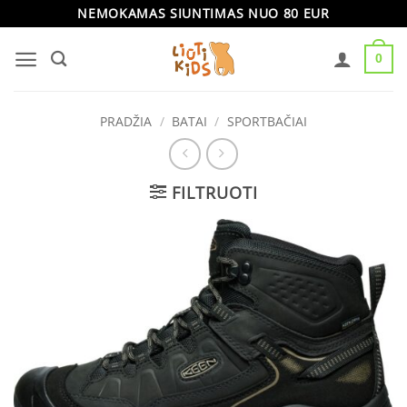
Skip
NEMOKAMAS SIUNTIMAS NUO 80 EUR
to
0
content
PRADŽIA
/
BATAI
/
SPORTBAČIAI
FILTRUOTI