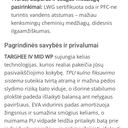
pasirinkimai:
LWG sertifikuota oda ir PFC-ne
turintis vandens atstumas – mažiau
kenksmingų cheminių medžiagų, didesnis
ilgaamžiškumas.
Pagrindinės savybės ir privalumai
TARGHEE IV MID WP
sujungia kelias
technologijas, kurios realiai pakeičia jūsų
pasivaikščiojimo kokybę.
TPU kulno fiksavimo
sistema
suteikia tvirtą atramą ir mažina pėdos
slydimo riziką bato viduje, o išorinė stabilumo
plokštė padeda išlaikyti balansą ant nelygaus
paviršiaus. EVA vidurinis padas amortizuoja
žingsnius ir sumažina smūgius keliams, o
nuimama PU vidpadė leidžia pritaikyti batą prie